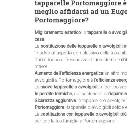
tapparelle Portomaggiore è
meglio affidarsi ad un Eugen
Portomaggiore?
Miglioramento estetico
: le
tapparelle o avvolgib
casa
.
La
sostituzione delle tapparelle o avvolgibili e
impulso all’aspetto complessivo della tua abit
Dai un tocco di freschezza al tuo esterno e
ch
attivo!
Aumento dell’efficienza energetica
: un altro m
avvolgibili a Portomaggiore è l’
efficienza ener
Le
nuove tapparelle o avvolgibili
, in particolar
le perdite termiche
, consentendoti di
risparmia
Sicurezza aggiuntiva
: le tapparelle o avvolgibi
Portomaggiore
. tapparelle o avvolgibili soli
La s
ostituzione con tapparelle o avvolgibili più
per te e la tua famiglia a Portomaggiore.