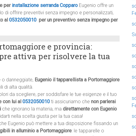
he per
installazione serranda Copparo
Eugenio offre un
so
ado di offrire preventivi senza impegno e personalizzati,
F
to al
0532050010
per un preventivo senza impegno per
so
So
ortomaggiore e provincia:
so
pre attiva per risolvere la tua
so
so
s
te o danneggiate,
Eugenio il tapparellista a Portomaggiore
 di alta qualità.
so
ri da scegliere, per soddisfare le tue esigenze e il tuo
s
 con lui al
0532050010
ti assicuriamo che
non parlerai
F
i
che ignorano la materia, ma
direttamente con Eugenio
s
darti nella scelta giusta per la tua casa!
he Eugenio può mettere a tua disposizione fissando un
so
gibili in alluminio a Portomaggiore
: le tapparelle o