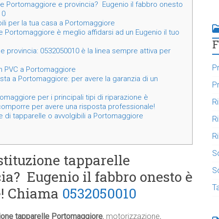
le Portomaggiore e provincia? Eugenio il fabbro onesto
10
bili per la tua casa a Portomaggiore
 Portomaggiore è meglio affidarsi ad un Eugenio il tuo
F
 provincia: 0532050010 è la linea sempre attiva per
Pr
i in PVC a Portomaggiore
ista a Portomaggiore: per avere la garanzia di un
Pr
maggiore per i principali tipi di riparazione è
R
omporre per avere una risposta professionale!
 di tapparelle o avvolgibili a Portomaggiore
R
Ri
S
stituzione tapparelle
So
ia? Eugenio il fabbro onesto è
T
te! Chiama
0532050010
ione tapparelle Portomaggiore
, motorizzazione,