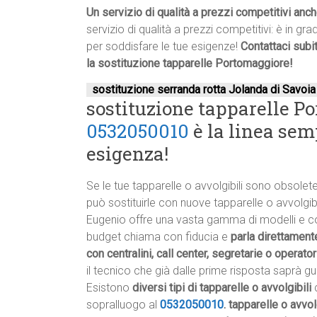
Un servizio di qualità a prezzi competitivi anc
servizio di qualità a prezzi competitivi: è in gr
per soddisfare le tue esigenze!
Contattaci subi
la sostituzione tapparelle Portomaggiore!
sostituzione serranda rotta Jolanda di Savoia
sostituzione tapparelle P
0532050010
è la linea sem
esigenza!
Se le tue tapparelle o avvolgibili sono obsole
può sostituirle con nuove tapparelle o avvolgibili
Eugenio offre una vasta gamma di modelli e colo
budget chiama con fiducia e
parla direttamente
con centralini, call center, segretarie o operator
il tecnico che già dalle prime risposta saprà gui
Esistono
diversi tipi di tapparelle o avvolgibili
c
sopralluogo al
0532050010
.
tapparelle o avvol