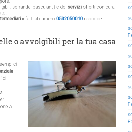
iore.
gibili, serrande, basculanti) e dei
servizi
offerti con cura
so
ito.
so
termediari
infatti al numero
0532050010
risponde
so
F
lle o avvolgibili per la tua casa
so
so
 semplici
so
nziale
s
i di
so
ma
so
er
F
zione a
so
F
so