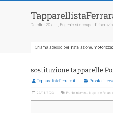
V
a
TapparellistaFerra
i
a
l
Da oltre 20 anni, Eugenio si occupa di riparazio
c
o
n
t
Chiama adesso per installazione, motorizzazi
e
n
u
t
sostituzione tapparelle P
o
TapparellistaFerrara.it
Pronto interv
23/11/2023
Pronto intervento tapparelle Ferrara 