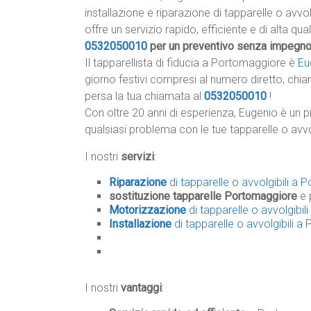
installazione e riparazione di tapparelle o avvo
offre un servizio rapido, efficiente e di alta qua
0532050010
per un preventivo senza impegn
Il tapparellista di fiducia a Portomaggiore è
Eu
giorno festivi compresi al numero diretto, chia
persa la tua chiamata al
0532050010
!
Con oltre 20 anni di esperienza, Eugenio è un p
qualsiasi problema con le tue tapparelle o avvo
I nostri
servizi
:
Riparazione
di tapparelle o avvolgibili a
sostituzione tapparelle Portomaggiore
e 
Motorizzazione
di tapparelle o avvolgibi
Installazione
di tapparelle o avvolgibili 
I nostri
vantaggi
: