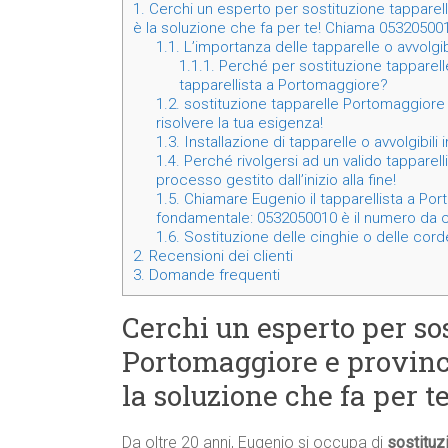
1.
Cerchi un esperto per sostituzione tapparel
è la soluzione che fa per te! Chiama 05320500
1.1.
L’importanza delle tapparelle o avvolgi
1.1.1.
Perché per sostituzione tapparelle
tapparellista a Portomaggiore?
1.2.
sostituzione tapparelle Portomaggiore e
risolvere la tua esigenza!
1.3.
Installazione di tapparelle o avvolgibil
1.4.
Perché rivolgersi ad un valido tapparell
processo gestito dall’inizio alla fine!
1.5.
Chiamare Eugenio il tapparellista a Porto
fondamentale: 0532050010 è il numero da c
1.6.
Sostituzione delle cinghie o delle corde
2.
Recensioni dei clienti
3.
Domande frequenti
Cerchi un esperto per so
Portomaggiore e provinc
la soluzione che fa per 
Da oltre 20 anni, Eugenio si occupa di
sostituz