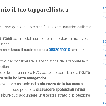
io il tuo tapparellista a
so
s
s
ili
svolgono un ruolo significativo nell’
estetica della tua
so
sistenti
con modelli più moderni può dare un notevole
so
azione.
so
iama adesso il nostro numero
0532050010
sempre
F
otivo per considerare la sostituzione delle tapparelle o
so
getica
.
so
e quelle in alluminio o PVC, possono contribuire a
ridurre
re sulle bollette energetiche
.
so
li svolgono un ruolo nella
sicurezza della tua casa a
F
de e ben chiuse possono
dissuadere i potenziali intrusi
.
so
 sicure
può aggiungere un ulteriore strato di protezione
s