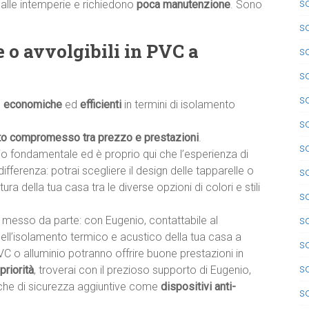
so
alle intemperie e richiedono
poca manutenzione
. Sono
so
e o avvolgibili in PVC a
so
so
so
,
economiche
ed
efficienti
in termini di isolamento
so
to compromesso tra prezzo e prestazioni
.
so
io fondamentale ed è proprio qui che l’esperienza di
 differenza: potrai scegliere il design delle tapparelle o
s
ttura della tua casa tra le diverse opzioni di colori e stili
s
so
messo da parte: con Eugenio, contattabile al
dell’isolamento termico e acustico della tua casa a
so
VC o alluminio potranno offrire buone prestazioni in
s
priorità
, troverai con il prezioso supporto di Eugenio,
tiche di sicurezza aggiuntive come
dispositivi anti-
so