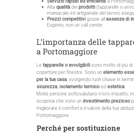
Servizio rapido ed efficiente
a Portomagg
Alta
qualità
dei
prodotti
(tapparelle o avvol
maniacale ed artigianale del lavoro esegu
Prezzi competitivi
grazie all’
assenza di in
Eugenio, non un call center.
L’importanza delle tappare
a Portomaggiore
Le
tapparelle o avvolgibili
sono molto di più di
coperture per finestre. Sono un
elemento esse
per la tua casa
, svolgendo ruoli chiave in termin
sicurezza
,
isolamento termico
ed
estetica
.
Molte persone sottovalutano il loro impatto, 
scoprirai che sono un
investimento prezioso
p
migliorare il comfort e il valore della tua abita
Portomaggiore.
Perché per sostituzione