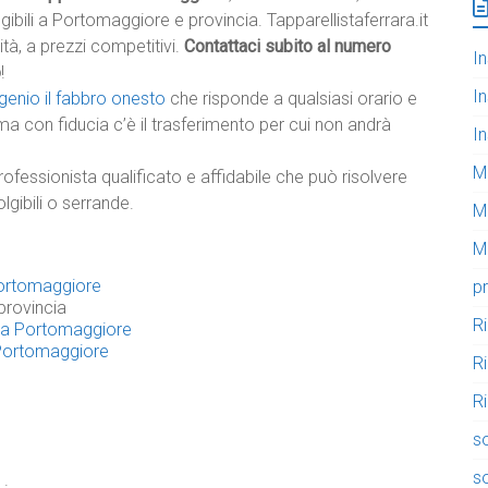
lgibili a Portomaggiore e provincia. Tapparellistaferrara.it
lità, a prezzi competitivi.
Contattaci subito al numero
In
o
!
In
genio il fabbro onesto
che risponde a qualsiasi orario e
ma con fiducia c’è il trasferimento per cui non andrà
In
M
rofessionista qualificato e affidabile che può risolvere
lgibili o serrande.
M
Mo
 Portomaggiore
pr
provincia
R
li a Portomaggiore
a Portomaggiore
R
Ri
so
so