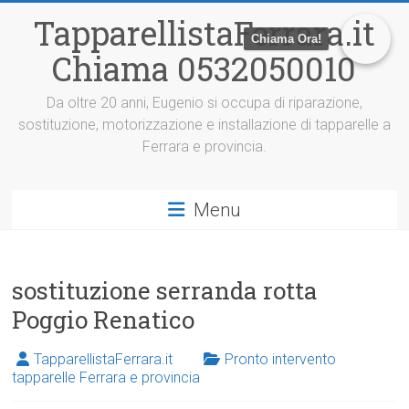
V
TapparellistaFerrara.it
a
Chiama Ora!
i
Chiama 0532050010
a
l
c
Da oltre 20 anni, Eugenio si occupa di riparazione,
o
sostituzione, motorizzazione e installazione di tapparelle a
n
Ferrara e provincia.
t
e
n
Menu
u
t
o
sostituzione serranda rotta
Poggio Renatico
TapparellistaFerrara.it
Pronto intervento
tapparelle Ferrara e provincia