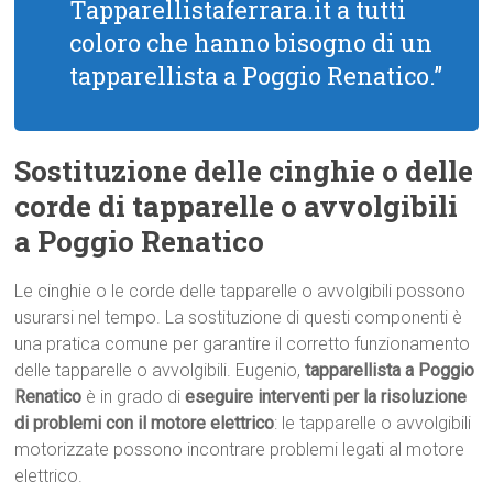
Tapparellistaferrara.it a tutti
coloro che hanno bisogno di un
tapparellista a Poggio Renatico.”
Sostituzione delle cinghie o delle
corde di tapparelle o avvolgibili
a Poggio Renatico
Le cinghie o le corde delle tapparelle o avvolgibili possono
usurarsi nel tempo. La sostituzione di questi componenti è
una pratica comune per garantire il corretto funzionamento
delle tapparelle o avvolgibili. Eugenio,
tapparellista a Poggio
Renatico
è in grado di
eseguire interventi per la risoluzione
di problemi con il motore elettrico
: le tapparelle o avvolgibili
motorizzate possono incontrare problemi legati al motore
elettrico.