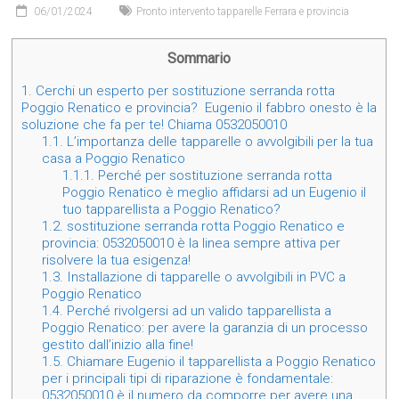
06/01/2024
Pronto intervento tapparelle Ferrara e provincia
Sommario
1.
Cerchi un esperto per sostituzione serranda rotta
Poggio Renatico e provincia? Eugenio il fabbro onesto è la
soluzione che fa per te! Chiama 0532050010
1.1.
L’importanza delle tapparelle o avvolgibili per la tua
casa a Poggio Renatico
1.1.1.
Perché per sostituzione serranda rotta
Poggio Renatico è meglio affidarsi ad un Eugenio il
tuo tapparellista a Poggio Renatico?
1.2.
sostituzione serranda rotta Poggio Renatico e
provincia: 0532050010 è la linea sempre attiva per
risolvere la tua esigenza!
1.3.
Installazione di tapparelle o avvolgibili in PVC a
Poggio Renatico
1.4.
Perché rivolgersi ad un valido tapparellista a
Poggio Renatico: per avere la garanzia di un processo
gestito dall’inizio alla fine!
1.5.
Chiamare Eugenio il tapparellista a Poggio Renatico
per i principali tipi di riparazione è fondamentale:
0532050010 è il numero da comporre per avere una