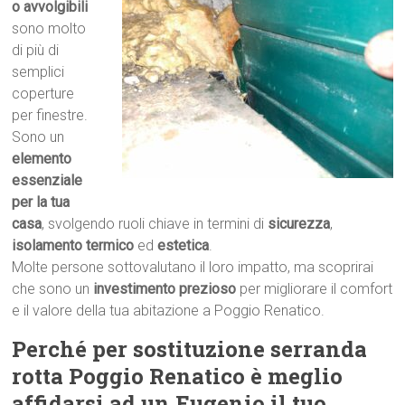
o avvolgibili
sono molto
di più di
semplici
coperture
per finestre.
Sono un
elemento
essenziale
per la tua
casa
, svolgendo ruoli chiave in termini di
sicurezza
,
isolamento termico
ed
estetica
.
Molte persone sottovalutano il loro impatto, ma scoprirai
che sono un
investimento prezioso
per migliorare il comfort
e il valore della tua abitazione a Poggio Renatico.
Perché per sostituzione serranda
rotta Poggio Renatico è meglio
affidarsi ad un Eugenio il tuo