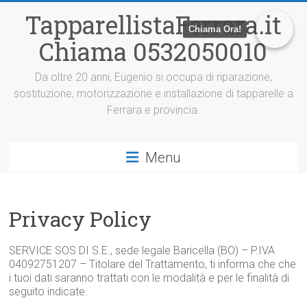
V
TapparellistaFerrara.it
a
Chiama Ora!
i
Chiama 0532050010
a
l
c
Da oltre 20 anni, Eugenio si occupa di riparazione,
o
sostituzione, motorizzazione e installazione di tapparelle a
n
Ferrara e provincia.
t
e
n
Menu
u
t
o
Privacy Policy
SERVICE SOS DI S.E., sede legale Baricella (BO) – P.IVA
04092751207 – Titolare del Trattamento, ti informa che che
i tuoi dati saranno trattati con le modalità e per le finalità di
seguito indicate.