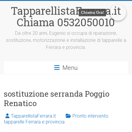
V
TapparellistaFerrara.it
a
Chiama Ora!
i
Chiama 0532050010
a
l
c
Da oltre 20 anni, Eugenio si occupa di riparazione,
o
sostituzione, motorizzazione e installazione di tapparelle a
n
Ferrara e provincia.
t
e
n
Menu
u
t
o
sostituzione serranda Poggio
Renatico
TapparellistaFerrara.it
Pronto intervento
tapparelle Ferrara e provincia