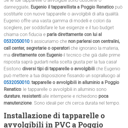
Se le tue tapparelle o avvolgibili sono obsolete o
danneggiate,
Eugenio il tapparellista a Poggio Renatico
può
sostituirle con nuove tapparelle o avvolgibili di alta qualità.
Eugenio offre una vasta gamma di modelli e colori da
scegliere, per soddisfare le tue esigenze e il tuo budget
chiama con fiducia e
parla direttamente con lui al
0532050010
ti assicuriamo che
non parlerai con centralini,
call center, segretarie o operatori
che ignorano la materia,
ma
direttamente con Eugenio
il tecnico che già dalle prime
risposta saprà guidarti nella scelta giusta per la tua casa!
Esistono
diversi tipi di tapparelle o avvolgibili
che Eugenio
può mettere a tua disposizione fissando un sopralluogo al
0532050010
.
tapparelle o avvolgibili in alluminio a Poggio
Renatico
: le tapparelle o avvolgibili in alluminio sono
durature
,
resistenti
alle intemperie e richiedono
poca
manutenzione
. Sono ideali per chi cerca durata nel tempo.
Installazione di tapparelle o
avvolgibili in PVC a Poggio