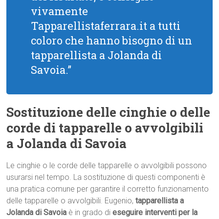
vivamente
Tapparellistaferrara.it a tutti
coloro che hanno bisogno di un
tapparellista a Jolanda di
Savoia.”
Sostituzione delle cinghie o delle
corde di tapparelle o avvolgibili
a Jolanda di Savoia
Le cinghie o le corde delle tapparelle o avvolgibili possono
usurarsi nel tempo. La sostituzione di questi componenti è
una pratica comune per garantire il corretto funzionamento
delle tapparelle o avvolgibili. Eugenio,
tapparellista a
Jolanda di Savoia
è in grado di
eseguire interventi per la