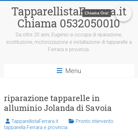
V
TapparellistaFerrara.it
a
Chiama Ora!
i
Chiama 0532050010
a
l
c
Da oltre 20 anni, Eugenio si occupa di riparazione,
o
sostituzione, motorizzazione e installazione di tapparelle a
n
Ferrara e provincia.
t
e
n
Menu
u
t
o
riparazione tapparelle in
alluminio Jolanda di Savoia
TapparellistaFerrara.it
Pronto intervento
tapparella Ferrara e provincia