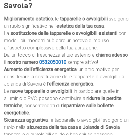
Savoia?
Miglioramento estetico
: le
tapparelle o avvolgibili
svolgono
un ruolo significativo nell’
estetica della tua casa
.
La
sostituzione delle tapparelle o avvolgibili esistenti
con
modelli più moderni può dare un notevole impulso
all’aspetto complessivo della tua abitazione.
Dai un tocco di freschezza al tuo esterno e
chiama adesso
il nostro numero
0532050010
sempre attivo!
Aumento dell’efficienza energetica
: un altro motivo per
considerare la sostituzione delle tapparelle o avvolgibili a
Jolanda di Savoia è l’
efficienza energetica
.
Le
nuove tapparelle o avvolgibili
, in particolare quelle in
alluminio o PVC, possono contribuire a
ridurre le perdite
termiche
, consentendoti di
risparmiare sulle bollette
energetiche
.
Sicurezza aggiuntiva
: le tapparelle o avvolgibili svolgono un
ruolo nella
sicurezza della tua casa a Jolanda di Savoia
.
tapparelle o avvolgibili solide e ben chiuse possono