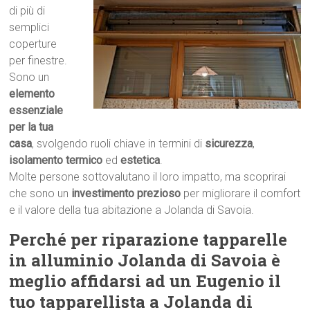
di più di
semplici
coperture
per finestre.
Sono un
elemento
essenziale
per la tua
casa
, svolgendo ruoli chiave in termini di
sicurezza
,
isolamento termico
ed
estetica
.
Molte persone sottovalutano il loro impatto, ma scoprirai
che sono un
investimento prezioso
per migliorare il comfort
e il valore della tua abitazione a Jolanda di Savoia.
Perché per riparazione tapparelle
in alluminio Jolanda di Savoia è
meglio affidarsi ad un Eugenio il
tuo tapparellista a Jolanda di