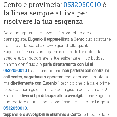
Cento e provincia:
0532050010
è
la linea sempre attiva per
risolvere la tua esigenza!
Se le tue tapparelle o avvolgibili sono obsolete o
danneggiate,
Eugenio il tapparellista a Cento
può sostituirle
con nuove tapparelle o avvolgibili di alta qualità.
Eugenio offre una vasta gamma di modelli e colori da
scegliere, per soddisfare le tue esigenze e il tuo budget
chiama con fiducia e
parla direttamente con lui al
0532050010
ti assicuriamo che
non parlerai con centralini,
call center, segretarie o operatori
che ignorano la materia,
ma
direttamente con Eugenio
il tecnico che già dalle prime
risposta saprà guidarti nella scelta giusta per la tua casa!
Esistono
diversi tipi di tapparelle o avvolgibili
che Eugenio
può mettere a tua disposizione fissando un sopralluogo al
0532050010
.
tapparelle o avvolgibili in alluminio a Cento
: le tapparelle o