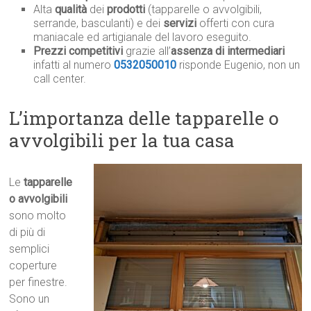
Alta
qualità
dei
prodotti
(tapparelle o avvolgibili,
serrande, basculanti) e dei
servizi
offerti con cura
maniacale ed artigianale del lavoro eseguito.
Prezzi competitivi
grazie all’
assenza di intermediari
infatti al numero
0532050010
risponde Eugenio, non un
call center.
L’importanza delle tapparelle o
avvolgibili per la tua casa
Le
tapparelle
o avvolgibili
sono molto
di più di
semplici
coperture
per finestre.
Sono un