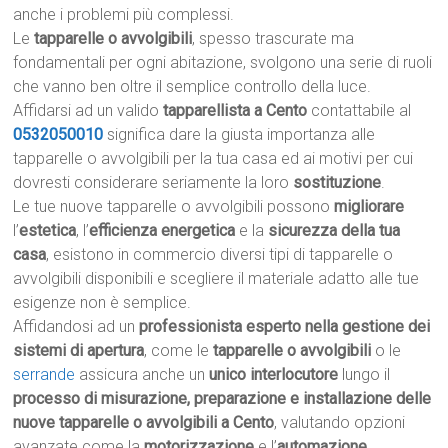
anche i problemi più complessi.
Le
tapparelle o avvolgibili
, spesso trascurate ma
fondamentali per ogni abitazione, svolgono una serie di ruoli
che vanno ben oltre il semplice controllo della luce.
Affidarsi ad un valido
tapparellista a Cento
contattabile al
0532050010
significa dare la giusta importanza alle
tapparelle o avvolgibili per la tua casa ed ai motivi per cui
dovresti considerare seriamente la loro
sostituzione
.
Le tue nuove tapparelle o avvolgibili possono
migliorare
l’
estetica
, l’
efficienza energetica
e la
sicurezza della tua
casa
, esistono in commercio diversi tipi di tapparelle o
avvolgibili disponibili e scegliere il materiale adatto alle tue
esigenze non è semplice.
Affidandosi ad un
professionista esperto nella gestione dei
sistemi di apertura
, come le
tapparelle o avvolgibili
o le
serrande
assicura anche un
unico interlocutore
lungo il
processo di misurazione, preparazione e installazione delle
nuove tapparelle o avvolgibili a Cento
, valutando opzioni
avanzate come la
motorizzazione
e l’
automazione
.