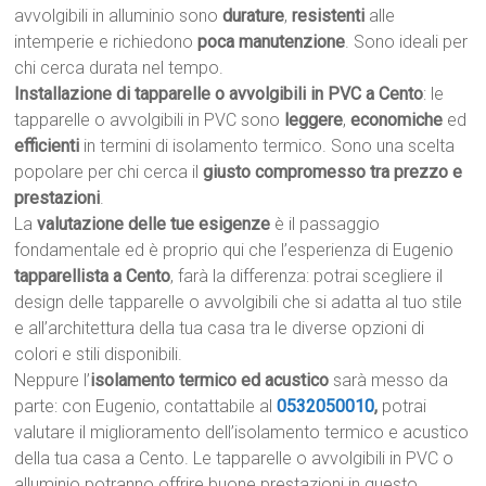
avvolgibili in alluminio sono
durature
,
resistenti
alle
intemperie e richiedono
poca manutenzione
. Sono ideali per
chi cerca durata nel tempo.
Installazione di tapparelle o avvolgibili in PVC a Cento
: le
tapparelle o avvolgibili in PVC sono
leggere
,
economiche
ed
efficienti
in termini di isolamento termico. Sono una scelta
popolare per chi cerca il
giusto compromesso tra prezzo e
prestazioni
.
La
valutazione delle tue esigenze
è il passaggio
fondamentale ed è proprio qui che l’esperienza di Eugenio
tapparellista a Cento
, farà la differenza: potrai scegliere il
design delle tapparelle o avvolgibili che si adatta al tuo stile
e all’architettura della tua casa tra le diverse opzioni di
colori e stili disponibili.
Neppure l’
isolamento termico ed acustico
sarà messo da
parte: con Eugenio, contattabile al
0532050010
,
potrai
valutare il miglioramento dell’isolamento termico e acustico
della tua casa a Cento. Le tapparelle o avvolgibili in PVC o
alluminio potranno offrire buone prestazioni in questo