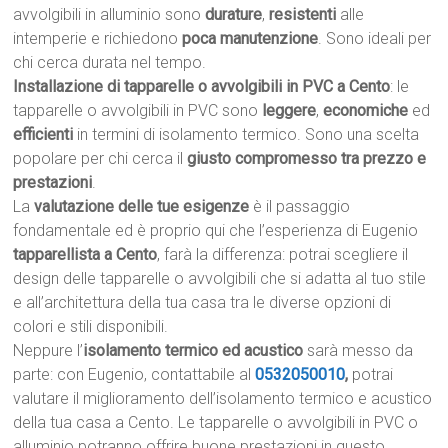
avvolgibili in alluminio sono
durature
,
resistenti
alle
intemperie e richiedono
poca manutenzione
. Sono ideali per
chi cerca durata nel tempo.
Installazione di tapparelle o avvolgibili in PVC a Cento
: le
tapparelle o avvolgibili in PVC sono
leggere
,
economiche
ed
efficienti
in termini di isolamento termico. Sono una scelta
popolare per chi cerca il
giusto compromesso tra prezzo e
prestazioni
.
La
valutazione delle tue esigenze
è il passaggio
fondamentale ed è proprio qui che l’esperienza di Eugenio
tapparellista a Cento
, farà la differenza: potrai scegliere il
design delle tapparelle o avvolgibili che si adatta al tuo stile
e all’architettura della tua casa tra le diverse opzioni di
colori e stili disponibili.
Neppure l’
isolamento termico ed acustico
sarà messo da
parte: con Eugenio, contattabile al
0532050010
,
potrai
valutare il miglioramento dell’isolamento termico e acustico
della tua casa a Cento. Le tapparelle o avvolgibili in PVC o
alluminio potranno offrire buone prestazioni in questo