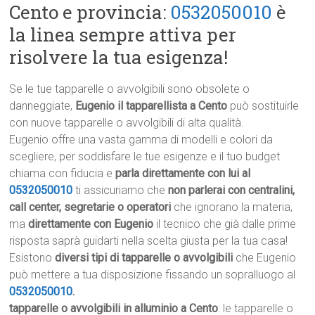
Cento e provincia:
0532050010
è
la linea sempre attiva per
risolvere la tua esigenza!
Se le tue tapparelle o avvolgibili sono obsolete o
danneggiate,
Eugenio il tapparellista a Cento
può sostituirle
con nuove tapparelle o avvolgibili di alta qualità.
Eugenio offre una vasta gamma di modelli e colori da
scegliere, per soddisfare le tue esigenze e il tuo budget
chiama con fiducia e
parla direttamente con lui al
0532050010
ti assicuriamo che
non parlerai con centralini,
call center, segretarie o operatori
che ignorano la materia,
ma
direttamente con Eugenio
il tecnico che già dalle prime
risposta saprà guidarti nella scelta giusta per la tua casa!
Esistono
diversi tipi di tapparelle o avvolgibili
che Eugenio
può mettere a tua disposizione fissando un sopralluogo al
0532050010
.
tapparelle o avvolgibili in alluminio a Cento
: le tapparelle o