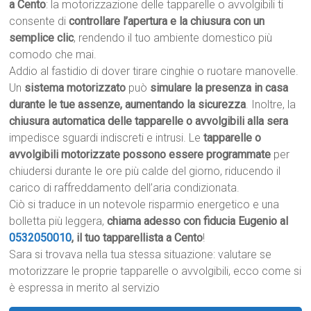
a Cento
: la motorizzazione delle tapparelle o avvolgibili ti
consente di
controllare l’apertura e la chiusura con un
semplice clic
, rendendo il tuo ambiente domestico più
comodo che mai.
Addio al fastidio di dover tirare cinghie o ruotare manovelle.
Un
sistema motorizzato
può
simulare la presenza in casa
durante le tue assenze, aumentando la sicurezza
. Inoltre, la
chiusura automatica delle tapparelle o avvolgibili alla sera
impedisce sguardi indiscreti e intrusi. Le
tapparelle o
avvolgibili motorizzate possono essere programmate
per
chiudersi durante le ore più calde del giorno, riducendo il
carico di raffreddamento dell’aria condizionata.
Ciò si traduce in un notevole risparmio energetico e una
bolletta più leggera,
chiama adesso con fiducia Eugenio al
0532050010
, il tuo tapparellista a Cento
!
Sara si trovava nella tua stessa situazione: valutare se
motorizzare le proprie tapparelle o avvolgibili, ecco come si
è espressa in merito al servizio