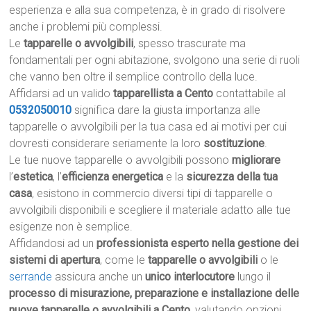
esperienza e alla sua competenza, è in grado di risolvere
anche i problemi più complessi.
Le
tapparelle o avvolgibili
, spesso trascurate ma
fondamentali per ogni abitazione, svolgono una serie di ruoli
che vanno ben oltre il semplice controllo della luce.
Affidarsi ad un valido
tapparellista a Cento
contattabile al
0532050010
significa dare la giusta importanza alle
tapparelle o avvolgibili per la tua casa ed ai motivi per cui
dovresti considerare seriamente la loro
sostituzione
.
Le tue nuove tapparelle o avvolgibili possono
migliorare
l’
estetica
, l’
efficienza energetica
e la
sicurezza della tua
casa
, esistono in commercio diversi tipi di tapparelle o
avvolgibili disponibili e scegliere il materiale adatto alle tue
esigenze non è semplice.
Affidandosi ad un
professionista esperto nella gestione dei
sistemi di apertura
, come le
tapparelle o avvolgibili
o le
serrande
assicura anche un
unico interlocutore
lungo il
processo di misurazione, preparazione e installazione delle
nuove tapparelle o avvolgibili a Cento
, valutando opzioni