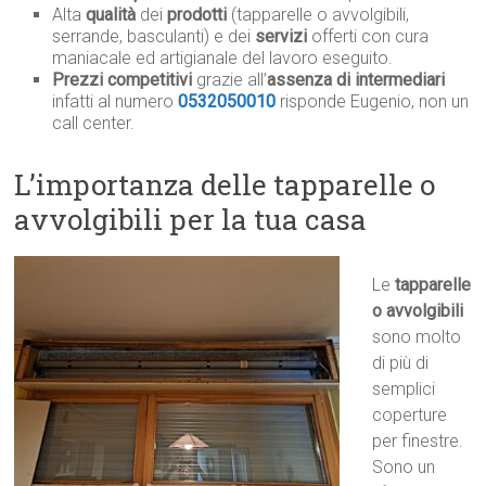
Alta
qualità
dei
prodotti
(tapparelle o avvolgibili,
serrande, basculanti) e dei
servizi
offerti con cura
maniacale ed artigianale del lavoro eseguito.
Prezzi competitivi
grazie all’
assenza di intermediari
infatti al numero
0532050010
risponde Eugenio, non un
call center.
L’importanza delle tapparelle o
avvolgibili per la tua casa
Le
tapparelle
o avvolgibili
sono molto
di più di
semplici
coperture
per finestre.
Sono un