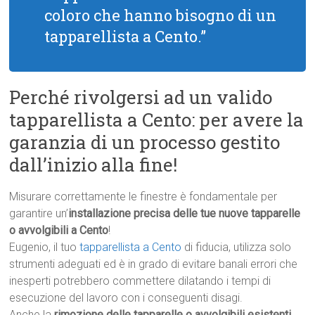
coloro che hanno bisogno di un
tapparellista a Cento.”
Perché rivolgersi ad un valido
tapparellista a Cento: per avere la
garanzia di un processo gestito
dall’inizio alla fine!
Misurare correttamente le finestre è fondamentale per
garantire un’
installazione precisa delle tue nuove tapparelle
o avvolgibili a Cento
!
Eugenio, il tuo
tapparellista a Cento
di fiducia, utilizza solo
strumenti adeguati ed è in grado di evitare banali errori che
inesperti potrebbero commettere dilatando i tempi di
esecuzione del lavoro con i conseguenti disagi.
Anche la
rimozione delle tapparelle o avvolgibili esistenti