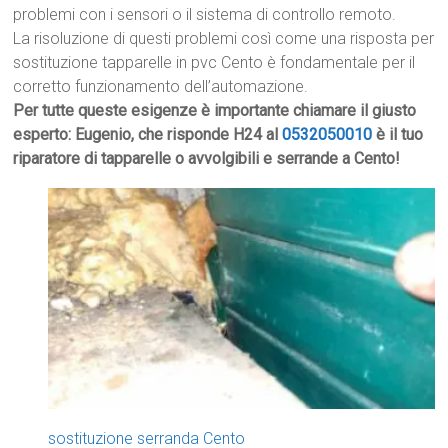
problemi con i sensori o il sistema di controllo remoto.
La risoluzione di questi problemi così come una risposta per
sostituzione tapparelle in pvc Cento è fondamentale per il
corretto funzionamento dell’automazione.
Per tutte queste esigenze è importante chiamare il giusto
esperto: Eugenio, che risponde H24 al
0532050010
è il tuo
riparatore di tapparelle o avvolgibili e serrande a Cento!
sostituzione serranda Cento