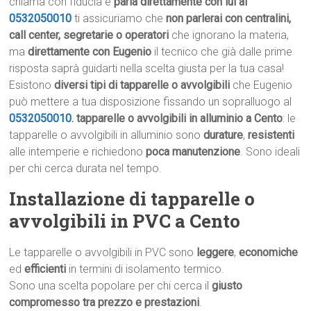
chiama con fiducia e
parla direttamente con lui al
0532050010
ti assicuriamo che
non parlerai con centralini,
call center, segretarie o operatori
che ignorano la materia,
ma
direttamente con Eugenio
il tecnico che già dalle prime
risposta saprà guidarti nella scelta giusta per la tua casa!
Esistono
diversi tipi di tapparelle o avvolgibili
che Eugenio
può mettere a tua disposizione fissando un sopralluogo al
0532050010
.
tapparelle o avvolgibili in alluminio a Cento
: le
tapparelle o avvolgibili in alluminio sono
durature
,
resistenti
alle intemperie e richiedono
poca manutenzione
. Sono ideali
per chi cerca durata nel tempo.
Installazione di tapparelle o
avvolgibili in PVC a Cento
Le tapparelle o avvolgibili in PVC sono
leggere
,
economiche
ed
efficienti
in termini di isolamento termico.
Sono una scelta popolare per chi cerca il
giusto
compromesso tra prezzo e prestazioni
.