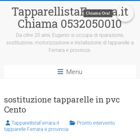
V
TapparellistaFerrara.it
a
Chiama Ora!
i
Chiama 0532050010
a
l
c
Da oltre 20 anni, Eugenio si occupa di riparazione,
o
sostituzione, motorizzazione e installazione di tapparelle a
n
Ferrara e provincia.
t
e
n
Menu
u
t
o
sostituzione tapparelle in pvc
Cento
TapparellistaFerrara.it
Pronto intervento
tapparelle Ferrara e provincia