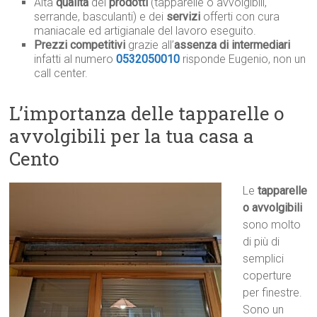
Alta
qualità
dei
prodotti
(tapparelle o avvolgibili,
serrande, basculanti) e dei
servizi
offerti con cura
maniacale ed artigianale del lavoro eseguito.
Prezzi competitivi
grazie all’
assenza di intermediari
infatti al numero
0532050010
risponde Eugenio, non un
call center.
L’importanza delle tapparelle o
avvolgibili per la tua casa a
Cento
Le
tapparelle
o avvolgibili
sono molto
di più di
semplici
coperture
per finestre.
Sono un