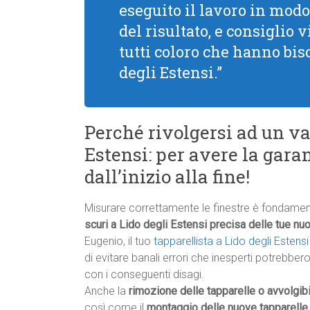
eseguito il lavoro in modo
del risultato, e consiglio
tutti coloro che hanno bis
degli Estensi.”
Perché rivolgersi ad un va
Estensi: per avere la gara
dall’inizio alla fine!
Misurare correttamente le finestre è fondament
scuri a Lido degli Estensi precisa delle tue nuo
Eugenio, il tuo
tapparellista a Lido degli Estensi
di evitare banali errori che inesperti potrebb
con i conseguenti disagi.
Anche la
rimozione delle tapparelle o avvolgibi
così come il
montaggio delle nuove tapparelle 