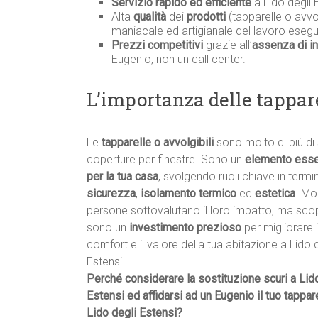
Servizio rapido ed efficiente
a Lido degli 
Alta
qualità
dei
prodotti
(tapparelle o avvol
maniacale ed artigianale del lavoro esegu
Prezzi competitivi
grazie all’
assenza di in
Eugenio, non un call center.
L’importanza delle tappare
Le
tapparelle o avvolgibili
sono molto di più di
coperture per finestre. Sono un
elemento esse
per la tua casa
, svolgendo ruoli chiave in termin
sicurezza
,
isolamento termico
ed
estetica
. Mo
persone sottovalutano il loro impatto, ma scop
sono un
investimento prezioso
per migliorare i
comfort e il valore della tua abitazione a Lido 
Estensi.
Perché considerare la sostituzione scuri a Lid
Estensi ed affidarsi ad un Eugenio il tuo tappare
Lido degli Estensi?