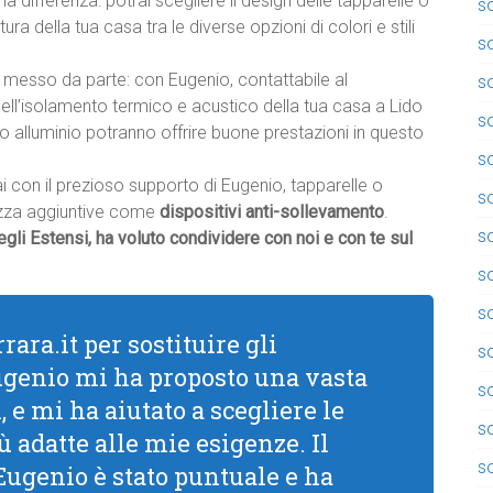
à la differenza: potrai scegliere il design delle tapparelle o
so
ttura della tua casa tra le diverse opzioni di colori e stili
so
 messo da parte: con Eugenio, contattabile al
so
dell’isolamento termico e acustico della tua casa a Lido
so
C o alluminio potranno offrire buone prestazioni in questo
so
ai con il prezioso supporto di Eugenio, tapparelle o
so
rezza aggiuntive come
dispositivi anti-sollevamento
.
so
egli Estensi, ha voluto condividere con noi e con te sul
s
s
rara.it per sostituire gli
so
Eugenio mi ha proposto una vasta
so
 e mi ha aiutato a scegliere le
s
ù adatte alle mie esigenze. Il
so
 Eugenio è stato puntuale e ha