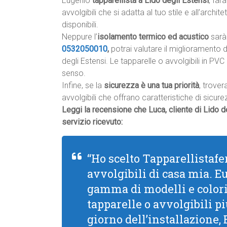
Eugenio
tapparellista a Lido degli Estensi
, far
avvolgibili che si adatta al tuo stile e all’archite
disponibili.
Neppure l’
isolamento termico ed acustico
sarà
0532050010
,
potrai valutare il miglioramento 
degli Estensi. Le tapparelle o avvolgibili in PV
senso.
Infine, se la
sicurezza è una tua priorità
, trover
avvolgibili che offrano caratteristiche di sicu
Leggi la recensione che Luca, cliente di Lido d
servizio ricevuto:
“Ho scelto Tapparellistafer
avvolgibili di casa mia. 
gamma di modelli e colori,
tapparelle o avvolgibili pi
giorno dell’installazione,