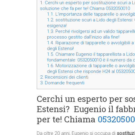
1.
Cerchi un esperto per sostituzione scuri a L
soluzione che fa per te! Chiama 0532050010
1.1.
L’importanza delle tapparelle o avvolgibi
1.2.
sostituzione scuri a Lido degli Estensi:
esigenza!
1.3.
Perché rivolgersi ad un valido tapparelli
processo gestito dall’inizio alla fine!
1.4.
Riparazione di tapparelle o avvolgibili a
degli Estensi!
1.5.
Chiamare Eugenio il tapparellista a Lido d
fondamentale: 0532050010 è il numero da c
1.6.
Motorizzazione di tapparelle o avvolgibil
degli Estensi che risponde H24 al 0532050
2.
Recensioni dei clienti
3.
Domande frequenti
Cerchi un esperto per sos
Estensi? Eugenio il fabbr
per te! Chiama
05320500
Da oltre 20 anni, Eugenio si occupa di
sostituz