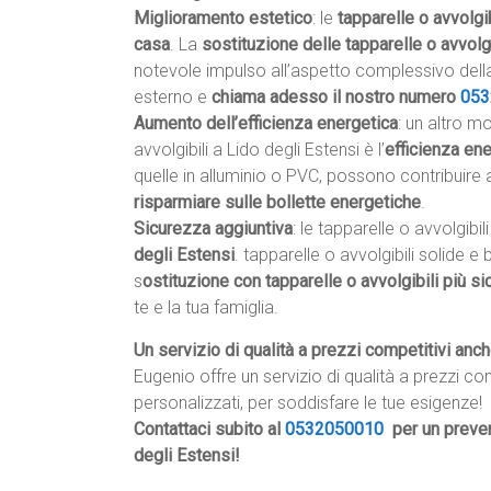
Miglioramento estetico
: le
tapparelle o avvolgib
casa
. La
sostituzione delle tapparelle o avvolgi
notevole impulso all’aspetto complessivo della
esterno e
chiama adesso il nostro numero
053
Aumento dell’efficienza energetica
: un altro m
avvolgibili a Lido degli Estensi è l’
efficienza en
quelle in alluminio o PVC, possono contribuire
risparmiare sulle bollette energetiche
.
Sicurezza aggiuntiva
: le tapparelle o avvolgibi
degli Estensi
. tapparelle o avvolgibili solide
s
ostituzione con tapparelle o avvolgibili più si
te e la tua famiglia.
Un servizio di qualità a prezzi competitivi anc
Eugenio offre un servizio di qualità a prezzi co
personalizzati, per soddisfare le tue esigenze!
Contattaci subito al
0532050010
per un preven
degli Estensi!