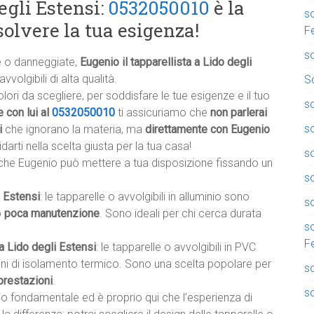
egli Estensi:
0532050010
è la
so
solvere la tua esigenza!
F
so
te o danneggiate,
Eugenio il tapparellista a Lido degli
volgibili di alta qualità.
So
ri da scegliere, per soddisfare le tue esigenze e il tuo
so
 con lui al
0532050010
ti assicuriamo che
non parlerai
so
i
che ignorano la materia, ma
direttamente con Eugenio
darti nella scelta giusta per la tua casa!
so
he Eugenio può mettere a tua disposizione fissando un
s
i Estensi
: le tapparelle o avvolgibili in alluminio sono
so
o
poca manutenzione
. Sono ideali per chi cerca durata
s
F
 a Lido degli Estensi
: le tapparelle o avvolgibili in PVC
ini di isolamento termico. Sono una scelta popolare per
s
prestazioni
.
so
io fondamentale ed è proprio qui che l’esperienza di