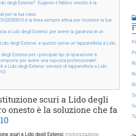
ido degli Estensi? Eugenio il fabbro onesto è la
li per la tua casa
 0532050010 è la linea sempre attiva per risolvere la tua
F
sta a Lido degli Estensi: per avere la garanzia di un
Pr
 Lido degli Estensi: a questo serve un tapparellista a Lido
Pr
egli Estensi per i principali tipi di riparazione è
omporre per avere una risposta professionale!
R
i a Lido degli Estensi: servizio di tapparellista a Lido
010
R
Ri
S
tituzione scuri a Lido degli
So
o onesto è la soluzione che fa
T
10
ione scuri a Lido degli Estensi
, motorizzazione,