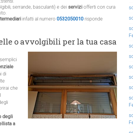
Estensi.
gibili, serrande, basculanti) e dei
servizi
offerti con cura
so
ito.
so
termediari
infatti al numero
0532050010
risponde
so
F
lle o avvolgibili per la tua casa
so
so
 semplici
so
nziale
i di
s
lte
so
rirai che
l
so
degli
F
so
o degli
F
llista a
so