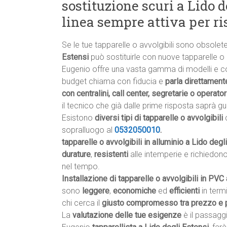
sostituzione scuri a Lido d
linea sempre attiva per ri
Se le tue tapparelle o avvolgibili sono obsole
Estensi
può sostituirle con nuove tapparelle o av
Eugenio offre una vasta gamma di modelli e colo
budget chiama con fiducia e
parla direttamente
con centralini, call center, segretarie o operator
il tecnico che già dalle prime risposta saprà gui
Esistono
diversi tipi di tapparelle o avvolgibili
c
sopralluogo al
0532050010
.
tapparelle o avvolgibili in alluminio a Lido degl
durature
,
resistenti
alle intemperie e richiedon
nel tempo.
Installazione di tapparelle o avvolgibili in PVC
sono
leggere
,
economiche
ed
efficienti
in term
chi cerca il
giusto compromesso tra prezzo e 
La
valutazione delle tue esigenze
è il passagg