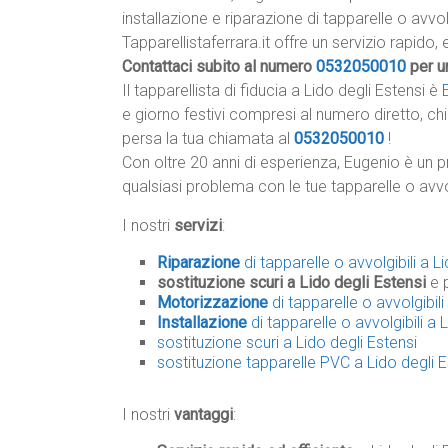
installazione e riparazione di tapparelle o avvolg
Tapparellistaferrara.it offre un servizio rapido, e
Contattaci subito al numero
0532050010
per u
Il tapparellista di fiducia a Lido degli Estensi è
e giorno festivi compresi al numero diretto, ch
persa la tua chiamata al
0532050010
!
Con oltre 20 anni di esperienza, Eugenio è un p
qualsiasi problema con le tue tapparelle o avvo
I nostri
servizi
:
Riparazione
di tapparelle o avvolgibili a L
sostituzione scuri a Lido degli Estensi
e 
Motorizzazione
di tapparelle o avvolgibili
Installazione
di tapparelle o avvolgibili a 
sostituzione scuri a Lido degli Estensi
sostituzione tapparelle PVC a Lido degli E
I nostri
vantaggi
: