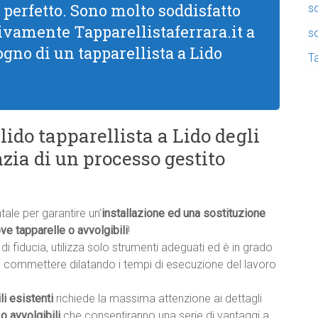
 perfetto. Sono molto soddisfatto
so
 vivamente Tapparellistaferrara.it a
so
ogno di un tapparellista a Lido
Ta
lido tapparellista a Lido degli
nzia di un processo gestito
ale per garantire un’
installazione ed una sostituzione
ve tapparelle o avvolgibili
!
di fiducia, utilizza solo strumenti adeguati ed è in grado
ero commettere dilatando i tempi di esecuzione del lavoro
li esistenti
richiede la massima attenzione ai dettagli
o avvolgibili
che consentiranno una serie di vantaggi a