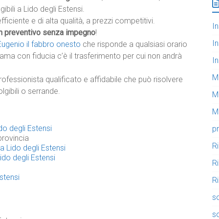
ibili a Lido degli Estensi.
fficiente e di alta qualità, a prezzi competitivi.
In
n preventivo senza impegno
!
In
Eugenio il fabbro onesto
che risponde a qualsiasi orario
iama con fiducia c’è il trasferimento per cui non andrà
In
M
rofessionista qualificato e affidabile che può risolvere
lgibili o serrande.
M
Mo
ido degli Estensi
pr
provincia
R
 a Lido degli Estensi
Lido degli Estensi
R
stensi
Ri
so
so