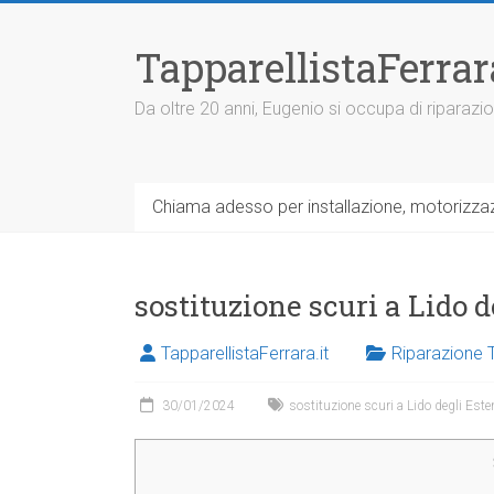
V
a
TapparellistaFerra
i
a
l
Da oltre 20 anni, Eugenio si occupa di riparazio
c
o
n
t
Chiama adesso per installazione, motorizzazi
e
n
u
t
sostituzione scuri a Lido d
o
TapparellistaFerrara.it
Riparazione T
30/01/2024
sostituzione scuri a Lido degli Este