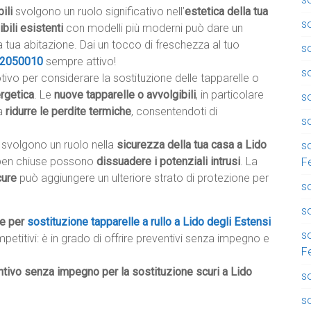
ili
svolgono un ruolo significativo nell’
estetica della tua
so
bili esistenti
con modelli più moderni può dare un
 tua abitazione. Dai un tocco di freschezza al tuo
s
2050010
sempre attivo!
s
otivo per considerare la sostituzione delle tapparelle o
ergetica
. Le
nuove tapparelle o avvolgibili
, in particolare
so
 a
ridurre le perdite termiche
, consentendoti di
so
li svolgono un ruolo nella
sicurezza della tua casa a Lido
so
 e ben chiuse possono
dissuadere i potenziali intrusi
. La
F
cure
può aggiungere un ulteriore strato di protezione per
so
so
he per
sostituzione tapparelle a rullo a Lido degli Estensi
so
mpetitivi: è in grado di offrire preventivi senza impegno e
F
tivo senza impegno per la sostituzione scuri a Lido
so
s