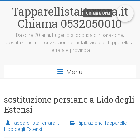
V
TapparellistaFerrara.it
a
Chiama Ora!
i
Chiama 0532050010
a
l
c
Da oltre 20 anni, Eugenio si occupa di riparazione,
o
sostituzione, motorizzazione e installazione di tapparelle a
n
Ferrara e provincia.
t
e
n
Menu
u
t
o
sostituzione persiane a Lido degli
Estensi
TapparellistaFerrara.it
Riparazione Tapparelle
Lido degli Estensi