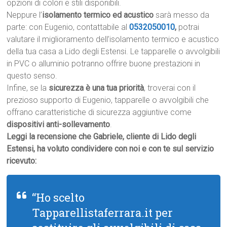
opzioni di colori e stili disponibili.
Neppure l’
isolamento termico ed acustico
sarà messo da
parte: con Eugenio, contattabile al
0532050010
,
potrai
valutare il miglioramento dell’isolamento termico e acustico
della tua casa a Lido degli Estensi. Le tapparelle o avvolgibili
in PVC o alluminio potranno offrire buone prestazioni in
questo senso.
Infine, se la
sicurezza è una tua priorità
, troverai con il
prezioso supporto di Eugenio, tapparelle o avvolgibili che
offrano caratteristiche di sicurezza aggiuntive come
dispositivi anti-sollevamento
.
Leggi la recensione che Gabriele, cliente di Lido degli
Estensi, ha voluto condividere con noi e con te sul servizio
ricevuto:
“Ho scelto
Tapparellistaferrara.it per