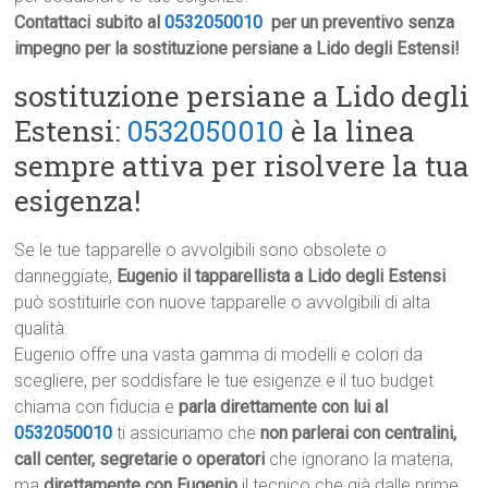
Contattaci subito al
0532050010
per un preventivo senza
impegno per la sostituzione persiane a Lido degli Estensi!
sostituzione persiane a Lido degli
Estensi:
0532050010
è la linea
sempre attiva per risolvere la tua
esigenza!
Se le tue tapparelle o avvolgibili sono obsolete o
danneggiate,
Eugenio il tapparellista a Lido degli Estensi
può sostituirle con nuove tapparelle o avvolgibili di alta
qualità.
Eugenio offre una vasta gamma di modelli e colori da
scegliere, per soddisfare le tue esigenze e il tuo budget
chiama con fiducia e
parla direttamente con lui al
0532050010
ti assicuriamo che
non parlerai con centralini,
call center, segretarie o operatori
che ignorano la materia,
ma
direttamente con Eugenio
il tecnico che già dalle prime