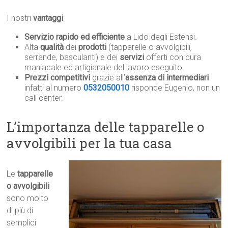
I nostri
vantaggi
:
Servizio rapido ed efficiente
a Lido degli Estensi.
Alta
qualità
dei
prodotti
(tapparelle o avvolgibili,
serrande, basculanti) e dei
servizi
offerti con cura
maniacale ed artigianale del lavoro eseguito.
Prezzi competitivi
grazie all’
assenza di intermediari
infatti al numero
0532050010
risponde Eugenio, non un
call center.
L’importanza delle tapparelle o
avvolgibili per la tua casa
Le
tapparelle
o avvolgibili
sono molto
di più di
semplici