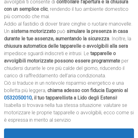
avvolgibili ti consente di
controllare l’apertura e la chiusura
con un semplice clic
, rendendo il tuo ambiente domestico
più comodo che mai.
Addio al fastidio di dover tirare cinghie o ruotare manovelle.
Un
sistema motorizzato
può
simulare la presenza in casa
durante le tue assenze, aumentando la sicurezza
. Inoltre, la
chiusura automatica delle tapparelle o avvolgibili alla sera
impedisce sguardi indiscreti e intrusi. Le
tapparelle o
avvolgibili motorizzate possono essere programmate
per
chiudersi durante le ore più calde del giorno, riducendo il
carico di raffreddamento dell’aria condizionata.
Ciò si traduce in un notevole risparmio energetico e una
bolletta più leggera,
chiama adesso con fiducia Eugenio al
0532050010
, il tuo tapparellista a Lido degli Estensi
!
Isabella si trovava nella tua stessa situazione: valutare se
motorizzare le proprie tapparelle o avvolgibili, ecco come si
è espressa in merito al servizio