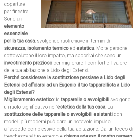
coperture
per finestre.
Sono un
elemento
essenziale
per la tua casa
, svolgendo ruoli chiave in termini di
sicurezza
,
isolamento termico
ed
estetica
. Molte persone
sottovalutano il loro impatto, ma scoprirai che sono un
investimento prezioso
per migliorare il comfort e il valore
della tua abitazione a Lido degli Estensi.
Perché considerare la sostituzione persiane a Lido degli
Estensi ed affidarsi ad un Eugenio il tuo tapparellista a Lido
degli Estensi?
Miglioramento estetico
: le
tapparelle o avvolgibili
svolgono
un ruolo significativo nell’
estetica della tua casa
. La
sostituzione delle tapparelle o avvolgibili esistenti
con
modelli più moderni può dare un notevole impulso
all’aspetto complessivo della tua abitazione. Dai un tocco di
freschezza al tuo esterno e
chiama adesso il nostro numero