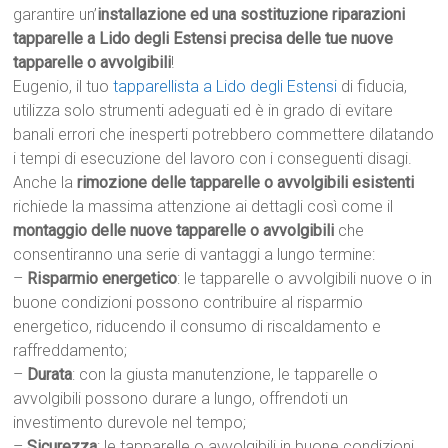
garantire un’
installazione ed una sostituzione riparazioni
tapparelle a Lido degli Estensi precisa delle tue nuove
tapparelle o avvolgibili
!
Eugenio, il tuo
tapparellista a Lido degli Estensi
di fiducia,
utilizza solo strumenti adeguati ed è in grado di evitare
banali errori che inesperti potrebbero commettere dilatando
i tempi di esecuzione del lavoro con i conseguenti disagi.
Anche la
rimozione delle tapparelle o avvolgibili esistenti
richiede la massima attenzione ai dettagli così come il
montaggio delle nuove tapparelle o avvolgibili
che
consentiranno una serie di vantaggi a lungo termine:
–
Risparmio energetico
: le tapparelle o avvolgibili nuove o in
buone condizioni possono contribuire al risparmio
energetico, riducendo il consumo di riscaldamento e
raffreddamento;
–
Durata
: con la giusta manutenzione, le tapparelle o
avvolgibili possono durare a lungo, offrendoti un
investimento durevole nel tempo;
–
Sicurezza
: le tapparelle o avvolgibili in buone condizioni