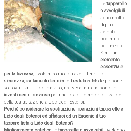
Le
tapparelle
o avvolgibili
sono molto
di più di
semplici
coperture
per finestre.
Sono un
elemento
essenziale
per la tua casa
, svolgendo ruoli chiave in termini di
sicurezza
,
isolamento termico
ed
estetica
. Molte persone
sottovalutano il loro impatto, ma scoprirai che sono un
investimento prezioso
per migliorare il comfort e il valore
della tua abitazione a Lido degli Estensi.
Perché considerare la sostituzione riparazioni tapparelle a
Lido degli Estensi ed affidarsi ad un Eugenio il tuo
tapparellista a Lido degli Estensi?
Miglioramento estetico
: le
tapparelle o avvolgibili
svolgono