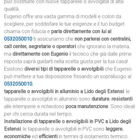
può sostituirle con nuove tapparelle o avvolgibili di alta
qualità.
Eugenio offre una vasta gamma di modelli e colori da
scegliere, per soddisfare le tue esigenze e il tuo budget
chiama con fiducia e
parla direttamente con lui al
0532050010
ti assicuriamo che
non parlerai con centralini,
call center, segretarie o operatori
che ignorano la materia,
ma
direttamente con Eugenio
il tecnico che già dalle prime
risposta saprà guidarti nella scelta giusta per la tua casa!
Esistono
diversi tipi di tapparelle o avvolgibili
che Eugenio
può mettere a tua disposizione fissando un sopralluogo al
0532050010
.
tapparelle o avvolgibili in alluminio a Lido degli Estensi
: le
tapparelle o avvolgibili in alluminio sono
durature
,
resistenti
alle intemperie e richiedono
poca manutenzione
. Sono ideali
per chi cerca durata nel tempo.
Installazione di tapparelle o avvolgibili in PVC a Lido degli
Estensi
: le tapparelle o avvolgibili in PVC sono
leggere
,
economiche
ed
efficienti
in termini di isolamento termico.