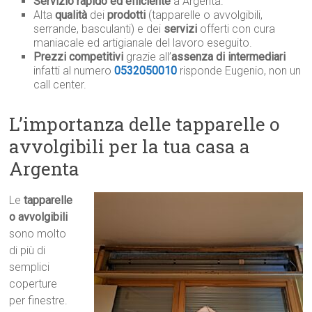
Servizio rapido ed efficiente
a Argenta.
Alta
qualità
dei
prodotti
(tapparelle o avvolgibili,
serrande, basculanti) e dei
servizi
offerti con cura
maniacale ed artigianale del lavoro eseguito.
Prezzi competitivi
grazie all’
assenza di intermediari
infatti al numero
0532050010
risponde Eugenio, non un
call center.
L’importanza delle tapparelle o
avvolgibili per la tua casa a
Argenta
Le
tapparelle
o avvolgibili
sono molto
di più di
semplici
coperture
per finestre.