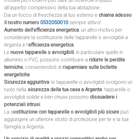
modelli più moderni può dare un notevole impulso
all’aspetto complessivo della tua abitazione.
Dai un tocco di freschezza al tuo esterno e
chiama adesso
il nostro numero
0532050010
sempre attivo!
Aumento dell’efficienza energetica
: un altro motivo per
considerare la sostituzione delle tapparelle o avvolgibili a
Argenta è l’
efficienza energetica
.
Le
nuove tapparelle o avvolgibili
, in particolare quelle in
alluminio o PVC, possono contribuire a
ridurre le perdite
termiche
, consentendoti di
risparmiare sulle bollette
energetiche
.
Sicurezza aggiuntiva
: le tapparelle o avvolgibili svolgono un
ruolo nella
sicurezza della tua casa a Argenta
. tapparelle o
avvolgibili solide e ben chiuse possono
dissuadere i
potenziali intrusi
.
La s
ostituzione con tapparelle o avvolgibili più sicure
può
aggiungere un ulteriore strato di protezione per te e la tua
famiglia a Argenta.
Un servizio di qualità a prezzi competitivi anche per