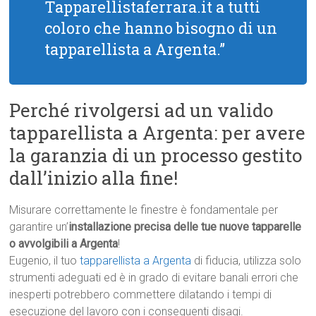
Tapparellistaferrara.it a tutti
coloro che hanno bisogno di un
tapparellista a Argenta.”
Perché rivolgersi ad un valido
tapparellista a Argenta: per avere
la garanzia di un processo gestito
dall’inizio alla fine!
Misurare correttamente le finestre è fondamentale per
garantire un’
installazione precisa delle tue nuove tapparelle
o avvolgibili a Argenta
!
Eugenio, il tuo
tapparellista a Argenta
di fiducia, utilizza solo
strumenti adeguati ed è in grado di evitare banali errori che
inesperti potrebbero commettere dilatando i tempi di
esecuzione del lavoro con i conseguenti disagi.