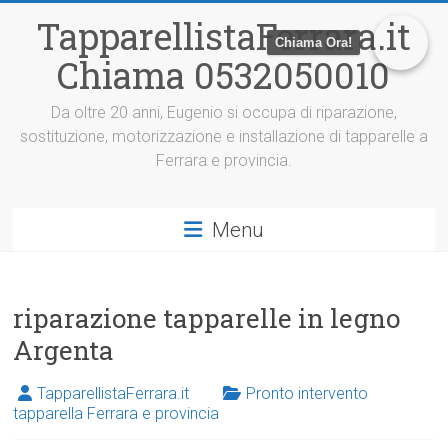
V
TapparellistaFerrara.it
a
Chiama Ora!
i
Chiama 0532050010
a
l
c
Da oltre 20 anni, Eugenio si occupa di riparazione,
o
sostituzione, motorizzazione e installazione di tapparelle a
n
Ferrara e provincia.
t
e
n
Menu
u
t
o
riparazione tapparelle in legno
Argenta
TapparellistaFerrara.it
Pronto intervento
tapparella Ferrara e provincia