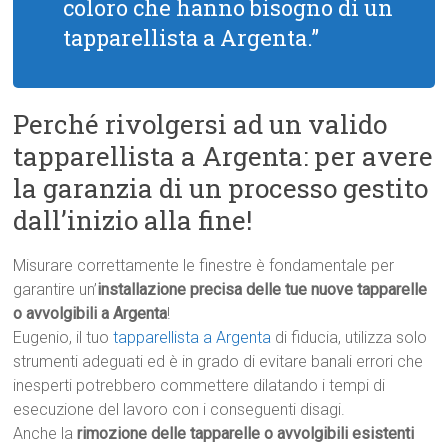
coloro che hanno bisogno di un
tapparellista a Argenta.”
Perché rivolgersi ad un valido
tapparellista a Argenta: per avere
la garanzia di un processo gestito
dall’inizio alla fine!
Misurare correttamente le finestre è fondamentale per
garantire un’
installazione precisa delle tue nuove tapparelle
o avvolgibili a Argenta
!
Eugenio, il tuo
tapparellista a Argenta
di fiducia, utilizza solo
strumenti adeguati ed è in grado di evitare banali errori che
inesperti potrebbero commettere dilatando i tempi di
esecuzione del lavoro con i conseguenti disagi.
Anche la
rimozione delle tapparelle o avvolgibili esistenti