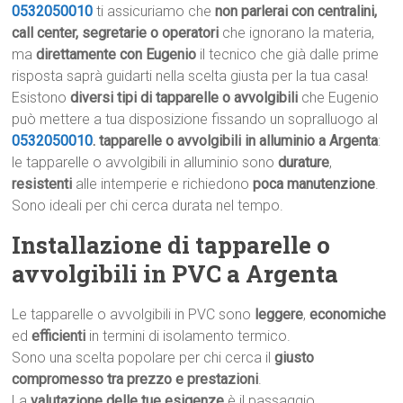
0532050010
ti assicuriamo che
non parlerai con centralini,
call center, segretarie o operatori
che ignorano la materia,
ma
direttamente con Eugenio
il tecnico che già dalle prime
risposta saprà guidarti nella scelta giusta per la tua casa!
Esistono
diversi tipi di tapparelle o avvolgibili
che Eugenio
può mettere a tua disposizione fissando un sopralluogo al
0532050010
.
tapparelle o avvolgibili in alluminio a Argenta
:
le tapparelle o avvolgibili in alluminio sono
durature
,
resistenti
alle intemperie e richiedono
poca manutenzione
.
Sono ideali per chi cerca durata nel tempo.
Installazione di tapparelle o
avvolgibili in PVC a Argenta
Le tapparelle o avvolgibili in PVC sono
leggere
,
economiche
ed
efficienti
in termini di isolamento termico.
Sono una scelta popolare per chi cerca il
giusto
compromesso tra prezzo e prestazioni
.
La
valutazione delle tue esigenze
è il passaggio