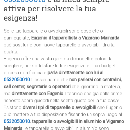
attiva per risolvere la tua
esigenza!
Se le tue tapparelle o avvolgibili sono obsolete o
danneggiate,
Eugenio il tapparellista a Vigarano Mainarda
può sostituirle con nuove tapparelle o avvolgibili di alta
qualità.
Eugenio offre una vasta gamma di modelli e colori da
scegliere, per soddisfare le tue esigenze e il tuo budget
chiama con fiducia e
parla direttamente con lui al
0532050010
ti assicuriamo che
non parlerai con centralini,
call center, segretarie o operatori
che ignorano la materia,
ma
direttamente con Eugenio
il tecnico che già dalle prime
risposta saprà guidarti nella scelta giusta per la tua casa!
Esistono
diversi tipi di tapparelle o avvolgibili
che Eugenio
può mettere a tua disposizione fissando un sopralluogo al
0532050010
.
tapparelle o avvolgibili in alluminio a Vigarano
Mainarda
: le tapparelle o avvolgibili in alluminio sono