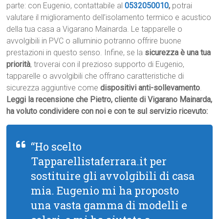
parte: con Eugenio, contattabile al
0532050010
,
potrai
valutare il miglioramento dell’isolamento termico e acustico
della tua casa a Vigarano Mainarda. Le tapparelle o
avvolgibili in PVC o alluminio potranno offrire buone
prestazioni in questo senso. Infine, se la
sicurezza è una tua
priorità
, troverai con il prezioso supporto di Eugenio,
tapparelle o avvolgibili che offrano caratteristiche di
sicurezza aggiuntive come
dispositivi anti-sollevamento
.
Leggi la recensione che Pietro, cliente di Vigarano Mainarda,
ha voluto condividere con noi e con te sul servizio ricevuto:
“Ho scelto
Tapparellistaferrara.it per
sostituire gli avvolgibili di casa
mia. Eugenio mi ha proposto
una vasta gamma di modelli e