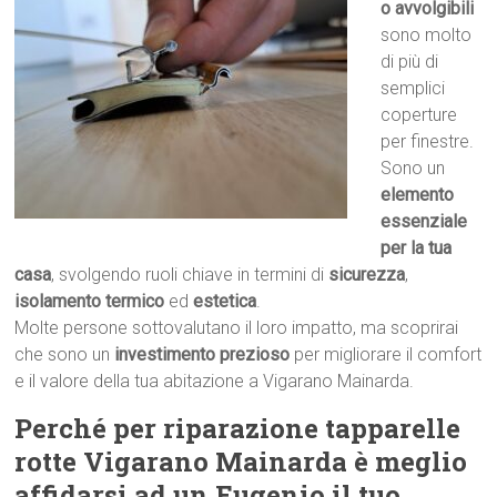
o avvolgibili
sono molto
di più di
semplici
coperture
per finestre.
Sono un
elemento
essenziale
per la tua
casa
, svolgendo ruoli chiave in termini di
sicurezza
,
isolamento termico
ed
estetica
.
Molte persone sottovalutano il loro impatto, ma scoprirai
che sono un
investimento prezioso
per migliorare il comfort
e il valore della tua abitazione a Vigarano Mainarda.
Perché per riparazione tapparelle
rotte Vigarano Mainarda è meglio
affidarsi ad un Eugenio il tuo