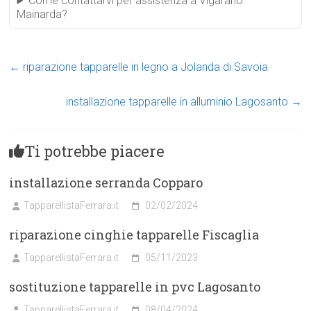
Come contattarvi per assistenza a Vigarano
Mainarda?
←
riparazione tapparelle in legno a Jolanda di Savoia
installazione tapparelle in alluminio Lagosanto
→
Ti potrebbe piacere
installazione serranda Copparo
TapparellistaFerrara.it
02/02/2024
riparazione cinghie tapparelle Fiscaglia
TapparellistaFerrara.it
05/11/2023
sostituzione tapparelle in pvc Lagosanto
TapparellistaFerrara.it
08/04/2024