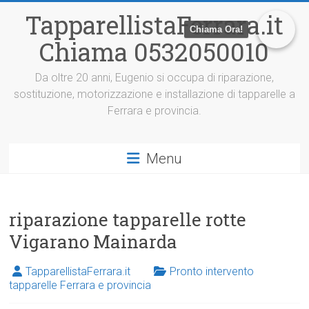
V
TapparellistaFerrara.it
a
Chiama Ora!
i
Chiama 0532050010
a
l
c
Da oltre 20 anni, Eugenio si occupa di riparazione,
o
sostituzione, motorizzazione e installazione di tapparelle a
n
Ferrara e provincia.
t
e
n
Menu
u
t
o
riparazione tapparelle rotte
Vigarano Mainarda
TapparellistaFerrara.it
Pronto intervento
tapparelle Ferrara e provincia