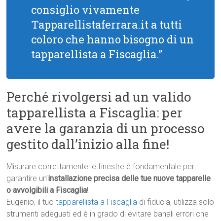
consiglio vivamente
Tapparellistaferrara.it a tutti
coloro che hanno bisogno di un
tapparellista a Fiscaglia.”
Perché rivolgersi ad un valido
tapparellista a Fiscaglia: per
avere la garanzia di un processo
gestito dall’inizio alla fine!
Misurare correttamente le finestre è fondamentale per
garantire un’
installazione precisa delle tue nuove tapparelle
o avvolgibili a Fiscaglia
!
Eugenio, il tuo
tapparellista a Fiscaglia
di fiducia, utilizza solo
strumenti adeguati ed è in grado di evitare banali errori che