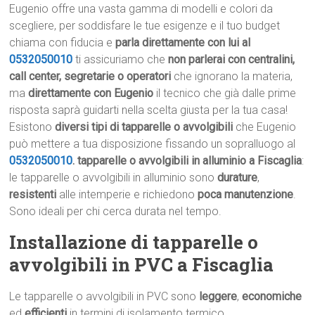
Eugenio offre una vasta gamma di modelli e colori da
scegliere, per soddisfare le tue esigenze e il tuo budget
chiama con fiducia e
parla direttamente con lui al
0532050010
ti assicuriamo che
non parlerai con centralini,
call center, segretarie o operatori
che ignorano la materia,
ma
direttamente con Eugenio
il tecnico che già dalle prime
risposta saprà guidarti nella scelta giusta per la tua casa!
Esistono
diversi tipi di tapparelle o avvolgibili
che Eugenio
può mettere a tua disposizione fissando un sopralluogo al
0532050010
.
tapparelle o avvolgibili in alluminio a Fiscaglia
:
le tapparelle o avvolgibili in alluminio sono
durature
,
resistenti
alle intemperie e richiedono
poca manutenzione
.
Sono ideali per chi cerca durata nel tempo.
Installazione di tapparelle o
avvolgibili in PVC a Fiscaglia
Le tapparelle o avvolgibili in PVC sono
leggere
,
economiche
ed
efficienti
in termini di isolamento termico.