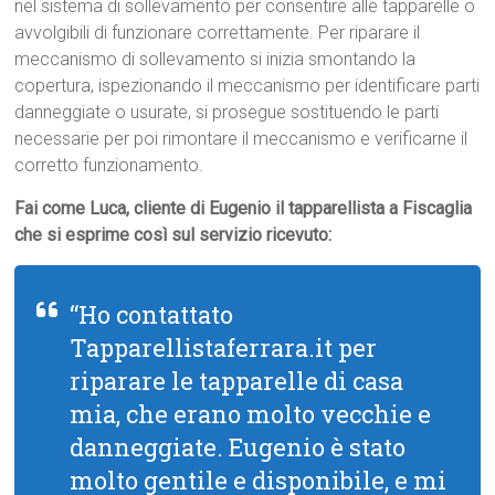
nel sistema di sollevamento per consentire alle tapparelle o
avvolgibili di funzionare correttamente. Per riparare il
meccanismo di sollevamento si inizia smontando la
copertura, ispezionando il meccanismo per identificare parti
danneggiate o usurate, si prosegue sostituendo le parti
necessarie per poi rimontare il meccanismo e verificarne il
corretto funzionamento.
Fai come Luca, cliente di Eugenio il tapparellista a Fiscaglia
che si esprime così sul servizio ricevuto:
“Ho contattato
Tapparellistaferrara.it per
riparare le tapparelle di casa
mia, che erano molto vecchie e
danneggiate. Eugenio è stato
molto gentile e disponibile, e mi