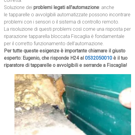
corretta.
Soluzione dei
problemi legati all’automazione
: anche
le tapparelle o avvolgibili automatizzate possono incontrare
problemi con i sensori o il sistema di controllo remoto.
La risoluzione di questi problemi così come una risposta per
riparazione tapparella bloccata Fiscaglia è fondamentale
per il corretto funzionamento dell’automazione.
Per tutte queste esigenze è importante chiamare il giusto
esperto: Eugenio, che risponde H24 al
0532050010
è il tuo
riparatore di tapparelle o avvolgibili e serrande a Fiscaglia!