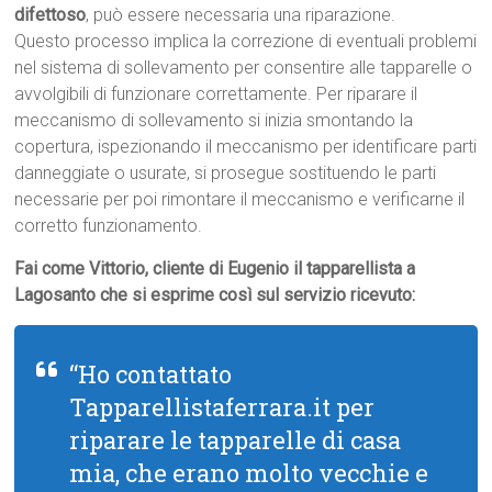
difettoso
, può essere necessaria una riparazione.
Questo processo implica la correzione di eventuali problemi
nel sistema di sollevamento per consentire alle tapparelle o
avvolgibili di funzionare correttamente. Per riparare il
meccanismo di sollevamento si inizia smontando la
copertura, ispezionando il meccanismo per identificare parti
danneggiate o usurate, si prosegue sostituendo le parti
necessarie per poi rimontare il meccanismo e verificarne il
corretto funzionamento.
Fai come Vittorio, cliente di Eugenio il tapparellista a
Lagosanto che si esprime così sul servizio ricevuto:
“Ho contattato
Tapparellistaferrara.it per
riparare le tapparelle di casa
mia, che erano molto vecchie e