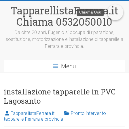
V
TapparellistaFerrara.it
a
Chiama Ora!
i
Chiama 0532050010
a
l
c
Da oltre 20 anni, Eugenio si occupa di riparazione,
o
sostituzione, motorizzazione e installazione di tapparelle a
n
Ferrara e provincia.
t
e
n
Menu
u
t
o
installazione tapparelle in PVC
Lagosanto
TapparellistaFerrara.it
Pronto intervento
tapparelle Ferrara e provincia