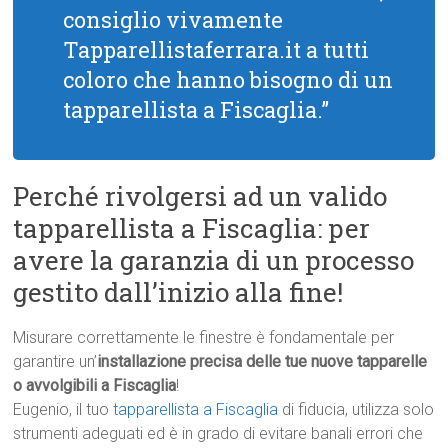
consiglio vivamente
Tapparellistaferrara.it a tutti
coloro che hanno bisogno di un
tapparellista a Fiscaglia.”
Perché rivolgersi ad un valido
tapparellista a Fiscaglia: per
avere la garanzia di un processo
gestito dall’inizio alla fine!
Misurare correttamente le finestre è fondamentale per
garantire un’
installazione precisa delle tue nuove tapparelle
o avvolgibili a Fiscaglia
!
Eugenio, il tuo
tapparellista a Fiscaglia
di fiducia, utilizza solo
strumenti adeguati ed è in grado di evitare banali errori che