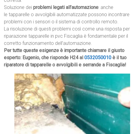
corretta.
Soluzione dei
problemi legati all’automazione
: anche
le tapparelle o avvolgibili automatizzate possono incontrare
problemi con i sensori o il sistema di controllo remoto.
La risoluzione di questi problemi così come una risposta per
riparazione tapparelle in pvc Fiscaglia è fondamentale per il
corretto funzionamento dell’automazione.
Per tutte queste esigenze è importante chiamare il giusto
esperto: Eugenio, che risponde H24 al
0532050010
è il tuo
riparatore di tapparelle o avvolgibili e serrande a Fiscaglia!