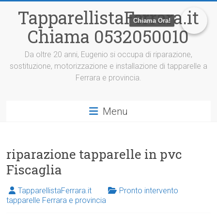
V
TapparellistaFerrara.it
a
Chiama Ora!
i
Chiama 0532050010
a
l
c
Da oltre 20 anni, Eugenio si occupa di riparazione,
o
sostituzione, motorizzazione e installazione di tapparelle a
n
Ferrara e provincia.
t
e
n
Menu
u
t
o
riparazione tapparelle in pvc
Fiscaglia
TapparellistaFerrara.it
Pronto intervento
tapparelle Ferrara e provincia