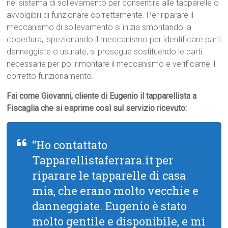
nel sistema di sollevamento per consentire alle tapparelle o
avvolgibili di funzionare correttamente. Per riparare il
meccanismo di sollevamento si inizia smontando la
copertura, ispezionando il meccanismo per identificare parti
danneggiate o usurate, si prosegue sostituendo le parti
necessarie per poi rimontare il meccanismo e verificarne il
corretto funzionamento.
Fai come Giovanni, cliente di Eugenio il tapparellista a
Fiscaglia che si esprime così sul servizio ricevuto:
“Ho contattato
Tapparellistaferrara.it per
riparare le tapparelle di casa
mia, che erano molto vecchie e
danneggiate. Eugenio è stato
molto gentile e disponibile, e mi