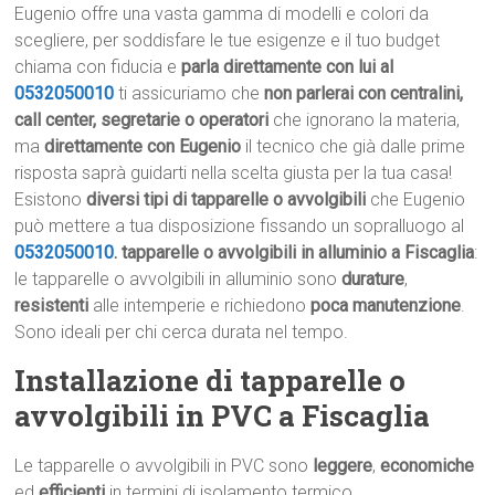
Eugenio offre una vasta gamma di modelli e colori da
scegliere, per soddisfare le tue esigenze e il tuo budget
chiama con fiducia e
parla direttamente con lui al
0532050010
ti assicuriamo che
non parlerai con centralini,
call center, segretarie o operatori
che ignorano la materia,
ma
direttamente con Eugenio
il tecnico che già dalle prime
risposta saprà guidarti nella scelta giusta per la tua casa!
Esistono
diversi tipi di tapparelle o avvolgibili
che Eugenio
può mettere a tua disposizione fissando un sopralluogo al
0532050010
.
tapparelle o avvolgibili in alluminio a Fiscaglia
:
le tapparelle o avvolgibili in alluminio sono
durature
,
resistenti
alle intemperie e richiedono
poca manutenzione
.
Sono ideali per chi cerca durata nel tempo.
Installazione di tapparelle o
avvolgibili in PVC a Fiscaglia
Le tapparelle o avvolgibili in PVC sono
leggere
,
economiche
ed
efficienti
in termini di isolamento termico.