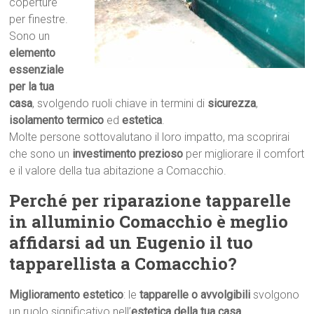
coperture
per finestre.
Sono un
elemento
essenziale
per la tua
casa
, svolgendo ruoli chiave in termini di
sicurezza
,
isolamento termico
ed
estetica
.
Molte persone sottovalutano il loro impatto, ma scoprirai
che sono un
investimento prezioso
per migliorare il comfort
e il valore della tua abitazione a Comacchio.
Perché per riparazione tapparelle
in alluminio Comacchio è meglio
affidarsi ad un Eugenio il tuo
tapparellista a Comacchio?
Miglioramento estetico
: le
tapparelle o avvolgibili
svolgono
un ruolo significativo nell’
estetica della tua casa
.