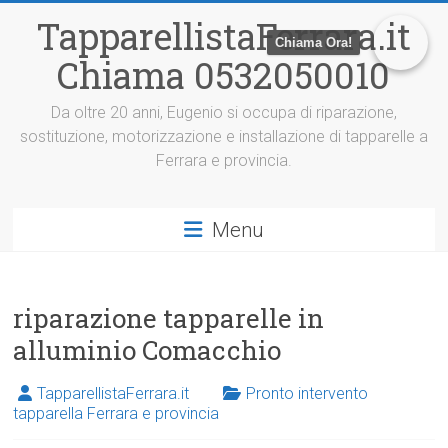
V
TapparellistaFerrara.it
a
Chiama Ora!
i
Chiama 0532050010
a
l
c
Da oltre 20 anni, Eugenio si occupa di riparazione,
o
sostituzione, motorizzazione e installazione di tapparelle a
n
Ferrara e provincia.
t
e
n
Menu
u
t
o
riparazione tapparelle in
alluminio Comacchio
TapparellistaFerrara.it
Pronto intervento
tapparella Ferrara e provincia