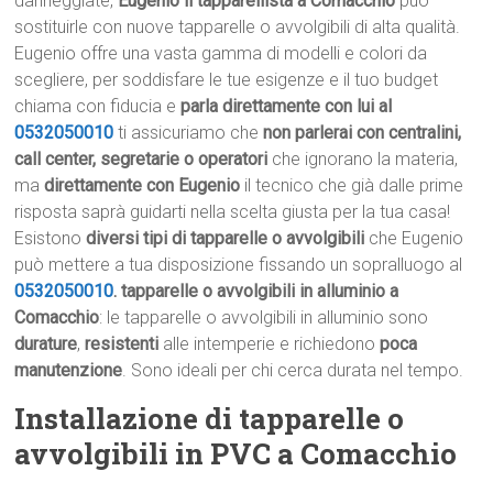
danneggiate,
Eugenio il tapparellista a Comacchio
può
sostituirle con nuove tapparelle o avvolgibili di alta qualità.
Eugenio offre una vasta gamma di modelli e colori da
scegliere, per soddisfare le tue esigenze e il tuo budget
chiama con fiducia e
parla direttamente con lui al
0532050010
ti assicuriamo che
non parlerai con centralini,
call center, segretarie o operatori
che ignorano la materia,
ma
direttamente con Eugenio
il tecnico che già dalle prime
risposta saprà guidarti nella scelta giusta per la tua casa!
Esistono
diversi tipi di tapparelle o avvolgibili
che Eugenio
può mettere a tua disposizione fissando un sopralluogo al
0532050010
.
tapparelle o avvolgibili in alluminio a
Comacchio
: le tapparelle o avvolgibili in alluminio sono
durature
,
resistenti
alle intemperie e richiedono
poca
manutenzione
. Sono ideali per chi cerca durata nel tempo.
Installazione di tapparelle o
avvolgibili in PVC a Comacchio