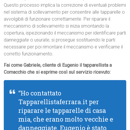
Questo processo implica la correzione di eventuali problemi
nel sistema di sollevamento per consentire alle tapparelle o
avvolgibili di funzionare correttamente. Per riparare il
meccanismo di sollevamento si inizia smontando la
copertura, ispezionando il meccanismo per identificare parti
danneggiate o usurate, si prosegue sostituendo le parti
necessarie per poi rimontare il meccanismo e verificarne il
corretto funzionamento.
Fai come Gabriele, cliente di Eugenio il tapparellista a
Comacchio che si esprime così sul servizio ricevuto:
“Ho contattato
Tapparellistaferrara.it per
riparare le tapparelle di casa
mia, che erano molto vecchie e
danneggiate. Eugenio è stato