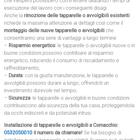
che inesperti potrebbero commettere dilatando i tempi di
esecuzione del lavoro con i conseguenti disagi.
Anche la
rimozione delle tapparelle o avvolgibili esistenti
richiede la massima attenzione ai dettagli così come il
montaggio delle nuove tapparelle o avvolgibili
che
consentiranno una serie di vantaggi a lungo termine:
–
Risparmio energetico
: le tapparelle o avvolgibili nuove o in
buone condizioni possono contribuire al risparmio
energetico, riducendo il consumo di riscaldamento e
raffreddamento;
–
Durata
: con la giusta manutenzione, le tapparelle o
avvolgibili possono durare a lungo, offrendoti un
investimento durevole nel tempo;
–
Sicurezza
: le tapparelle o avvolgibili in buone condizioni
contribuiscono alla sicurezza della tua casa, proteggendola
da occhi indiscreti e da potenziali intrusi.
Installazione di tapparelle o avvolgibili a Comacchio:
0532050010
il numero da chiamare!
Se hai bisogno di