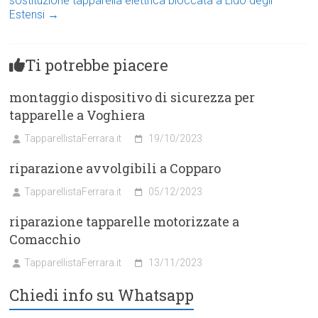
sostituzione tapparella elettrica bloccata a Lido degli
Estensi
→
Ti potrebbe piacere
montaggio dispositivo di sicurezza per
tapparelle a Voghiera
TapparellistaFerrara.it
19/10/2023
riparazione avvolgibili a Copparo
TapparellistaFerrara.it
05/12/2023
riparazione tapparelle motorizzate a
Comacchio
TapparellistaFerrara.it
13/11/2023
Chiedi info su Whatsapp