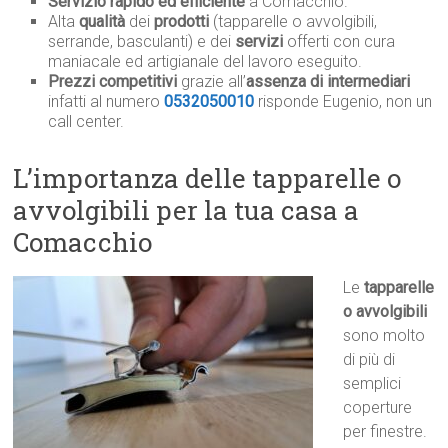
Servizio rapido ed efficiente
a Comacchio.
Alta
qualità
dei
prodotti
(tapparelle o avvolgibili,
serrande, basculanti) e dei
servizi
offerti con cura
maniacale ed artigianale del lavoro eseguito.
Prezzi competitivi
grazie all’
assenza di intermediari
infatti al numero
0532050010
risponde Eugenio, non un
call center.
L’importanza delle tapparelle o
avvolgibili per la tua casa a
Comacchio
Le
tapparelle
o avvolgibili
sono molto
di più di
semplici
coperture
per finestre.