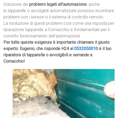
Soluzione dei
problemi legati all’automazione
: anche
le tapparelle o avvolgibili automatizzate possono incontrare
problemi con i sensori o il sistema di controllo remoto.
La risoluzione di questi problemi così come una risposta per
riparazione tapparelle a Comacchio è fondamentale per il
corretto funzionamento dell’automazione.
Per tutte queste esigenze è importante chiamare il giusto
esperto: Eugenio, che risponde H24 al
0532050010
è il tuo
riparatore di tapparelle o avvolgibili e serrande a
Comacchio!