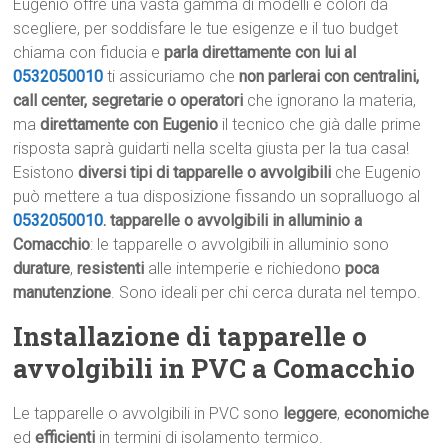
Eugenio offre una vasta gamma di modelli e colori da
scegliere, per soddisfare le tue esigenze e il tuo budget
chiama con fiducia e
parla direttamente con lui al
0532050010
ti assicuriamo che
non parlerai con centralini,
call center, segretarie o operatori
che ignorano la materia,
ma
direttamente con Eugenio
il tecnico che già dalle prime
risposta saprà guidarti nella scelta giusta per la tua casa!
Esistono
diversi tipi di tapparelle o avvolgibili
che Eugenio
può mettere a tua disposizione fissando un sopralluogo al
0532050010
.
tapparelle o avvolgibili in alluminio a
Comacchio
: le tapparelle o avvolgibili in alluminio sono
durature
,
resistenti
alle intemperie e richiedono
poca
manutenzione
. Sono ideali per chi cerca durata nel tempo.
Installazione di tapparelle o
avvolgibili in PVC a Comacchio
Le tapparelle o avvolgibili in PVC sono
leggere
,
economiche
ed
efficienti
in termini di isolamento termico.