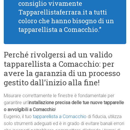
consiglio vivamente
Tapparellistaferrara.it a tutti
coloro che hanno bisogno di un
tapparellista a Comacchio.”
Perché rivolgersi ad un valido
tapparellista a Comacchio: per
avere la garanzia di un processo
gestito dall’inizio alla fine!
Misurare correttamente le finestre è fondamentale per
garantire un’
installazione precisa delle tue nuove tapparelle
o avvolgibili a Comacchio
!
Eugenio, il tuo
tapparellista a Comacchio
di fiducia, utilizza
solo strumenti adeguati ed è in grado di evitare banali errori