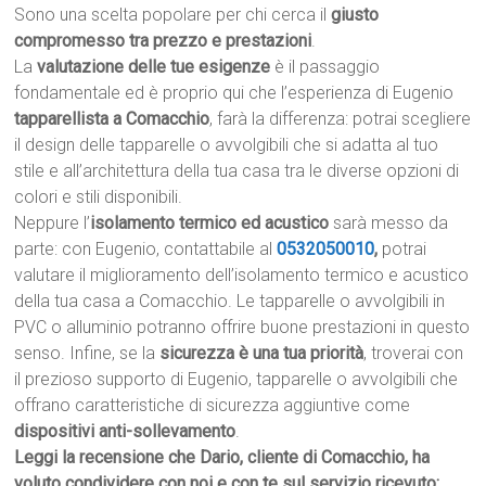
Sono una scelta popolare per chi cerca il
giusto
compromesso tra prezzo e prestazioni
.
La
valutazione delle tue esigenze
è il passaggio
fondamentale ed è proprio qui che l’esperienza di Eugenio
tapparellista a Comacchio
, farà la differenza: potrai scegliere
il design delle tapparelle o avvolgibili che si adatta al tuo
stile e all’architettura della tua casa tra le diverse opzioni di
colori e stili disponibili.
Neppure l’
isolamento termico ed acustico
sarà messo da
parte: con Eugenio, contattabile al
0532050010
,
potrai
valutare il miglioramento dell’isolamento termico e acustico
della tua casa a Comacchio. Le tapparelle o avvolgibili in
PVC o alluminio potranno offrire buone prestazioni in questo
senso. Infine, se la
sicurezza è una tua priorità
, troverai con
il prezioso supporto di Eugenio, tapparelle o avvolgibili che
offrano caratteristiche di sicurezza aggiuntive come
dispositivi anti-sollevamento
.
Leggi la recensione che Dario, cliente di Comacchio, ha
voluto condividere con noi e con te sul servizio ricevuto: