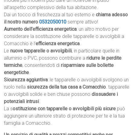
modelli più moderni può dare un notevole impulso
all’aspetto complessivo della tua abitazione.
Dai un tocco di freschezza al tuo esterno e
chiama adesso
il nostro numero
0532050010
sempre attivo!
Aumento dell’efficienza energetica
: un altro motivo per
considerare la sostituzione delle tapparelle o avvolgibili a
Comacchio è l’
efficienza energetica
.
Le
nuove tapparelle o avvolgibili
, in particolare quelle in
alluminio o PVC, possono contribuire a
ridurre le perdite
termiche
, consentendoti di
risparmiare sulle bollette
energetiche
.
Sicurezza aggiuntiva
: le tapparelle o avvolgibili svolgono un
ruolo nella
sicurezza della tua casa a Comacchio
. tapparelle
o avvolgibili solide e ben chiuse possono
dissuadere i
potenziali intrusi
.
La s
ostituzione con tapparelle o avvolgibili più sicure
può
aggiungere un ulteriore strato di protezione per te e la tua
famiglia a Comacchio.
Un servizio di qualità a prezzi competitivi anche per