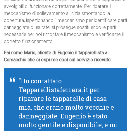
avvolgibili di funzionare correttamente. Per riparare il
meccanismo di sollevamento si inizia smontando la
copertura, ispezionando il meccanismo per identificare parti
danneggiate o usurate, si prosegue sostituendo le parti
necessarie per poi rimontare il meccanismo e verificarne il
corretto funzionamento.
Fai come Mario, cliente di Eugenio il tapparellista a
Comacchio che si esprime così sul servizio ricevuto:
“Ho contattato
Tapparellistaferrara.it per
riparare le tapparelle di casa
mia, che erano molto vecchie e
danneggiate. Eugenio è stato
molto gentile e disponibile, e mi