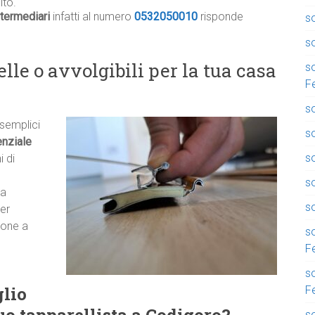
ito.
termediari
infatti al numero
0532050010
risponde
so
so
lle o avvolgibili per la tua casa
so
F
so
 semplici
so
nziale
so
i di
s
ma
so
er
zione a
so
F
so
glio
F
so