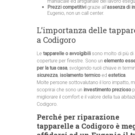
maniacale ed artigianale del lavoro esegu
Prezzi competitivi
grazie all’
assenza di in
Eugenio, non un call center.
L’importanza delle tappare
a Codigoro
Le
tapparelle o avvolgibili
sono molto di più di
coperture per finestre. Sono un
elemento esse
per la tua casa
, svolgendo ruoli chiave in termin
sicurezza
,
isolamento termico
ed
estetica
.
Molte persone sottovalutano il loro impatto, 
scoprirai che sono un
investimento prezioso
p
migliorare il comfort e il valore della tua abita
Codigoro.
Perché per riparazione
tapparelle a Codigoro è me