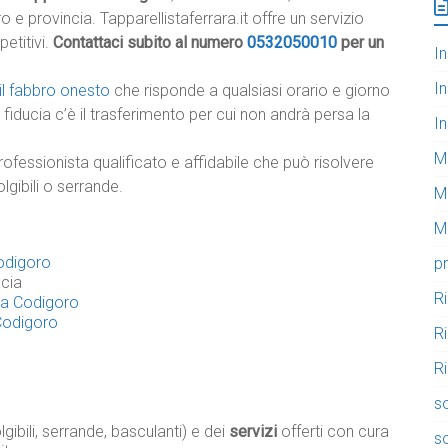
o e provincia. Tapparellistaferrara.it offre un servizio
petitivi.
Contattaci subito al numero
0532050010
per un
In
In
il fabbro onesto
che risponde a qualsiasi orario e giorno
fiducia c’è il trasferimento per cui non andrà persa la
In
M
rofessionista qualificato e affidabile che può risolvere
lgibili o serrande.
M
Mo
Codigoro
pr
cia
R
i a Codigoro
 Codigoro
R
Ri
so
gibili, serrande, basculanti) e dei
servizi
offerti con cura
so