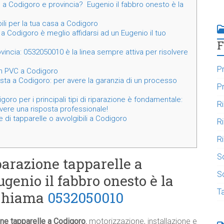
 a Codigoro e provincia? Eugenio il fabbro onesto è la
ili per la tua casa a Codigoro
a Codigoro è meglio affidarsi ad un Eugenio il tuo
F
vincia: 0532050010 è la linea sempre attiva per risolvere
Pr
 in PVC a Codigoro
ista a Codigoro: per avere la garanzia di un processo
Pr
oro per i principali tipi di riparazione è fondamentale:
R
ere una risposta professionale!
 di tapparelle o avvolgibili a Codigoro
R
Ri
S
parazione tapparelle a
So
genio il fabbro onesto è la
T
 Chiama
0532050010
one tapparelle a Codigoro
, motorizzazione, installazione e