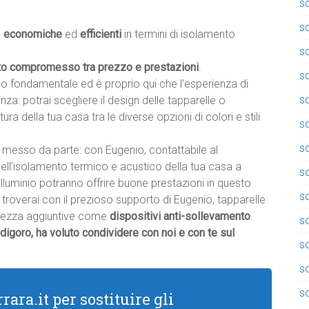
so
so
,
economiche
ed
efficienti
in termini di isolamento
so
to compromesso tra prezzo e prestazioni
.
so
io fondamentale ed è proprio qui che l’esperienza di
so
renza: potrai scegliere il design delle tapparelle o
ttura della tua casa tra le diverse opzioni di colori e stili
so
so
messo da parte: con Eugenio, contattabile al
dell’isolamento termico e acustico della tua casa a
s
alluminio potranno offrire buone prestazioni in questo
s
, troverai con il prezioso supporto di Eugenio, tapparelle
curezza aggiuntive come
dispositivi anti-sollevamento
.
so
odigoro, ha voluto condividere con noi e con te sul
so
s
so
rara.it per sostituire gli