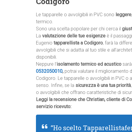
Codigoro
Le tapparelle o avvolgibili in PVC sono
leggere
termico.
Sono una scelta popolare per chi cerca il
gius
La
valutazione delle tue esigenze
è il passagg
Eugenio
tapparellista a Codigoro
, farà la diffe
avvolgibili che si adatta al tuo stile e all’archite
disponibili.
Neppure l’
isolamento termico ed acustico
sarà 
0532050010
,
potrai valutare il miglioramento 
Codigoro. Le tapparelle o avvolgibili in PVC o 
senso. Infine, se la
sicurezza è una tua priorità
o avvolgibili che offrano caratteristiche di si
Leggi la recensione che Christian, cliente di C
servizio ricevuto:
“Ho scelto Tapparellistafer