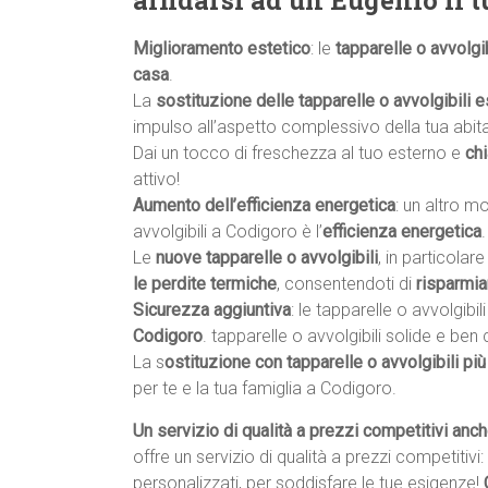
affidarsi ad un Eugenio il 
Miglioramento estetico
: le
tapparelle o avvolgib
casa
.
La
sostituzione delle tapparelle o avvolgibili e
impulso all’aspetto complessivo della tua abit
Dai un tocco di freschezza al tuo esterno e
ch
attivo!
Aumento dell’efficienza energetica
: un altro m
avvolgibili a Codigoro è l’
efficienza energetica
.
Le
nuove tapparelle o avvolgibili
, in particolar
le perdite termiche
, consentendoti di
risparmia
Sicurezza aggiuntiva
: le tapparelle o avvolgibi
Codigoro
. tapparelle o avvolgibili solide e b
La s
ostituzione con tapparelle o avvolgibili più
per te e la tua famiglia a Codigoro.
Un servizio di qualità a prezzi competitivi anc
offre un servizio di qualità a prezzi competitivi
personalizzati, per soddisfare le tue esigenze!