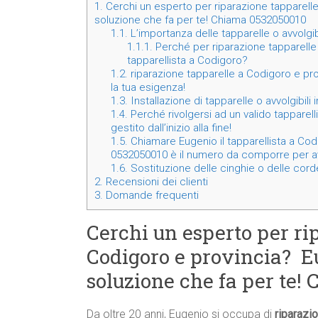
1.
Cerchi un esperto per riparazione tapparelle
soluzione che fa per te! Chiama 0532050010
1.1.
L’importanza delle tapparelle o avvolgib
1.1.1.
Perché per riparazione tapparelle 
tapparellista a Codigoro?
1.2.
riparazione tapparelle a Codigoro e pro
la tua esigenza!
1.3.
Installazione di tapparelle o avvolgibili
1.4.
Perché rivolgersi ad un valido tapparell
gestito dall’inizio alla fine!
1.5.
Chiamare Eugenio il tapparellista a Codig
0532050010 è il numero da comporre per av
1.6.
Sostituzione delle cinghie o delle corde
2.
Recensioni dei clienti
3.
Domande frequenti
Cerchi un esperto per ri
Codigoro e provincia? Eu
soluzione che fa per te!
Da oltre 20 anni, Eugenio si occupa di
riparazi