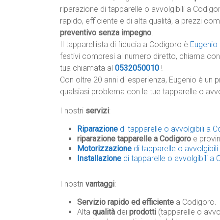
riparazione di tapparelle o avvolgibili a Codigor
rapido, efficiente e di alta qualità, a prezzi com
preventivo senza impegno
!
Il tapparellista di fiducia a Codigoro è
Eugenio 
festivi compresi al numero diretto, chiama con 
tua chiamata al
0532050010
!
Con oltre 20 anni di esperienza, Eugenio è un p
qualsiasi problema con le tue tapparelle o avvo
I nostri
servizi
:
Riparazione
di tapparelle o avvolgibili a 
riparazione tapparelle a Codigoro
e provin
Motorizzazione
di tapparelle o avvolgibil
Installazione
di tapparelle o avvolgibili a
I nostri
vantaggi
:
Servizio rapido ed efficiente
a Codigoro.
Alta
qualità
dei
prodotti
(tapparelle o avvol