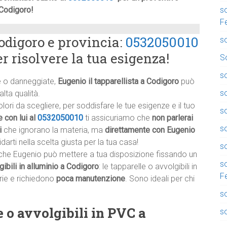
so
 Codigoro!
F
odigoro e provincia:
0532050010
so
r risolvere la tua esigenza!
So
so
te o danneggiate,
Eugenio il tapparellista a Codigoro
può
so
alta qualità.
ri da scegliere, per soddisfare le tue esigenze e il tuo
so
 con lui al
0532050010
ti assicuriamo che
non parlerai
s
i
che ignorano la materia, ma
direttamente con Eugenio
darti nella scelta giusta per la tua casa!
so
he Eugenio può mettere a tua disposizione fissando un
s
gibili in alluminio a Codigoro
: le tapparelle o avvolgibili in
F
rie e richiedono
poca manutenzione
. Sono ideali per chi
s
e o avvolgibili in PVC a
so