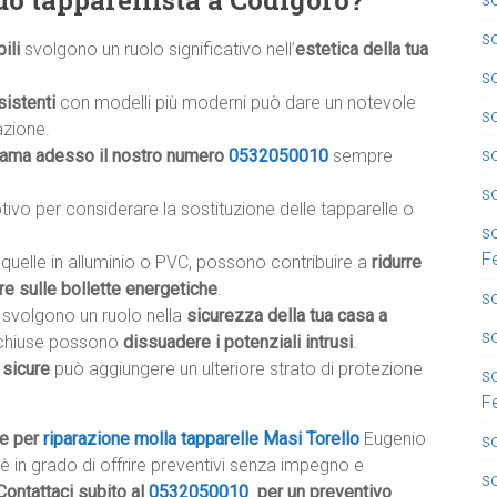
tuo tapparellista a Codigoro?
so
ili
svolgono un ruolo significativo nell’
estetica della tua
s
sistenti
con modelli più moderni può dare un notevole
s
azione.
so
iama adesso il nostro numero
0532050010
sempre
so
otivo per considerare la sostituzione delle tapparelle o
so
F
e quelle in alluminio o PVC, possono contribuire a
ridurre
re sulle bollette energetiche
.
so
li svolgono un ruolo nella
sicurezza della tua casa a
so
en chiuse possono
dissuadere i potenziali intrusi
.
 sicure
può aggiungere un ulteriore strato di protezione
so
F
he per
riparazione molla tapparelle Masi Torello
Eugenio
so
: è in grado di offrire preventivi senza impegno e
s
Contattaci subito al
0532050010
per un preventivo