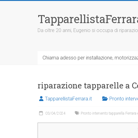
V
a
TapparellistaFerra
i
a
l
Da oltre 20 anni, Eugenio si occupa di riparazio
c
o
n
t
Chiama adesso per installazione, motorizzazi
e
n
u
t
riparazione tapparelle a 
o
TapparellistaFerrara.it
Pronto interv
03/04/2024
Pronto intervento tapparella Ferrara 