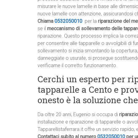
misurare le nuove lamelle in base alle dimension
nuove lamelle con attenzione, assicurandosi c
Chiama
0532050010
per la
riparazione del me
se il
meccanismo di sollevamento delle tapparel
riparazione. Questo processo implica la correz
per consentire alle tapparelle o avvolgibili di
sollevamento si inizia smontando la copertura,
danneggiate o usurate, si prosegue sostituend
verificarne il corretto funzionamento.
Cerchi un esperto per ri
tapparelle a Cento e pro
onesto è la soluzione ch
Da oltre 20 anni, Eugenio si occupa di
riparazi
installazione e riparazione di tapparelle o avvol
Tapparellistaferrara.it offre un servizio rapido, e
Contattaci subito al numero
0532050010
per u