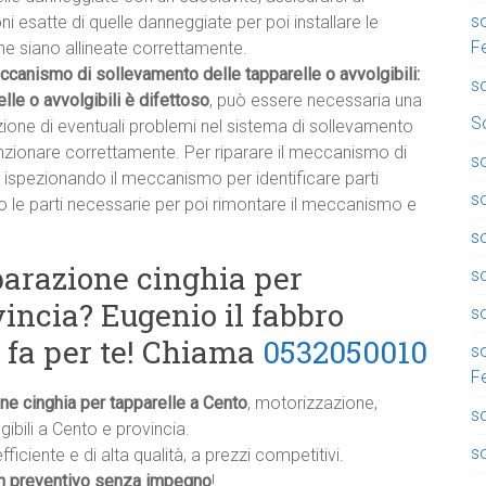
so
i esatte di quelle danneggiate per poi installare le
F
he siano allineate correttamente.
ccanismo di sollevamento delle tapparelle o avvolgibili:
so
le o avvolgibili è difettoso
, può essere necessaria una
So
ione di eventuali problemi nel sistema di sollevamento
 funzionare correttamente. Per riparare il meccanismo di
so
 ispezionando il meccanismo per identificare parti
so
o le parti necessarie per poi rimontare il meccanismo e
so
parazione cinghia per
s
vincia? Eugenio il fabbro
so
e fa per te! Chiama
0532050010
s
F
one cinghia per tapparelle a Cento
, motorizzazione,
s
gibili a Cento e provincia.
so
fficiente e di alta qualità, a prezzi competitivi.
n preventivo senza impegno
!