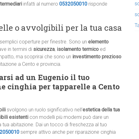
so
termediari
infatti al numero
0532050010
risponde
so
Ta
lle o avvolgibili per la tua casa
 semplici coperture per finestre. Sono un
elemento
ave in termini di
sicurezza
,
isolamento termico
ed
impatto, ma scoprirai che sono un
investimento prezioso
bitazione a Cento e provincia.
arsi ad un Eugenio il tuo
ne cinghia per tapparelle a Cento
ili
svolgono un ruolo significativo nell’
estetica della tua
bili esistenti
con modelli più moderni può dare un
 tua abitazione. Dai un tocco di freschezza al tuo
2050010
sempre attivo anche per riparazione cinghia