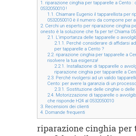
1.
riparazione cinghia per tapparelle a Cento : c
0532050010 !
1.1.
Chiamare Eugenio il tapparellista per r
0532050010 è il numero da comporre per av
2.
Cerchi un esperto per riparazione cinghia pe
onesto è la soluzione che fa per te! Chiama 0
2.1.
L’importanza delle tapparelle o avvolgibi
2.1.1.
Perché considerare di affidarsi ad 
per tapparelle a Cento ?
2.2.
riparazione cinghia per tapparelle a Ce
risolvere la tua esigenza!
2.2.1.
Installazione di tapparelle o avvol
riparazione cinghia per tapparelle a Cen
2.3.
Perché rivolgersi ad un valido tapparell
Cento: per avere la garanzia di un processo ge
2.3.1.
Sostituzione delle cinghie o delle 
2.4.
Motorizzazione di tapparelle o avvolgibil
che risponde H24 al 0532050010
3.
Recensioni dei clienti
4.
Domande frequenti
riparazione cinghia per 