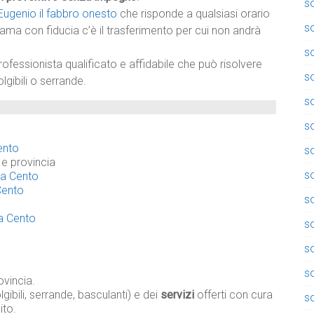
so
Eugenio il fabbro onesto
che risponde a qualsiasi orario
so
iama con fiducia c’è il trasferimento per cui non andrà
so
rofessionista qualificato e affidabile che può risolvere
so
lgibili o serrande.
so
so
Cento
so
e provincia
s
i a Cento
 Cento
s
 a Cento
so
so
s
vincia.
gibili, serrande, basculanti) e dei
servizi
offerti con cura
so
ito.