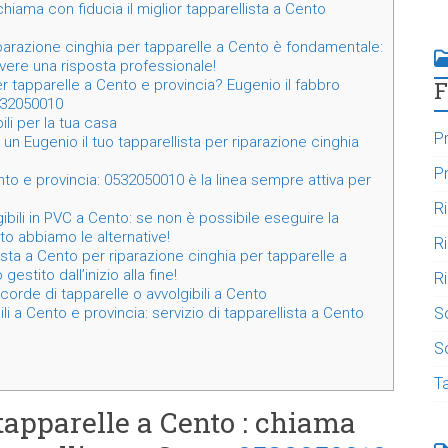
hiama con fiducia il miglior tapparellista a Cento
iparazione cinghia per tapparelle a Cento è fondamentale:
ere una risposta professionale!
F
r tapparelle a Cento e provincia? Eugenio il fabbro
532050010
li per la tua casa
Pr
un Eugenio il tuo tapparellista per riparazione cinghia
Pr
nto e provincia: 0532050010 è la linea sempre attiva per
R
gibili in PVC a Cento: se non è possibile eseguire la
to abbiamo le alternative!
R
ista a Cento per riparazione cinghia per tapparelle a
stito dall’inizio alla fine!
Ri
corde di tapparelle o avvolgibili a Cento
S
i a Cento e provincia: servizio di tapparellista a Cento
So
T
tapparelle a Cento : chiama