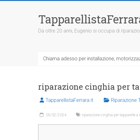
V
a
TapparellistaFerra
i
a
l
Da oltre 20 anni, Eugenio si occupa di riparazio
c
o
n
t
Chiama adesso per installazione, motorizzazi
e
n
u
t
riparazione cinghia per ta
o
TapparellistaFerrara.it
Riparazione 
05/02/2024
riparazione cinghia per tapparelle a