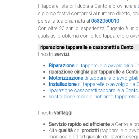
Il tapparellista di fiducia a Cento e provincia è
e giorno festivi compresi al numero diretto, ch
persa la tua chiamata al
0532050010
!
Con oltre 20 anni di esperienza, Eugenio è un p
qualsiasi problema con le tue tapparelle o avvo
riparazione tapparelle e cassonetti a Cento
I nostri
servizi
:
Riparazione
di tapparelle o avvolgibili a 
riparazione cinghia per tapparelle a Cento
Motorizzazione
di tapparelle o avvolgibil
Installazione
di tapparelle o avvolgibili a
riparazione cassonetti tapparelle a Cento
sostituzione molle di richiamo tapparelle
I nostri
vantaggi
:
Servizio rapido ed efficiente
a Cento e pro
Alta
qualità
dei
prodotti
(tapparelle o avvol
maniacale ed artigianale del lavoro esegu