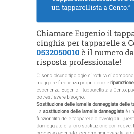
un tapparellista a Cento.”
Chiamare Eugenio il tappa
cinghia per tapparelle a 
0532050010
è il numero d
risposta professionale!
Ci sono alcune tipologie di rottura di component
maggiore frequenza proprio come
riparazione
esperienza, Eugenio il tapparellista a Cento, può
potresti avere bisogno.
Sostituzione delle lamelle danneggiate delle t
La
sostituzione delle lamelle danneggiate
è un
funzionalità delle tapparelle o avvolgibili. Que
danneggiate e la loro sostituzione con nuove. 
processo accurato: occorre rimuovere le lamel