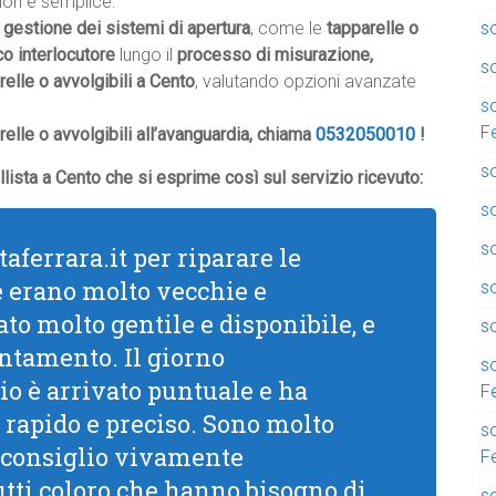
 non è semplice.
so
 gestione dei sistemi di apertura
, come le
tapparelle o
co interlocutore
lungo il
processo di misurazione,
so
elle o avvolgibili a Cento
, valutando opzioni avanzate
so
F
elle o avvolgibili all’avanguardia, chiama
0532050010
!
so
llista a Cento che si esprime così sul servizio ricevuto:
so
so
aferrara.it per riparare le
e erano molto vecchie e
s
to molto gentile e disponibile, e
so
ntamento. Il giorno
so
o è arrivato puntuale e ha
F
 rapido e preciso. Sono molto
so
 e consiglio vivamente
F
tutti coloro che hanno bisogno di
so