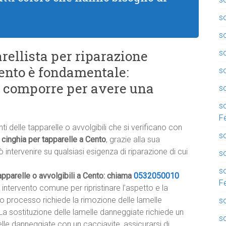
so
s
rellista per riparazione
s
Cento è fondamentale:
so
a comporre per avere una
so
so
F
i delle tapparelle o avvolgibili che si verificano con
so
 cinghia per tapparelle a Cento
, grazie alla sua
 intervenire su qualsiasi esigenza di riparazione di cui
so
so
apparelle o avvolgibili a Cento: chiama
0532050010
F
 intervento comune per ripristinare l’aspetto e la
sto processo richiede la rimozione delle lamelle
so
La sostituzione delle lamelle danneggiate richiede un
s
le danneggiate con un cacciavite, assicurarsi di