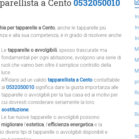
pparellista a Cento
0532050010
In
In
hia per tapparelle a Cento
, anche le tapparelle più
nza e alla sua competenza, è in grado di risolvere anche
In
M
Le
tapparelle o avvolgibili
, spesso trascurate ma
fondamentali per ogni abitazione, svolgono una serie di
M
ruoli che vanno ben oltre il semplice controllo della
Mo
luce.
Affidarsi ad un valido
tapparellista a Cento
contattabile
pr
al
0532050010
significa dare la giusta importanza alle
R
tapparelle o avvolgibili per la tua casa ed ai motivi per
cui dovresti considerare seriamente la loro
R
sostituzione
.
Ri
Le tue nuove tapparelle o avvolgibili possono
migliorare
l’
estetica
, l’
efficienza energetica
e la
so
diversi tipi di tapparelle o avvolgibili disponibili e
so