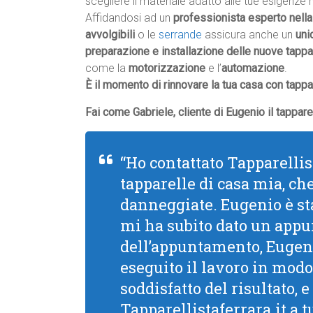
scegliere il materiale adatto alle tue esigenze
Affidandosi ad un
professionista esperto nella
avvolgibili
o le
serrande
assicura anche un
uni
preparazione e installazione delle nuove tappar
come la
motorizzazione
e l’
automazione
.
È il momento di rinnovare la tua casa con tappar
Fai come Gabriele, cliente di Eugenio il tappare
“Ho contattato Tapparellist
tapparelle di casa mia, ch
danneggiate. Eugenio è sta
mi ha subito dato un appu
dell’appuntamento, Eugeni
eseguito il lavoro in modo
soddisfatto del risultato,
Tapparellistaferrara.it a 