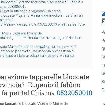
e bloccate Vigarano Mainarda e provincia? Eugenio il
hiama 0532050010
ili per la tua casa a Vigarano Mainarda
 bloccate Vigarano Mainarda è meglio affidarsi ad un
F
Mainarda?
no Mainarda e provincia: 0532050010 è la linea sempre
Pr
i in PVC a Vigarano Mainarda
ista a Vigarano Mainarda: per avere la garanzia di un
Pr
ano Mainarda per i principali tipi di riparazione è
R
omporre per avere una risposta professionale!
 di tapparelle o avvolgibili a Vigarano Mainarda
R
Ri
S
parazione tapparelle bloccate
So
vincia? Eugenio il fabbro
T
e fa per te! Chiama
0532050010
one tapparelle bloccate Vigarano Mainarda
,