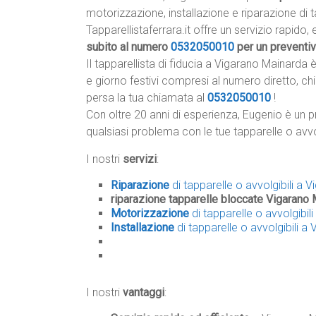
motorizzazione, installazione e riparazione di 
Tapparellistaferrara.it offre un servizio rapido, 
subito al numero
0532050010
per un preventi
Il tapparellista di fiducia a Vigarano Mainarda 
e giorno festivi compresi al numero diretto, ch
persa la tua chiamata al
0532050010
!
Con oltre 20 anni di esperienza, Eugenio è un p
qualsiasi problema con le tue tapparelle o avvo
I nostri
servizi
:
Riparazione
di tapparelle o avvolgibili a 
riparazione tapparelle bloccate Vigarano
Motorizzazione
di tapparelle o avvolgibil
Installazione
di tapparelle o avvolgibili a
I nostri
vantaggi
: