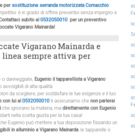
he per
sostituzione serranda motorizzata Comacchio
so
mpetitivi: è in grado di offrire preventivi senza impegno e
F
Contattaci subito al
0532050010
per un preventivo
so
loccate Vigarano Mainarda!
So
occate Vigarano Mainarda e
so
a linea sempre attiva per
so
so
s
te o danneggiate,
Eugenio il tapparellista a Vigarano
avvolgibili di alta qualità.
so
ri da scegliere, per soddisfare le tue esigenze e il tuo
s
 con lui al
0532050010
ti assicuriamo che
non parlerai
F
i
che ignorano la materia, ma
direttamente con Eugenio
s
darti nella scelta giusta per la tua casa!
he Eugenio può mettere a tua disposizione fissando un
so
gibili in alluminio a Vigarano Mainarda
: le tapparelle o