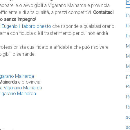
tapparelle o avvolgibili a Vigarano Mainarda e provincia.
efficiente e di alta qualità, a prezzi competitivi.
Contattaci
In
vo senza impegno
!
In
è
Eugenio il fabbro onesto
che risponde a qualsiasi orario
iama con fiducia c’è il trasferimento per cui non andrà
In
M
rofessionista qualificato e affidabile che può risolvere
lgibili o serrande.
M
Mo
Vigarano Mainarda
pr
 Mainarda
e provincia
R
i a Vigarano Mainarda
 Vigarano Mainarda
R
Ri
so
so