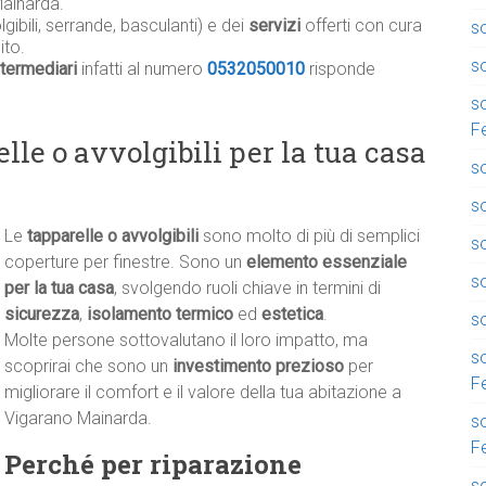
ainarda.
gibili, serrande, basculanti) e dei
servizi
offerti con cura
so
ito.
so
termediari
infatti al numero
0532050010
risponde
so
F
lle o avvolgibili per la tua casa
so
so
Le
tapparelle o avvolgibili
sono molto di più di semplici
so
coperture per finestre. Sono un
elemento essenziale
s
per la tua casa
, svolgendo ruoli chiave in termini di
sicurezza
,
isolamento termico
ed
estetica
.
so
Molte persone sottovalutano il loro impatto, ma
so
scoprirai che sono un
investimento prezioso
per
F
migliorare il comfort e il valore della tua abitazione a
Vigarano Mainarda.
so
F
Perché per riparazione
so