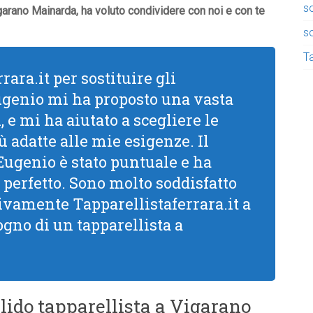
so
garano Mainarda, ha voluto condividere con noi e con te
so
Ta
rara.it per sostituire gli
Eugenio mi ha proposto una vasta
 e mi ha aiutato a scegliere le
ù adatte alle mie esigenze. Il
 Eugenio è stato puntuale e ha
 perfetto. Sono molto soddisfatto
 vivamente Tapparellistaferrara.it a
ogno di un tapparellista a
lido tapparellista a Vigarano