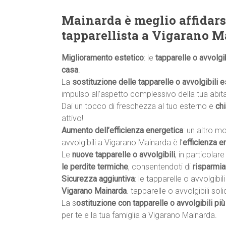
Mainarda è meglio affidars
tapparellista a Vigarano 
Miglioramento estetico
: le
tapparelle o avvolgib
casa
.
La
sostituzione delle tapparelle o avvolgibili e
impulso all’aspetto complessivo della tua abit
Dai un tocco di freschezza al tuo esterno e
ch
attivo!
Aumento dell’efficienza energetica
: un altro m
avvolgibili a Vigarano Mainarda è l’
efficienza e
Le
nuove tapparelle o avvolgibili
, in particolar
le perdite termiche
, consentendoti di
risparmia
Sicurezza aggiuntiva
: le tapparelle o avvolgibi
Vigarano Mainarda
. tapparelle o avvolgibili s
La s
ostituzione con tapparelle o avvolgibili più
per te e la tua famiglia a Vigarano Mainarda.