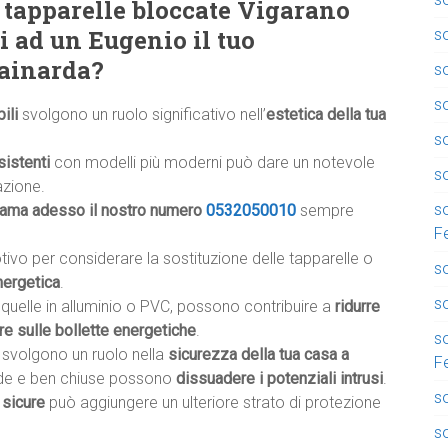
tapparelle bloccate Vigarano
i ad un Eugenio il tuo
so
Mainarda?
s
s
ili
svolgono un ruolo significativo nell’
estetica della tua
so
sistenti
con modelli più moderni può dare un notevole
so
azione.
so
iama adesso il nostro numero
0532050010
sempre
F
otivo per considerare la sostituzione delle tapparelle o
so
nergetica
.
so
e quelle in alluminio o PVC, possono contribuire a
ridurre
re sulle bollette energetiche
.
so
li svolgono un ruolo nella
sicurezza della tua casa a
F
olide e ben chiuse possono
dissuadere i potenziali intrusi
.
so
 sicure
può aggiungere un ulteriore strato di protezione
s