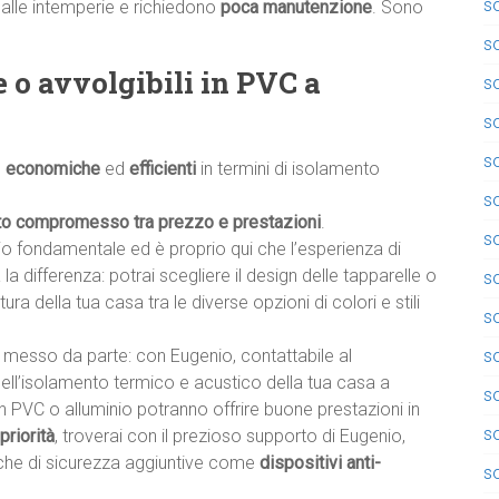
so
alle intemperie e richiedono
poca manutenzione
. Sono
so
e o avvolgibili in PVC a
so
so
so
,
economiche
ed
efficienti
in termini di isolamento
so
to compromesso tra prezzo e prestazioni
.
so
io fondamentale ed è proprio qui che l’esperienza di
à la differenza: potrai scegliere il design delle tapparelle o
s
ttura della tua casa tra le diverse opzioni di colori e stili
s
so
messo da parte: con Eugenio, contattabile al
dell’isolamento termico e acustico della tua casa a
so
in PVC o alluminio potranno offrire buone prestazioni in
s
priorità
, troverai con il prezioso supporto di Eugenio,
tiche di sicurezza aggiuntive come
dispositivi anti-
so