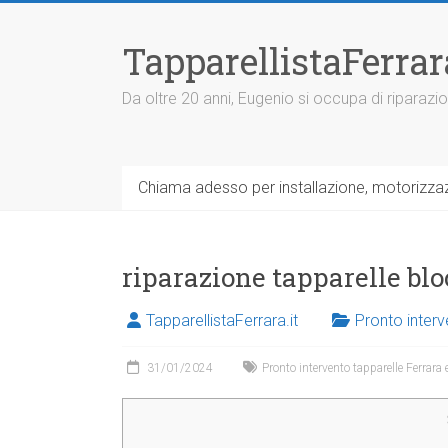
V
a
TapparellistaFerra
i
a
l
Da oltre 20 anni, Eugenio si occupa di riparazio
c
o
n
t
Chiama adesso per installazione, motorizzazi
e
n
u
t
riparazione tapparelle b
o
TapparellistaFerrara.it
Pronto interv
31/01/2024
Pronto intervento tapparelle Ferrara 