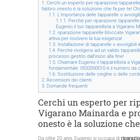
1.
Cerchi un esperto per riparazione tapparell
fabbro onesto è la soluzione che fa per te! C
1.1.
L’importanza delle tapparelle o avvolgib
1.1.1.
Perché per riparazione tapparelle
Eugenio il tuo tapparellista a Vigarano 
1.2.
riparazione tapparelle bloccate Vigara
attiva per risolvere la tua esigenza!
1.3.
Installazione di tapparelle o avvolgibil
1.4.
Perché rivolgersi ad un valido tapparell
processo gestito dall’inizio alla fine!
1.5.
Chiamare Eugenio il tapparellista a Vigar
fondamentale: 0532050010 è il numero da c
1.6.
Sostituzione delle cinghie o delle corde
2.
Recensioni dei clienti
3.
Domande frequenti
Cerchi un esperto per ri
Vigarano Mainarda e pro
onesto è la soluzione ch
Da oltre 20 anni, Eugenio si occupa di
riparazi