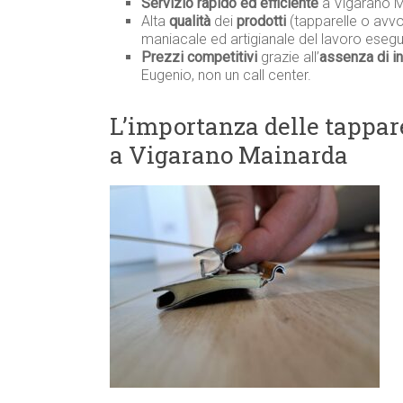
Servizio rapido ed efficiente
a Vigarano M
Alta
qualità
dei
prodotti
(tapparelle o avvol
maniacale ed artigianale del lavoro esegu
Prezzi competitivi
grazie all’
assenza di in
Eugenio, non un call center.
L’importanza delle tappare
a Vigarano Mainarda