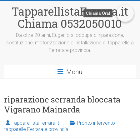
V
TapparellistaFerrara.it
a
Chiama Ora!
i
Chiama 0532050010
a
l
c
Da oltre 20 anni, Eugenio si occupa di riparazione,
o
sostituzione, motorizzazione e installazione di tapparelle a
n
Ferrara e provincia.
t
e
n
Menu
u
t
o
riparazione serranda bloccata
Vigarano Mainarda
TapparellistaFerrara.it
Pronto intervento
tapparelle Ferrara e provincia