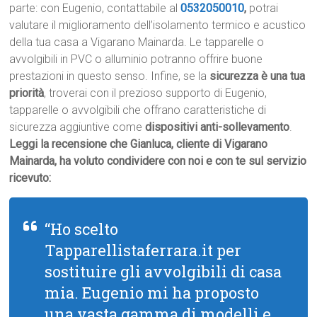
parte: con Eugenio, contattabile al
0532050010
,
potrai
valutare il miglioramento dell’isolamento termico e acustico
della tua casa a Vigarano Mainarda. Le tapparelle o
avvolgibili in PVC o alluminio potranno offrire buone
prestazioni in questo senso. Infine, se la
sicurezza è una tua
priorità
, troverai con il prezioso supporto di Eugenio,
tapparelle o avvolgibili che offrano caratteristiche di
sicurezza aggiuntive come
dispositivi anti-sollevamento
.
Leggi la recensione che Gianluca, cliente di Vigarano
Mainarda, ha voluto condividere con noi e con te sul servizio
ricevuto:
“Ho scelto
Tapparellistaferrara.it per
sostituire gli avvolgibili di casa
mia. Eugenio mi ha proposto
una vasta gamma di modelli e