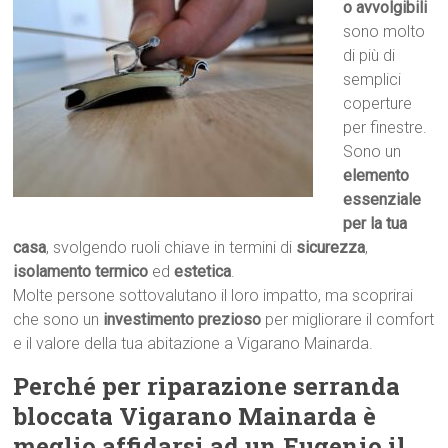
o avvolgibili
sono molto
di più di
semplici
coperture
per finestre.
Sono un
elemento
essenziale
per la tua
casa
, svolgendo ruoli chiave in termini di
sicurezza
,
isolamento termico
ed
estetica
.
Molte persone sottovalutano il loro impatto, ma scoprirai
che sono un
investimento prezioso
per migliorare il comfort
e il valore della tua abitazione a Vigarano Mainarda.
Perché per riparazione serranda
bloccata Vigarano Mainarda è
meglio affidarsi ad un Eugenio il