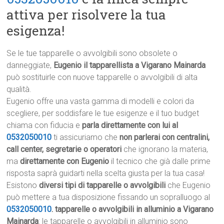
attiva per risolvere la tua
esigenza!
Se le tue tapparelle o avvolgibili sono obsolete o
danneggiate,
Eugenio il tapparellista a Vigarano Mainarda
può sostituirle con nuove tapparelle o avvolgibili di alta
qualità.
Eugenio offre una vasta gamma di modelli e colori da
scegliere, per soddisfare le tue esigenze e il tuo budget
chiama con fiducia e
parla direttamente con lui al
0532050010
ti assicuriamo che
non parlerai con centralini,
call center, segretarie o operatori
che ignorano la materia,
ma
direttamente con Eugenio
il tecnico che già dalle prime
risposta saprà guidarti nella scelta giusta per la tua casa!
Esistono
diversi tipi di tapparelle o avvolgibili
che Eugenio
può mettere a tua disposizione fissando un sopralluogo al
0532050010
.
tapparelle o avvolgibili in alluminio a Vigarano
Mainarda
: le tapparelle o avvolgibili in alluminio sono