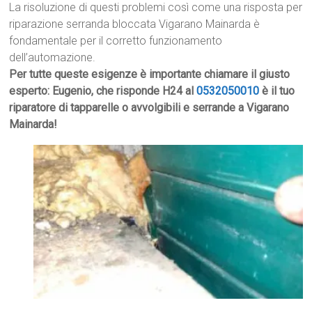
La risoluzione di questi problemi così come una risposta per
riparazione serranda bloccata Vigarano Mainarda è
fondamentale per il corretto funzionamento
dell’automazione.
Per tutte queste esigenze è importante chiamare il giusto
esperto: Eugenio, che risponde H24 al
0532050010
è il tuo
riparatore di tapparelle o avvolgibili e serrande a Vigarano
Mainarda!