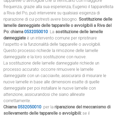
tapparelle o avvolgibili che si verificano con maggiore
frequenza, grazie alla sua esperienza, Eugenio il tapparellista
a Riva del Po, può intervenire su qualsiasi esigenza di
riparazione di cui potresti avere bisogno.
Sostituzione delle
lamelle danneggiate delle tapparelle o avvolgibili a Riva del
Po: chiama
0532050010
La
sostituzione delle lamelle
danneggiate
è un intervento comune per ripristinare
l’aspetto e la funzionalità delle tapparelle o avvolgibili.
Questo processo richiede la rimozione delle lamelle
danneggiate e la loro sostituzione con nuove.
La sostituzione delle lamelle danneggiate richiede un
processo accurato: occorre rimuovere le lamelle
danneggiate con un cacciavite, assicurarsi di misurare le
nuove lamelle in base alle dimensioni esatte di quelle
danneggiate per poi installare le nuove lamelle con
attenzione, assicurandosi che siano allineate
correttamente.
Chiama
0532050010
per la
riparazione del meccanismo di
sollevamento delle tapparelle o avvolgibili:
se il