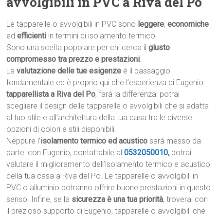
avvolgibili in PVC a Riva del Po
Le tapparelle o avvolgibili in PVC sono
leggere
,
economiche
ed
efficienti
in termini di isolamento termico.
Sono una scelta popolare per chi cerca il
giusto
compromesso tra prezzo e prestazioni
.
La
valutazione delle tue esigenze
è il passaggio
fondamentale ed è proprio qui che l’esperienza di Eugenio
tapparellista a Riva del Po
, farà la differenza: potrai
scegliere il design delle tapparelle o avvolgibili che si adatta
al tuo stile e all’architettura della tua casa tra le diverse
opzioni di colori e stili disponibili.
Neppure l’
isolamento termico ed acustico
sarà messo da
parte: con Eugenio, contattabile al
0532050010
,
potrai
valutare il miglioramento dell’isolamento termico e acustico
della tua casa a Riva del Po. Le tapparelle o avvolgibili in
PVC o alluminio potranno offrire buone prestazioni in questo
senso. Infine, se la
sicurezza è una tua priorità
, troverai con
il prezioso supporto di Eugenio, tapparelle o avvolgibili che