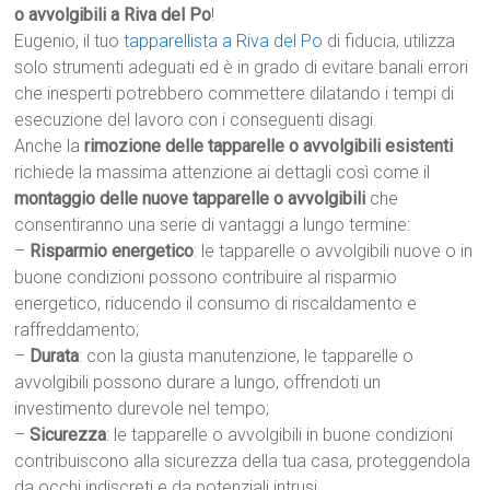
o avvolgibili a Riva del Po
!
Eugenio, il tuo
tapparellista a Riva del Po
di fiducia, utilizza
solo strumenti adeguati ed è in grado di evitare banali errori
che inesperti potrebbero commettere dilatando i tempi di
esecuzione del lavoro con i conseguenti disagi.
Anche la
rimozione delle tapparelle o avvolgibili esistenti
richiede la massima attenzione ai dettagli così come il
montaggio delle nuove tapparelle o avvolgibili
che
consentiranno una serie di vantaggi a lungo termine:
–
Risparmio energetico
: le tapparelle o avvolgibili nuove o in
buone condizioni possono contribuire al risparmio
energetico, riducendo il consumo di riscaldamento e
raffreddamento;
–
Durata
: con la giusta manutenzione, le tapparelle o
avvolgibili possono durare a lungo, offrendoti un
investimento durevole nel tempo;
–
Sicurezza
: le tapparelle o avvolgibili in buone condizioni
contribuiscono alla sicurezza della tua casa, proteggendola
da occhi indiscreti e da potenziali intrusi.