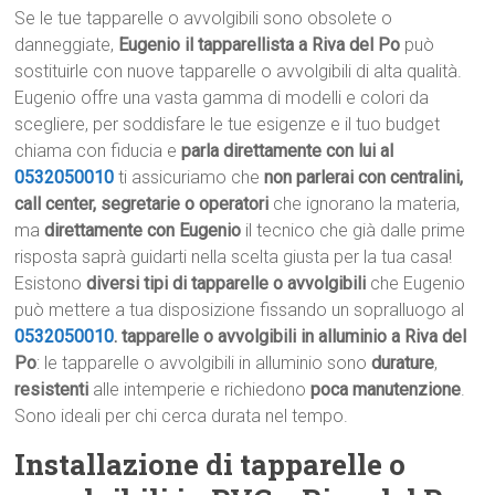
Se le tue tapparelle o avvolgibili sono obsolete o
danneggiate,
Eugenio il tapparellista a Riva del Po
può
sostituirle con nuove tapparelle o avvolgibili di alta qualità.
Eugenio offre una vasta gamma di modelli e colori da
scegliere, per soddisfare le tue esigenze e il tuo budget
chiama con fiducia e
parla direttamente con lui al
0532050010
ti assicuriamo che
non parlerai con centralini,
call center, segretarie o operatori
che ignorano la materia,
ma
direttamente con Eugenio
il tecnico che già dalle prime
risposta saprà guidarti nella scelta giusta per la tua casa!
Esistono
diversi tipi di tapparelle o avvolgibili
che Eugenio
può mettere a tua disposizione fissando un sopralluogo al
0532050010
.
tapparelle o avvolgibili in alluminio a Riva del
Po
: le tapparelle o avvolgibili in alluminio sono
durature
,
resistenti
alle intemperie e richiedono
poca manutenzione
.
Sono ideali per chi cerca durata nel tempo.
Installazione di tapparelle o