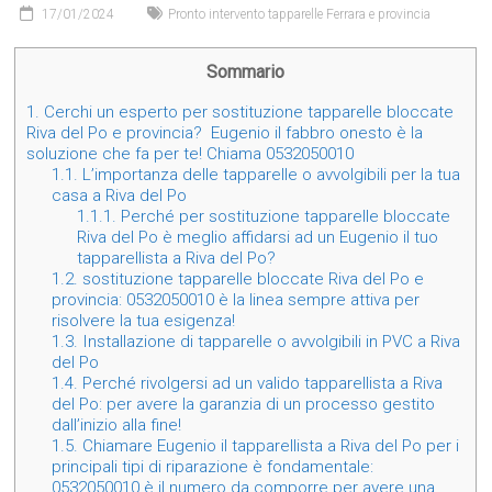
17/01/2024
Pronto intervento tapparelle Ferrara e provincia
Sommario
1.
Cerchi un esperto per sostituzione tapparelle bloccate
Riva del Po e provincia? Eugenio il fabbro onesto è la
soluzione che fa per te! Chiama 0532050010
1.1.
L’importanza delle tapparelle o avvolgibili per la tua
casa a Riva del Po
1.1.1.
Perché per sostituzione tapparelle bloccate
Riva del Po è meglio affidarsi ad un Eugenio il tuo
tapparellista a Riva del Po?
1.2.
sostituzione tapparelle bloccate Riva del Po e
provincia: 0532050010 è la linea sempre attiva per
risolvere la tua esigenza!
1.3.
Installazione di tapparelle o avvolgibili in PVC a Riva
del Po
1.4.
Perché rivolgersi ad un valido tapparellista a Riva
del Po: per avere la garanzia di un processo gestito
dall’inizio alla fine!
1.5.
Chiamare Eugenio il tapparellista a Riva del Po per i
principali tipi di riparazione è fondamentale:
0532050010 è il numero da comporre per avere una