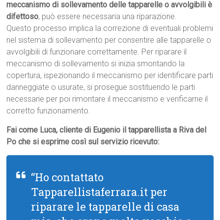
meccanismo di sollevamento delle tapparelle o avvolgibili è
difettoso
, può essere necessaria una riparazione.
Questo processo implica la correzione di eventuali problemi
nel sistema di sollevamento per consentire alle tapparelle o
avvolgibili di funzionare correttamente. Per riparare il
meccanismo di sollevamento si inizia smontando la
copertura, ispezionando il meccanismo per identificare parti
danneggiate o usurate, si prosegue sostituendo le parti
necessarie per poi rimontare il meccanismo e verificarne il
corretto funzionamento.
Fai come Luca, cliente di Eugenio il tapparellista a Riva del
Po che si esprime così sul servizio ricevuto:
“Ho contattato
Tapparellistaferrara.it per
riparare le tapparelle di casa