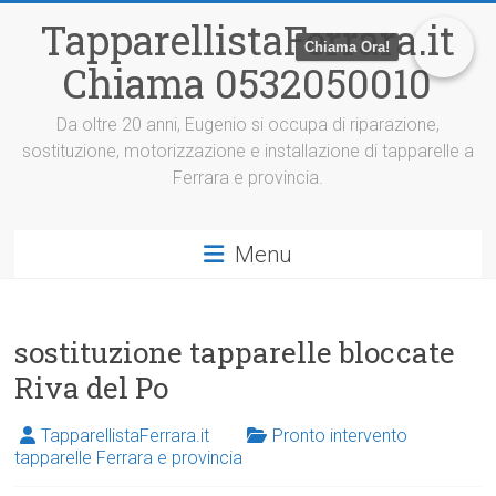
V
TapparellistaFerrara.it
a
Chiama Ora!
i
Chiama 0532050010
a
l
c
Da oltre 20 anni, Eugenio si occupa di riparazione,
o
sostituzione, motorizzazione e installazione di tapparelle a
n
Ferrara e provincia.
t
e
n
Menu
u
t
o
sostituzione tapparelle bloccate
Riva del Po
TapparellistaFerrara.it
Pronto intervento
tapparelle Ferrara e provincia