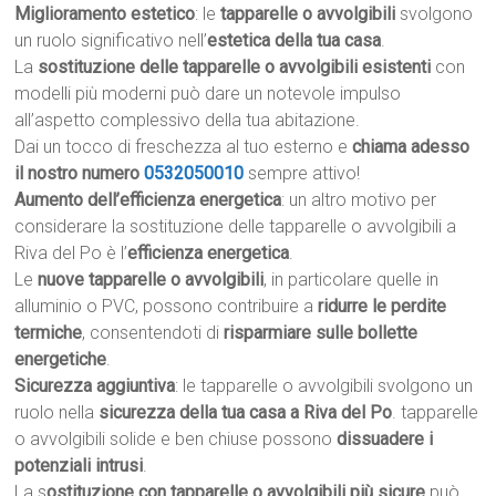
Miglioramento estetico
: le
tapparelle o avvolgibili
svolgono
un ruolo significativo nell’
estetica della tua casa
.
La
sostituzione delle tapparelle o avvolgibili esistenti
con
modelli più moderni può dare un notevole impulso
all’aspetto complessivo della tua abitazione.
Dai un tocco di freschezza al tuo esterno e
chiama adesso
il nostro numero
0532050010
sempre attivo!
Aumento dell’efficienza energetica
: un altro motivo per
considerare la sostituzione delle tapparelle o avvolgibili a
Riva del Po è l’
efficienza energetica
.
Le
nuove tapparelle o avvolgibili
, in particolare quelle in
alluminio o PVC, possono contribuire a
ridurre le perdite
termiche
, consentendoti di
risparmiare sulle bollette
energetiche
.
Sicurezza aggiuntiva
: le tapparelle o avvolgibili svolgono un
ruolo nella
sicurezza della tua casa a Riva del Po
. tapparelle
o avvolgibili solide e ben chiuse possono
dissuadere i
potenziali intrusi
.
La s
ostituzione con tapparelle o avvolgibili più sicure
può