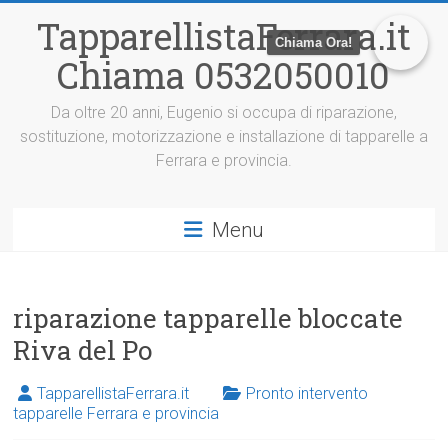
V
TapparellistaFerrara.it
a
Chiama Ora!
i
Chiama 0532050010
a
l
c
Da oltre 20 anni, Eugenio si occupa di riparazione,
o
sostituzione, motorizzazione e installazione di tapparelle a
n
Ferrara e provincia.
t
e
n
Menu
u
t
o
riparazione tapparelle bloccate
Riva del Po
TapparellistaFerrara.it
Pronto intervento
tapparelle Ferrara e provincia