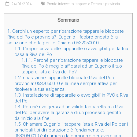
24/01/2024
Pronto intervento tapparelle Ferrara e provincia
Sommario
1.
Cerchi un esperto per riparazione tapparelle bloccate
Riva del Po e provincia? Eugenio il fabbro onesto è la
soluzione che fa per te! Chiama 0532050010
1.1.
L’importanza delle tapparelle o avvolgibili per la tua
casa a Riva del Po
1.1.1.
Perché per riparazione tapparelle bloccate
Riva del Po è meglio affidarsi ad un Eugenio il tuo
tapparellista a Riva del Po?
1.2.
riparazione tapparelle bloccate Riva del Po e
provincia: 0532050010 è la linea sempre attiva per
risolvere la tua esigenza!
1.3.
Installazione di tapparelle o avvolgibili in PVC a Riva
del Po
1.4.
Perché rivolgersi ad un valido tapparellista a Riva
del Po: per avere la garanzia di un processo gestito
dall’inizio alla fine!
1.5.
Chiamare Eugenio il tapparellista a Riva del Po per i
principali tipi di riparazione è fondamentale:
0532050010 è il numero da comporre per avere una