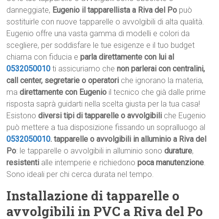
danneggiate,
Eugenio il tapparellista a Riva del Po
può
sostituirle con nuove tapparelle o avvolgibili di alta qualità.
Eugenio offre una vasta gamma di modelli e colori da
scegliere, per soddisfare le tue esigenze e il tuo budget
chiama con fiducia e
parla direttamente con lui al
0532050010
ti assicuriamo che
non parlerai con centralini,
call center, segretarie o operatori
che ignorano la materia,
ma
direttamente con Eugenio
il tecnico che già dalle prime
risposta saprà guidarti nella scelta giusta per la tua casa!
Esistono
diversi tipi di tapparelle o avvolgibili
che Eugenio
può mettere a tua disposizione fissando un sopralluogo al
0532050010
.
tapparelle o avvolgibili in alluminio a Riva del
Po
: le tapparelle o avvolgibili in alluminio sono
durature
,
resistenti
alle intemperie e richiedono
poca manutenzione
.
Sono ideali per chi cerca durata nel tempo.
Installazione di tapparelle o
avvolgibili in PVC a Riva del Po