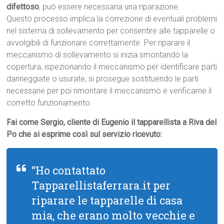
difettoso
, può essere necessaria una riparazione.
Questo processo implica la correzione di eventuali problemi
nel sistema di sollevamento per consentire alle tapparelle o
avvolgibili di funzionare correttamente. Per riparare il
meccanismo di sollevamento si inizia smontando la
copertura, ispezionando il meccanismo per identificare parti
danneggiate o usurate, si prosegue sostituendo le parti
necessarie per poi rimontare il meccanismo e verificarne il
corretto funzionamento.
Fai come Sergio, cliente di Eugenio il tapparellista a Riva del
Po che si esprime così sul servizio ricevuto:
“Ho contattato
Tapparellistaferrara.it per
riparare le tapparelle di casa
mia, che erano molto vecchie e