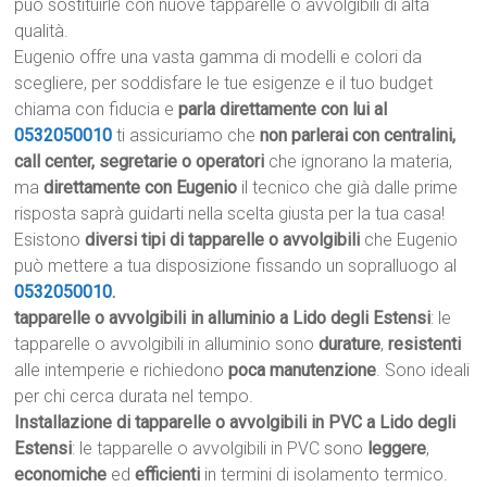
può sostituirle con nuove tapparelle o avvolgibili di alta
qualità.
Eugenio offre una vasta gamma di modelli e colori da
scegliere, per soddisfare le tue esigenze e il tuo budget
chiama con fiducia e
parla direttamente con lui al
0532050010
ti assicuriamo che
non parlerai con centralini,
call center, segretarie o operatori
che ignorano la materia,
ma
direttamente con Eugenio
il tecnico che già dalle prime
risposta saprà guidarti nella scelta giusta per la tua casa!
Esistono
diversi tipi di tapparelle o avvolgibili
che Eugenio
può mettere a tua disposizione fissando un sopralluogo al
0532050010
.
tapparelle o avvolgibili in alluminio a Lido degli Estensi
: le
tapparelle o avvolgibili in alluminio sono
durature
,
resistenti
alle intemperie e richiedono
poca manutenzione
. Sono ideali
per chi cerca durata nel tempo.
Installazione di tapparelle o avvolgibili in PVC a Lido degli
Estensi
: le tapparelle o avvolgibili in PVC sono
leggere
,
economiche
ed
efficienti
in termini di isolamento termico.