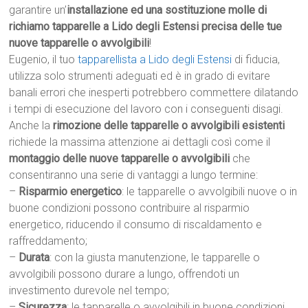
garantire un’
installazione ed una sostituzione molle di
richiamo tapparelle a Lido degli Estensi precisa delle tue
nuove tapparelle o avvolgibili
!
Eugenio, il tuo
tapparellista a Lido degli Estensi
di fiducia,
utilizza solo strumenti adeguati ed è in grado di evitare
banali errori che inesperti potrebbero commettere dilatando
i tempi di esecuzione del lavoro con i conseguenti disagi.
Anche la
rimozione delle tapparelle o avvolgibili esistenti
richiede la massima attenzione ai dettagli così come il
montaggio delle nuove tapparelle o avvolgibili
che
consentiranno una serie di vantaggi a lungo termine:
–
Risparmio energetico
: le tapparelle o avvolgibili nuove o in
buone condizioni possono contribuire al risparmio
energetico, riducendo il consumo di riscaldamento e
raffreddamento;
–
Durata
: con la giusta manutenzione, le tapparelle o
avvolgibili possono durare a lungo, offrendoti un
investimento durevole nel tempo;
–
Sicurezza
: le tapparelle o avvolgibili in buone condizioni