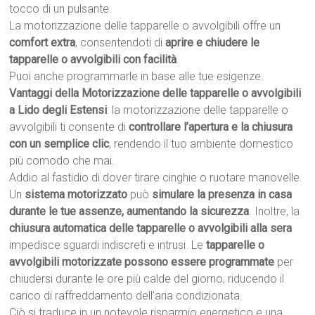
tocco di un pulsante.
La motorizzazione delle tapparelle o avvolgibili offre un
comfort extra
, consentendoti di
aprire e chiudere le
tapparelle o avvolgibili con facilità
.
Puoi anche programmarle in base alle tue esigenze.
Vantaggi della Motorizzazione delle tapparelle o avvolgibili
a Lido degli Estensi
: la motorizzazione delle tapparelle o
avvolgibili ti consente di
controllare l’apertura e la chiusura
con un semplice clic
, rendendo il tuo ambiente domestico
più comodo che mai.
Addio al fastidio di dover tirare cinghie o ruotare manovelle.
Un
sistema motorizzato
può
simulare la presenza in casa
durante le tue assenze, aumentando la sicurezza
. Inoltre, la
chiusura automatica delle tapparelle o avvolgibili alla sera
impedisce sguardi indiscreti e intrusi. Le
tapparelle o
avvolgibili motorizzate possono essere programmate
per
chiudersi durante le ore più calde del giorno, riducendo il
carico di raffreddamento dell’aria condizionata.
Ciò si traduce in un notevole risparmio energetico e una