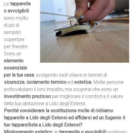
Le
tapparelle
o avvolgibili
sono molto
di più di
semplici
coperture
per finestre.
Sono un
elemento
essenziale
per la tua casa
, svolgendo ruoli chiave in termini di
sicurezza
,
isolamento termico
ed
estetica
. Molte persone
sottovalutano il loro impatto, ma scoprirai che sono un
investimento prezioso
per migliorare il comfort e il valore
della tua abitazione a Lido degli Estensi.
Perché considerare la sostituzione molle di richiamo
tapparelle a Lido degli Estensi ed affidarsi ad un Eugenio il
tuo tapparellista a Lido degli Estensi?
Miglioramento estetico
: le
tapparelle o avvolgibili
svolgono