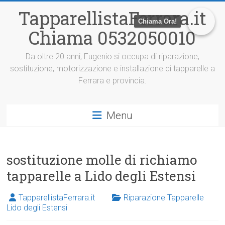
V
TapparellistaFerrara.it
a
Chiama Ora!
i
Chiama 0532050010
a
l
c
Da oltre 20 anni, Eugenio si occupa di riparazione,
o
sostituzione, motorizzazione e installazione di tapparelle a
n
Ferrara e provincia.
t
e
n
Menu
u
t
o
sostituzione molle di richiamo
tapparelle a Lido degli Estensi
TapparellistaFerrara.it
Riparazione Tapparelle
Lido degli Estensi