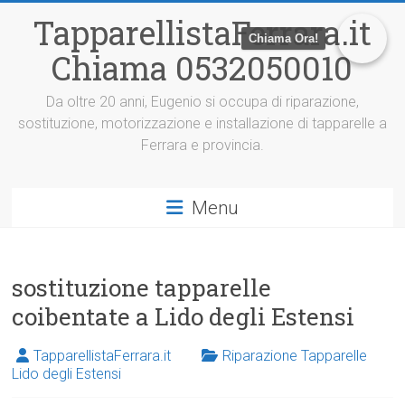
V
TapparellistaFerrara.it
a
Chiama Ora!
i
Chiama 0532050010
a
l
c
Da oltre 20 anni, Eugenio si occupa di riparazione,
o
sostituzione, motorizzazione e installazione di tapparelle a
n
Ferrara e provincia.
t
e
n
Menu
u
t
o
sostituzione tapparelle
coibentate a Lido degli Estensi
TapparellistaFerrara.it
Riparazione Tapparelle
Lido degli Estensi