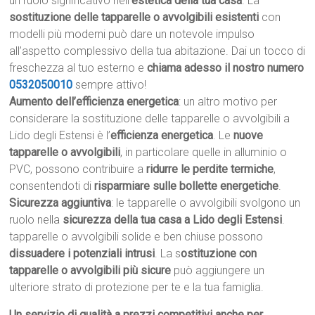
un ruolo significativo nell’
estetica della tua casa
. La
sostituzione delle tapparelle o avvolgibili esistenti
con
modelli più moderni può dare un notevole impulso
all’aspetto complessivo della tua abitazione. Dai un tocco di
freschezza al tuo esterno e
chiama adesso il nostro numero
0532050010
sempre attivo!
Aumento dell’efficienza energetica
: un altro motivo per
considerare la sostituzione delle tapparelle o avvolgibili a
Lido degli Estensi è l’
efficienza energetica
. Le
nuove
tapparelle o avvolgibili
, in particolare quelle in alluminio o
PVC, possono contribuire a
ridurre le perdite termiche
,
consentendoti di
risparmiare sulle bollette energetiche
.
Sicurezza aggiuntiva
: le tapparelle o avvolgibili svolgono un
ruolo nella
sicurezza della tua casa a Lido degli Estensi
.
tapparelle o avvolgibili solide e ben chiuse possono
dissuadere i potenziali intrusi
. La s
ostituzione con
tapparelle o avvolgibili più sicure
può aggiungere un
ulteriore strato di protezione per te e la tua famiglia.
Un servizio di qualità a prezzi competitivi anche per