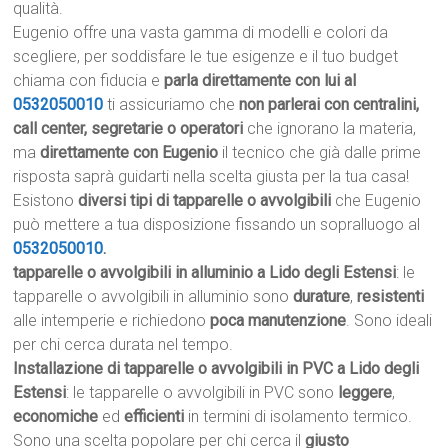
qualità.
Eugenio offre una vasta gamma di modelli e colori da
scegliere, per soddisfare le tue esigenze e il tuo budget
chiama con fiducia e
parla direttamente con lui al
0532050010
ti assicuriamo che
non parlerai con centralini,
call center, segretarie o operatori
che ignorano la materia,
ma
direttamente con Eugenio
il tecnico che già dalle prime
risposta saprà guidarti nella scelta giusta per la tua casa!
Esistono
diversi tipi di tapparelle o avvolgibili
che Eugenio
può mettere a tua disposizione fissando un sopralluogo al
0532050010
.
tapparelle o avvolgibili in alluminio a Lido degli Estensi
: le
tapparelle o avvolgibili in alluminio sono
durature
,
resistenti
alle intemperie e richiedono
poca manutenzione
. Sono ideali
per chi cerca durata nel tempo.
Installazione di tapparelle o avvolgibili in PVC a Lido degli
Estensi
: le tapparelle o avvolgibili in PVC sono
leggere
,
economiche
ed
efficienti
in termini di isolamento termico.
Sono una scelta popolare per chi cerca il
giusto