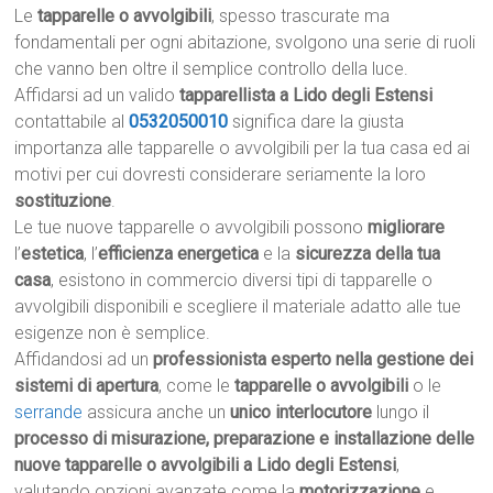
Le
tapparelle o avvolgibili
, spesso trascurate ma
fondamentali per ogni abitazione, svolgono una serie di ruoli
che vanno ben oltre il semplice controllo della luce.
Affidarsi ad un valido
tapparellista a Lido degli Estensi
contattabile al
0532050010
significa dare la giusta
importanza alle tapparelle o avvolgibili per la tua casa ed ai
motivi per cui dovresti considerare seriamente la loro
sostituzione
.
Le tue nuove tapparelle o avvolgibili possono
migliorare
l’
estetica
, l’
efficienza energetica
e la
sicurezza della tua
casa
, esistono in commercio diversi tipi di tapparelle o
avvolgibili disponibili e scegliere il materiale adatto alle tue
esigenze non è semplice.
Affidandosi ad un
professionista esperto nella gestione dei
sistemi di apertura
, come le
tapparelle o avvolgibili
o le
serrande
assicura anche un
unico interlocutore
lungo il
processo di misurazione, preparazione e installazione delle
nuove tapparelle o avvolgibili a Lido degli Estensi
,
valutando opzioni avanzate come la
motorizzazione
e