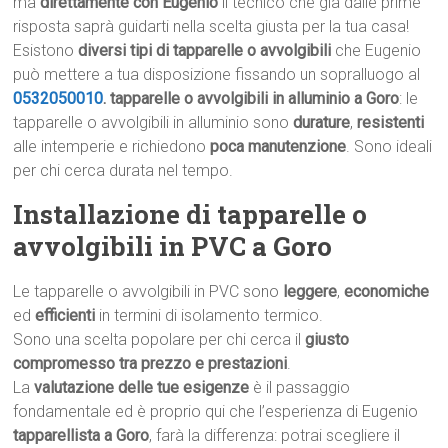
ma
direttamente con Eugenio
il tecnico che già dalle prime
risposta saprà guidarti nella scelta giusta per la tua casa!
Esistono
diversi tipi di tapparelle o avvolgibili
che Eugenio
può mettere a tua disposizione fissando un sopralluogo al
0532050010
.
tapparelle o avvolgibili in alluminio a Goro
: le
tapparelle o avvolgibili in alluminio sono
durature
,
resistenti
alle intemperie e richiedono
poca manutenzione
. Sono ideali
per chi cerca durata nel tempo.
Installazione di tapparelle o
avvolgibili in PVC a Goro
Le tapparelle o avvolgibili in PVC sono
leggere
,
economiche
ed
efficienti
in termini di isolamento termico.
Sono una scelta popolare per chi cerca il
giusto
compromesso tra prezzo e prestazioni
.
La
valutazione delle tue esigenze
è il passaggio
fondamentale ed è proprio qui che l’esperienza di Eugenio
tapparellista a Goro
, farà la differenza: potrai scegliere il