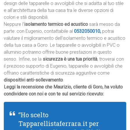
design delle tapparelle o avvolgibili che si adatta al tuo stile
e all’architettura della tua casa tra le diverse opzioni di
colori e stili disponibili.
Neppure l’
isolamento termico ed acustico
sarà messo da
parte: con Eugenio, contattabile al
0532050010
,
potrai
valutare il miglioramento dell’isolamento termico e acustico
della tua casa a Goro. Le tapparelle o avvolgibili in PVC o
alluminio potranno offrire buone prestazioni in questo
senso. Infine, se la
sicurezza è una tua priorità
, troverai con
il prezioso supporto di Eugenio, tapparelle o avvolgibili che
offrano caratteristiche di sicurezza aggiuntive come
dispositivi anti-sollevamento
.
Leggi la recensione che Maurizio, cliente di Goro, ha voluto
condividere con noi e con te sul servizio ricevuto:
“Ho scelto
Tapparellistaferrara.it per