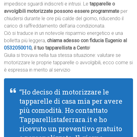
impedisce sguardi indiscreti e intrusi. Le
tapparelle o
avvolgibili motorizzate possono essere programmate
per
chiudersi durante le ore più calde del giorno, riducendo il
carico di raffreddamento dell’aria condizionata.
Ciò si traduce in un notevole risparmio energetico e una
bolletta più leggera,
chiama adesso con fiducia Eugenio al
0532050010
, il tuo tapparellista a Cento
!
Giulia si trovava nella tua stessa situazione: valutare se
motorizzare le proprie tapparelle o avvolgibili, ecco come si
è espressa in merito al servizio
“Ho deciso di motorizzare le
tapparelle di casa mia per avere
più comodità. Ho contattato
Tapparellistaferrara.it e ho
ricevuto un preventivo gratuito