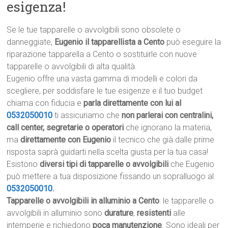
esigenza!
Se le tue tapparelle o avvolgibili sono obsolete o
danneggiate,
Eugenio il tapparellista a Cento
può eseguire la
riparazione tapparella a Cento o sostituirle con nuove
tapparelle o avvolgibili di alta qualità.
Eugenio offre una vasta gamma di modelli e colori da
scegliere, per soddisfare le tue esigenze e il tuo budget
chiama con fiducia e
parla direttamente con lui al
0532050010
ti assicuriamo che
non parlerai con centralini,
call center, segretarie o operatori
che ignorano la materia,
ma
direttamente con Eugenio
il tecnico che già dalle prime
risposta saprà guidarti nella scelta giusta per la tua casa!
Esistono
diversi tipi di tapparelle o avvolgibili
che Eugenio
può mettere a tua disposizione fissando un sopralluogo al
0532050010
.
Tapparelle o avvolgibili in alluminio a Cento
: le tapparelle o
avvolgibili in alluminio sono
durature
,
resistenti
alle
intemperie e richiedono
poca manutenzione
. Sono ideali per