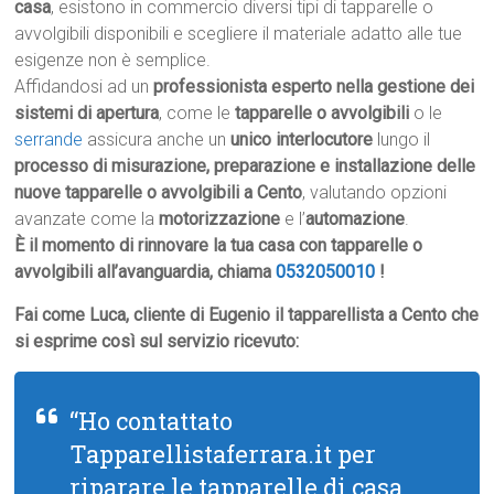
casa
, esistono in commercio diversi tipi di tapparelle o
avvolgibili disponibili e scegliere il materiale adatto alle tue
esigenze non è semplice.
Affidandosi ad un
professionista esperto nella gestione dei
sistemi di apertura
, come le
tapparelle o avvolgibili
o le
serrande
assicura anche un
unico interlocutore
lungo il
processo di misurazione, preparazione e installazione delle
nuove tapparelle o avvolgibili a Cento
, valutando opzioni
avanzate come la
motorizzazione
e l’
automazione
.
È il momento di rinnovare la tua casa con tapparelle o
avvolgibili all’avanguardia, chiama
0532050010
!
Fai come Luca, cliente di Eugenio il tapparellista a Cento che
si esprime così sul servizio ricevuto:
“Ho contattato
Tapparellistaferrara.it per
riparare le tapparelle di casa