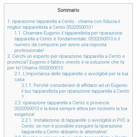
Sommario
1.
riparazione tapparella a Cento : chiama con fiducia il
miglior tapparellista a Cento 0532050010 !
1.1.
Chiamare Eugenio il tapparellista per riparazione
tapparella a Cento è fondamentale: 0532050010 è il
numero da comporre per avere una risposta
professionale!
2.
Cerchi un esperto per riparazione tapparella a Cento e
provincia? Eugenio il fabbro onesto è la soluzione che fa
per te! Chiama 0532050010
2.1.
L’importanza delle tapparelle o avvolgibili per la tua
casa
2.1.1.
Perché considerare di affidarsi ad un Eugenio
il tuo tapparellista per riparazione tapparella a Cento
?
2.2.
riparazione tapparella a Cento e provincia:
0532050010 è la linea sempre attiva per risolvere la tua
esigenza!
2.2.1.
Installazione di tapparelle o avvolgibili in PVC a
Cento: se non è possibile eseguire la riparazione
tapparella a Cento abbiamo le alternative!