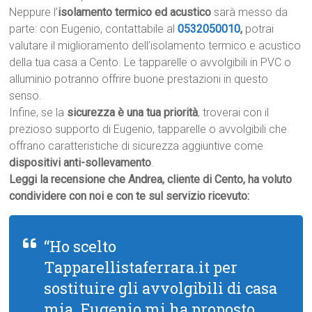
Neppure l’
isolamento termico ed acustico
sarà messo da
parte: con Eugenio, contattabile al
0532050010
,
potrai
valutare il miglioramento dell’isolamento termico e acustico
della tua casa a Cento. Le tapparelle o avvolgibili in PVC o
alluminio potranno offrire buone prestazioni in questo
senso.
Infine, se la
sicurezza è una tua priorità
, troverai con il
prezioso supporto di Eugenio, tapparelle o avvolgibili che
offrano caratteristiche di sicurezza aggiuntive come
dispositivi anti-sollevamento
.
Leggi la recensione che Andrea, cliente di Cento, ha voluto
condividere con noi e con te sul servizio ricevuto:
“Ho scelto
Tapparellistaferrara.it per
sostituire gli avvolgibili di casa
mia. Eugenio mi ha proposto