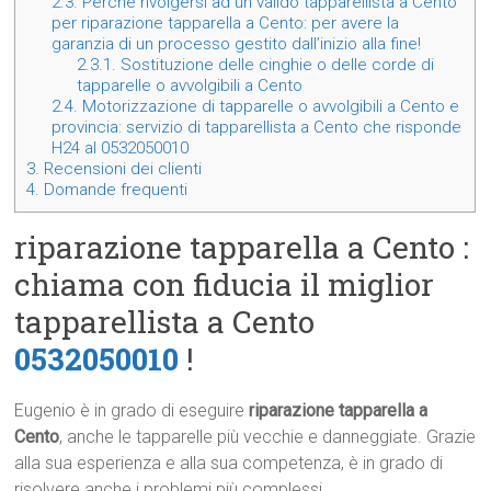
2.3.
Perché rivolgersi ad un valido tapparellista a Cento
per riparazione tapparella a Cento: per avere la
garanzia di un processo gestito dall’inizio alla fine!
2.3.1.
Sostituzione delle cinghie o delle corde di
tapparelle o avvolgibili a Cento
2.4.
Motorizzazione di tapparelle o avvolgibili a Cento e
provincia: servizio di tapparellista a Cento che risponde
H24 al 0532050010
3.
Recensioni dei clienti
4.
Domande frequenti
riparazione tapparella a Cento :
chiama con fiducia il miglior
tapparellista a Cento
0532050010
!
Eugenio è in grado di eseguire
riparazione tapparella a
Cento
, anche le tapparelle più vecchie e danneggiate. Grazie
alla sua esperienza e alla sua competenza, è in grado di
risolvere anche i problemi più complessi.