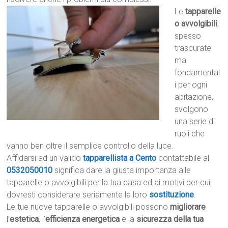
Le
tapparelle
o avvolgibili
,
spesso
trascurate
ma
fondamental
i per ogni
abitazione,
svolgono
una serie di
ruoli che
vanno ben oltre il semplice controllo della luce.
Affidarsi ad un valido
tapparellista a Cento
contattabile al
0532050010
significa dare la giusta importanza alle
tapparelle o avvolgibili per la tua casa ed ai motivi per cui
dovresti considerare seriamente la loro
sostituzione
.
Le tue nuove tapparelle o avvolgibili possono
migliorare
l’
estetica
, l’
efficienza energetica
e la
sicurezza della tua