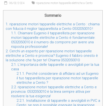
06/02/2024
riparazione motori tapparelle elettriche a Cento
Sommario
1.
riparazione motori tapparelle elettriche a Cento : chiama
con fiducia il miglior tapparellista a Cento 0532050010 !
1.1.
Chiamare Eugenio il tapparellista per riparazione
motori tapparelle elettriche a Cento è fondamentale:
0532050010 è il numero da comporre per avere una
risposta professionale!
2.
Cerchi un esperto per riparazione motori tapparelle
elettriche a Cento e provincia? Eugenio il fabbro onesto è
la soluzione che fa per te! Chiama 0532050010
2.1.
L’importanza delle tapparelle o avvolgibili per la tua
casa
2.1.1.
Perché considerare di affidarsi ad un Eugenio
il tuo tapparellista per riparazione motori tapparelle
elettriche a Cento ?
2.2.
riparazione motori tapparelle elettriche a Cento e
provincia: 0532050010 è la linea sempre attiva per
risolvere la tua esigenza!
2.2.1.
Installazione di tapparelle o avvolgibili in PVC a
Cento: se non è possibile eseguire la riparazione