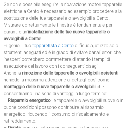
Se non è possibile eseguire la riparazione motori tapparelle
elettriche a Cento è necessario ad esempio procedere alla
sostituzione delle tue tapparelle o avvolgibili a Cento.
Misurare correttamente le finestre è fondamentale per
garantire un’
installazione delle tue nuove tapparelle o
avvolgibili a Cento
!
Eugenio, il tuo
tapparellista a Cento
di fiducia, utilizza solo
strumenti adeguati ed è in grado di evitare banali errori che
inesperti potrebbero commettere dilatando i tempi di
esecuzione del lavoro con i conseguenti disagi.
Anche la
rimozione delle tapparelle o avvolgibili esistenti
richiede la massima attenzione ai dettagli così come il
montaggio delle nuove tapparelle o avvolgibili
che
consentiranno una serie di vantaggi a lungo termine:
–
Risparmio energetico
: le tapparelle o avvolgibili nuove o in
buone condizioni possono contribuire al risparmio
energetico, riducendo il consumo di riscaldamento e
raffreddamento;
–
Durata
: con la giusta manutenzione, le tapparelle o