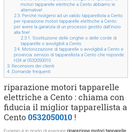
motori tapparelle elettriche a Cento abbiamo le
alternative!
2.3.
Perché rivolgersi ad un valido tapparellista a Cento
per riparazione motori tapparelle elettriche a Cento:
per avere la garanzia di un processo gestito dall’inizio
alla fine!
2.3.1.
Sostituzione delle cinghie o delle corde di
tapparelle o avvolgibili a Cento
2.4.
Motorizzazione di tapparelle o avvolgibili a Cento e
provincia: servizio di tapparellista a Cento che risponde
H24 al 0532050010
3.
Recensioni dei clienti
4.
Domande frequenti
riparazione motori tapparelle
elettriche a Cento : chiama con
fiducia il miglior tapparellista a
Cento
0532050010
!
Eugenio è in grado di eseguire
riparazione motori tapparelle