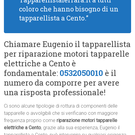
coloro che hanno bisogno di un
tapparellista a Cento.”
Chiamare Eugenio il tapparellista
per riparazione motori tapparelle
elettriche a Cento è
fondamentale:
0532050010
è il
numero da comporre per avere
una risposta professionale!
Ci sono alcune tipologie di rottura di componenti delle
tapparelle o avvolgibili che si verificano con maggiore
frequenza proprio come
riparazione motori tapparelle
elettriche a Cento
, grazie alla sua esperienza, Eugenio il
tapparellista a Cento, può intervenire su qualsiasi esigenza