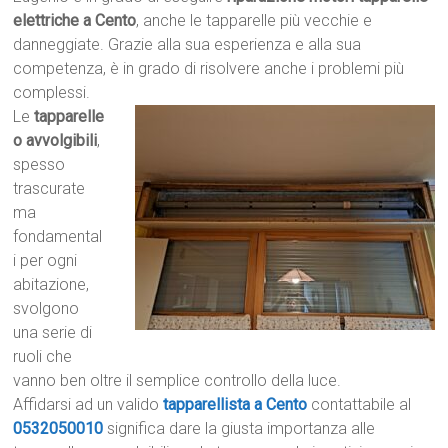
elettriche a Cento
, anche le tapparelle più vecchie e
danneggiate. Grazie alla sua esperienza e alla sua
competenza, è in grado di risolvere anche i problemi più
complessi.
Le
tapparelle
o avvolgibili
,
spesso
trascurate
ma
fondamental
i per ogni
abitazione,
svolgono
una serie di
ruoli che
vanno ben oltre il semplice controllo della luce.
Affidarsi ad un valido
tapparellista a Cento
contattabile al
0532050010
significa dare la giusta importanza alle