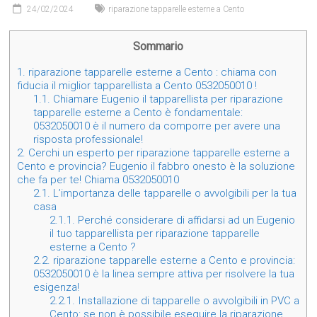
24/02/2024
riparazione tapparelle esterne a Cento
Sommario
1.
riparazione tapparelle esterne a Cento : chiama con
fiducia il miglior tapparellista a Cento 0532050010 !
1.1.
Chiamare Eugenio il tapparellista per riparazione
tapparelle esterne a Cento è fondamentale:
0532050010 è il numero da comporre per avere una
risposta professionale!
2.
Cerchi un esperto per riparazione tapparelle esterne a
Cento e provincia? Eugenio il fabbro onesto è la soluzione
che fa per te! Chiama 0532050010
2.1.
L’importanza delle tapparelle o avvolgibili per la tua
casa
2.1.1.
Perché considerare di affidarsi ad un Eugenio
il tuo tapparellista per riparazione tapparelle
esterne a Cento ?
2.2.
riparazione tapparelle esterne a Cento e provincia:
0532050010 è la linea sempre attiva per risolvere la tua
esigenza!
2.2.1.
Installazione di tapparelle o avvolgibili in PVC a
Cento: se non è possibile eseguire la riparazione