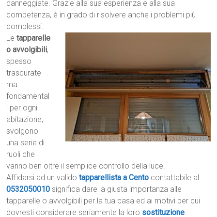
danneggiate. Grazie alla sua esperienza e alla sua
competenza, è in grado di risolvere anche i problemi più
complessi.
Le
tapparelle
o avvolgibili
,
spesso
trascurate
ma
fondamental
i per ogni
abitazione,
svolgono
una serie di
ruoli che
vanno ben oltre il semplice controllo della luce.
Affidarsi ad un valido
tapparellista a Cento
contattabile al
0532050010
significa dare la giusta importanza alle
tapparelle o avvolgibili per la tua casa ed ai motivi per cui
dovresti considerare seriamente la loro
sostituzione
.