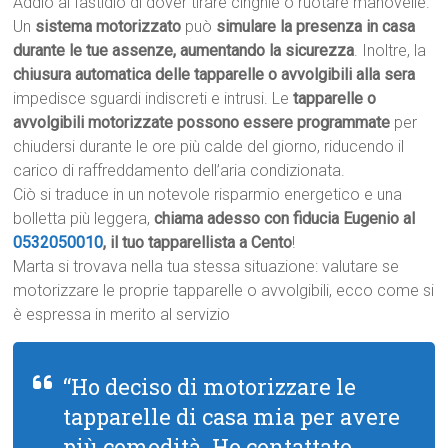
Addio al fastidio di dover tirare cinghie o ruotare manovelle.
Un
sistema motorizzato
può
simulare la presenza in casa
durante le tue assenze, aumentando la sicurezza
. Inoltre, la
chiusura automatica delle tapparelle o avvolgibili alla sera
impedisce sguardi indiscreti e intrusi. Le
tapparelle o
avvolgibili motorizzate possono essere programmate
per
chiudersi durante le ore più calde del giorno, riducendo il
carico di raffreddamento dell’aria condizionata.
Ciò si traduce in un notevole risparmio energetico e una
bolletta più leggera,
chiama adesso con fiducia Eugenio al
0532050010
, il tuo tapparellista a Cento
!
Marta si trovava nella tua stessa situazione: valutare se
motorizzare le proprie tapparelle o avvolgibili, ecco come si
è espressa in merito al servizio
“Ho deciso di motorizzare le
tapparelle di casa mia per avere
più comodità. Ho contattato