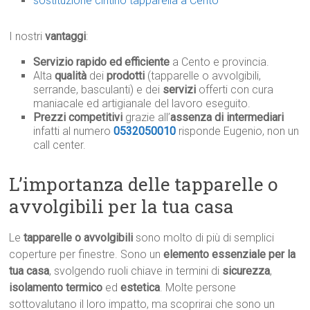
sostituzione cintino tapparella a Cento
I nostri
vantaggi
:
Servizio rapido ed efficiente
a Cento e provincia.
Alta
qualità
dei
prodotti
(tapparelle o avvolgibili,
serrande, basculanti) e dei
servizi
offerti con cura
maniacale ed artigianale del lavoro eseguito.
Prezzi competitivi
grazie all’
assenza di intermediari
infatti al numero
0532050010
risponde Eugenio, non un
call center.
L’importanza delle tapparelle o
avvolgibili per la tua casa
Le
tapparelle o avvolgibili
sono molto di più di semplici
coperture per finestre. Sono un
elemento essenziale per la
tua casa
, svolgendo ruoli chiave in termini di
sicurezza
,
isolamento termico
ed
estetica
. Molte persone
sottovalutano il loro impatto, ma scoprirai che sono un