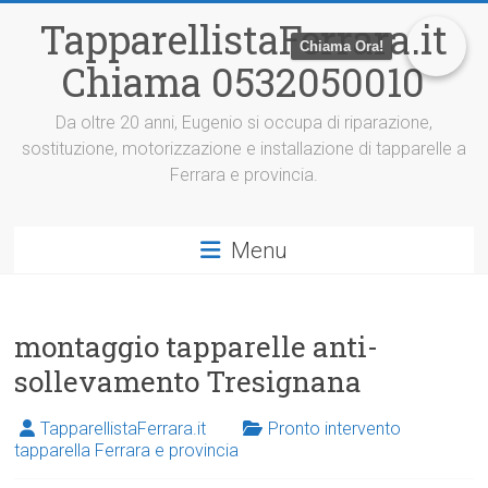
V
TapparellistaFerrara.it
a
Chiama Ora!
i
Chiama 0532050010
a
l
c
Da oltre 20 anni, Eugenio si occupa di riparazione,
o
sostituzione, motorizzazione e installazione di tapparelle a
n
Ferrara e provincia.
t
e
n
Menu
u
t
o
montaggio tapparelle anti-
sollevamento Tresignana
TapparellistaFerrara.it
Pronto intervento
tapparella Ferrara e provincia