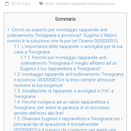
28/02/2024
Pronto intervento tapparella Ferrara e provincia
Sommario
1.
Cerchi un esperto per montaggio tapparelle anti-
sollevamento Tresignana e provincia? Eugenio il fabbro
onesto è la soluzione che fa per te! Chiama 0532050010
1.1.
L’importanza delle tapparelle o avvolgibili per la tua
casa a Tresignana
1.1.1.
Perché per montaggio tapparelle anti-
sollevamento Tresignana è meglio affidarsi ad un
Eugenio il tuo tapparellista a Tresignana?
1.2.
montaggio tapparelle anti-sollevamento Tresignana
e provincia: 0532050010 è la linea sempre attiva per
risolvere la tua esigenza!
1.3.
Installazione di tapparelle o avvolgibili in PVC a
Tresignana
1.4.
Perché rivolgersi ad un valido tapparellista a
Tresignana: per avere la garanzia di un processo
gestito dall’inizio alla fine!
1.5.
Chiamare Eugenio il tapparellista a Tresignana per i
principali tipi di riparazione è fondamentale:
0532050010 è il numero da comporre per avere una