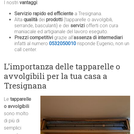
I nostri
vantaggi
:
Servizio rapido ed efficiente
a Tresignana.
Alta
qualità
dei
prodotti
(tapparelle o avvolgibili,
serrande, basculanti) e dei
servizi
offerti con cura
maniacale ed artigianale del lavoro eseguito.
Prezzi competitivi
grazie all’
assenza di intermediari
infatti al numero
0532050010
risponde Eugenio, non un
call center.
L’importanza delle tapparelle o
avvolgibili per la tua casa a
Tresignana
Le
tapparelle
o avvolgibili
sono molto
di più di
semplici