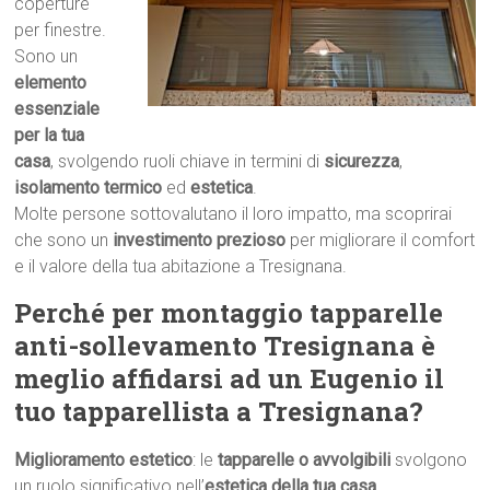
coperture
per finestre.
Sono un
elemento
essenziale
per la tua
casa
, svolgendo ruoli chiave in termini di
sicurezza
,
isolamento termico
ed
estetica
.
Molte persone sottovalutano il loro impatto, ma scoprirai
che sono un
investimento prezioso
per migliorare il comfort
e il valore della tua abitazione a Tresignana.
Perché per montaggio tapparelle
anti-sollevamento Tresignana è
meglio affidarsi ad un Eugenio il
tuo tapparellista a Tresignana?
Miglioramento estetico
: le
tapparelle o avvolgibili
svolgono
un ruolo significativo nell’
estetica della tua casa
.