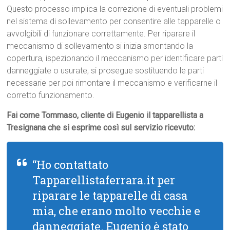
Questo processo implica la correzione di eventuali problemi
nel sistema di sollevamento per consentire alle tapparelle o
avvolgibili di funzionare correttamente. Per riparare il
meccanismo di sollevamento si inizia smontando la
copertura, ispezionando il meccanismo per identificare parti
danneggiate o usurate, si prosegue sostituendo le parti
necessarie per poi rimontare il meccanismo e verificarne il
corretto funzionamento.
Fai come Tommaso, cliente di Eugenio il tapparellista a
Tresignana che si esprime così sul servizio ricevuto:
“Ho contattato
Tapparellistaferrara.it per
riparare le tapparelle di casa
mia, che erano molto vecchie e
danneggiate. Eugenio è stato