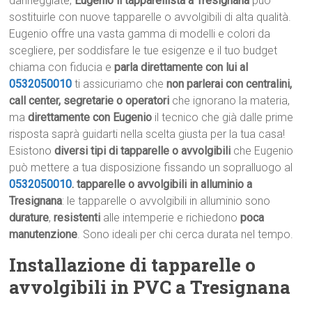
danneggiate,
Eugenio il tapparellista a Tresignana
può
sostituirle con nuove tapparelle o avvolgibili di alta qualità.
Eugenio offre una vasta gamma di modelli e colori da
scegliere, per soddisfare le tue esigenze e il tuo budget
chiama con fiducia e
parla direttamente con lui al
0532050010
ti assicuriamo che
non parlerai con centralini,
call center, segretarie o operatori
che ignorano la materia,
ma
direttamente con Eugenio
il tecnico che già dalle prime
risposta saprà guidarti nella scelta giusta per la tua casa!
Esistono
diversi tipi di tapparelle o avvolgibili
che Eugenio
può mettere a tua disposizione fissando un sopralluogo al
0532050010
.
tapparelle o avvolgibili in alluminio a
Tresignana
: le tapparelle o avvolgibili in alluminio sono
durature
,
resistenti
alle intemperie e richiedono
poca
manutenzione
. Sono ideali per chi cerca durata nel tempo.
Installazione di tapparelle o
avvolgibili in PVC a Tresignana