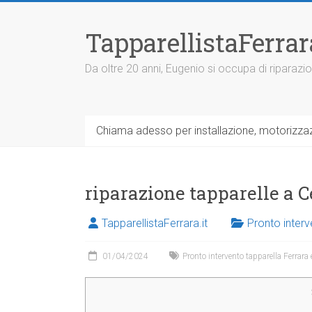
V
a
TapparellistaFerra
i
a
l
Da oltre 20 anni, Eugenio si occupa di riparazio
c
o
n
t
Chiama adesso per installazione, motorizzazi
e
n
u
t
riparazione tapparelle a C
o
TapparellistaFerrara.it
Pronto interv
01/04/2024
Pronto intervento tapparella Ferrara 