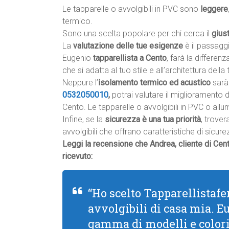
Le tapparelle o avvolgibili in PVC sono
leggere
termico.
Sono una scelta popolare per chi cerca il
gius
La
valutazione delle tue esigenze
è il passagg
Eugenio
tapparellista a Cento
, farà la differenz
che si adatta al tuo stile e all’architettura della 
Neppure l’
isolamento termico ed acustico
sarà 
0532050010
,
potrai valutare il miglioramento 
Cento. Le tapparelle o avvolgibili in PVC o all
Infine, se la
sicurezza è una tua priorità
, trover
avvolgibili che offrano caratteristiche di sicu
Leggi la recensione che Andrea, cliente di Cent
ricevuto:
“Ho scelto Tapparellistafer
avvolgibili di casa mia. 
gamma di modelli e colori,