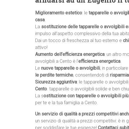
affidarsi ad un Eugenio il t
Miglioramento estetico
: le
tapparelle o avvolgib
casa
.
La
sostituzione delle tapparelle o avvolgibili e
impulso all’aspetto complessivo della tua abit
Dai un tocco di freschezza al tuo esterno e
ch
attivo!
Aumento dell’efficienza energetica
: un altro m
avvolgibili a Cento è l’
efficienza energetica
.
Le
nuove tapparelle o avvolgibili
, in particolar
le perdite termiche
, consentendoti di
risparmia
Sicurezza aggiuntiva
: le tapparelle o avvolgibi
Cento
. tapparelle o avvolgibili solide e ben c
La s
ostituzione con tapparelle o avvolgibili più
per te e la tua famiglia a Cento.
Un servizio di qualità a prezzi competitivi anc
un servizio di qualità a prezzi competitivi: è in
per soddisfare le tue esigenze!
Contattaci subi