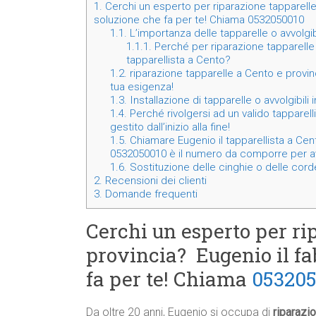
1.
Cerchi un esperto per riparazione tapparelle
soluzione che fa per te! Chiama 0532050010
1.1.
L’importanza delle tapparelle o avvolgib
1.1.1.
Perché per riparazione tapparelle 
tapparellista a Cento?
1.2.
riparazione tapparelle a Cento e provinc
tua esigenza!
1.3.
Installazione di tapparelle o avvolgibili
1.4.
Perché rivolgersi ad un valido tapparell
gestito dall’inizio alla fine!
1.5.
Chiamare Eugenio il tapparellista a Cento
0532050010 è il numero da comporre per av
1.6.
Sostituzione delle cinghie o delle corde
2.
Recensioni dei clienti
3.
Domande frequenti
Cerchi un esperto per ri
provincia? Eugenio il fa
fa per te! Chiama
05320
Da oltre 20 anni, Eugenio si occupa di
riparazi