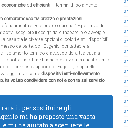
so
,
economiche
ed
efficienti
in termini di isolamento
so
to compromesso tra prezzo e prestazioni
.
so
io fondamentale ed è proprio qui che l’esperienza di
so
a: potrai scegliere il design delle tapparelle o avvolgibili
tua casa tra le diverse opzioni di colori e stili disponibili.
so
messo da parte: con Eugenio, contattabile al
so
dell’isolamento termico e acustico della tua casa a
uminio potranno offrire buone prestazioni in questo senso.
so
ai con il prezioso supporto di Eugenio, tapparelle o
s
rezza aggiuntive come
dispositivi anti-sollevamento
.
o, ha voluto condividere con noi e con te sul servizio
s
so
so
rara.it per sostituire gli
s
Eugenio mi ha proposto una vasta
so
 e mi ha aiutato a scegliere le