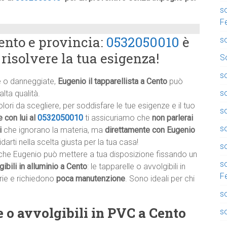
so
F
ento e provincia:
0532050010
è
so
 risolvere la tua esigenza!
So
so
te o danneggiate,
Eugenio il tapparellista a Cento
può
so
alta qualità.
ri da scegliere, per soddisfare le tue esigenze e il tuo
so
 con lui al
0532050010
ti assicuriamo che
non parlerai
s
i
che ignorano la materia, ma
direttamente con Eugenio
darti nella scelta giusta per la tua casa!
so
he Eugenio può mettere a tua disposizione fissando un
s
gibili in alluminio a Cento
: le tapparelle o avvolgibili in
F
rie e richiedono
poca manutenzione
. Sono ideali per chi
s
e o avvolgibili in PVC a Cento
so