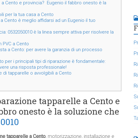
 a Cento e provincia? Eugenio il fabbro onesto è la
ili per la tua casa a Cento
a Cento è meglio affidarsi ad un Eugenio il tuo
F
ia: 0532050010 è la linea sempre attiva per risolvere la
Pr
 in PVC a Cento
ista a Cento: per avere la garanzia di un processo
Pr
 per i principali tipi di riparazione è fondamentale:
R
ere una risposta professionale!
 di tapparelle o avvolgibili a Cento
R
Ri
S
parazione tapparelle a Cento e
So
bbro onesto è la soluzione che
T
50010
one tapparelle a Cento
, motorizzazione, installazione e