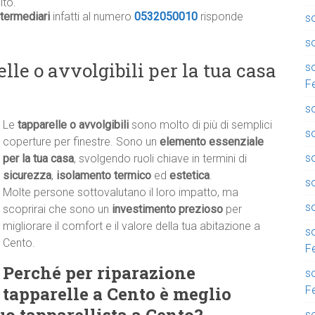
ito.
termediari
infatti al numero
0532050010
risponde
so
so
lle o avvolgibili per la tua casa
so
F
so
Le
tapparelle o avvolgibili
sono molto di più di semplici
so
coperture per finestre. Sono un
elemento essenziale
so
per la tua casa
, svolgendo ruoli chiave in termini di
sicurezza
,
isolamento termico
ed
estetica
.
s
Molte persone sottovalutano il loro impatto, ma
so
scoprirai che sono un
investimento prezioso
per
migliorare il comfort e il valore della tua abitazione a
so
Cento.
F
Perché per riparazione
so
tapparelle a Cento è meglio
F
so