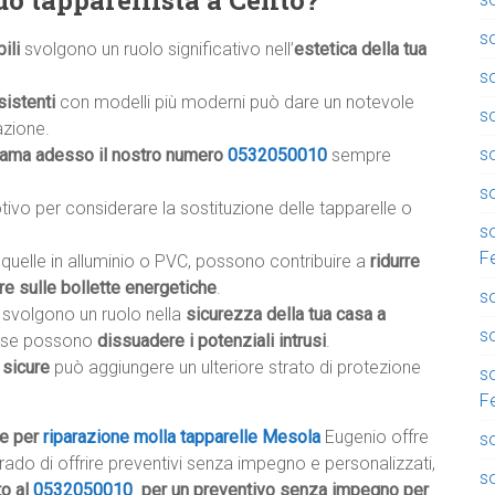
uo tapparellista a Cento?
so
ili
svolgono un ruolo significativo nell’
estetica della tua
s
sistenti
con modelli più moderni può dare un notevole
s
azione.
so
iama adesso il nostro numero
0532050010
sempre
so
otivo per considerare la sostituzione delle tapparelle o
so
F
e quelle in alluminio o PVC, possono contribuire a
ridurre
re sulle bollette energetiche
.
so
li svolgono un ruolo nella
sicurezza della tua casa a
so
hiuse possono
dissuadere i potenziali intrusi
.
 sicure
può aggiungere un ulteriore strato di protezione
so
F
he per
riparazione molla tapparelle Mesola
Eugenio offre
so
 grado di offrire preventivi senza impegno e personalizzati,
s
to al
0532050010
per un preventivo senza impegno per