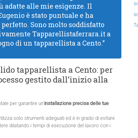
so
ù adatte alle mie esigenze. Il
 Eugenio è stato puntuale e ha
so
 perfetto. Sono molto soddisfatto
Ta
 vivamente Tapparellistaferrara.it a
ogno di un tapparellista a Cento.”
lido tapparellista a Cento: per
cesso gestito dall’inizio alla
ale per garantire un’
installazione precisa delle tue
utilizza solo strumenti adeguati ed è in grado di evitare
ere dilatando i tempi di esecuzione del lavoro con i