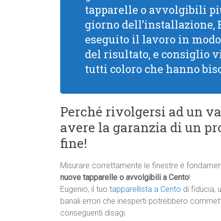
tapparelle o avvolgibili pi
giorno dell’installazione,
eseguito il lavoro in modo
del risultato, e consiglio
tutti coloro che hanno bis
Perché rivolgersi ad un va
avere la garanzia di un pro
fine!
Misurare correttamente le finestre è fondament
nuove tapparelle o avvolgibili a Cento
!
Eugenio, il tuo
tapparellista a Cento
di fiducia, 
banali errori che inesperti potrebbero commett
conseguenti disagi.