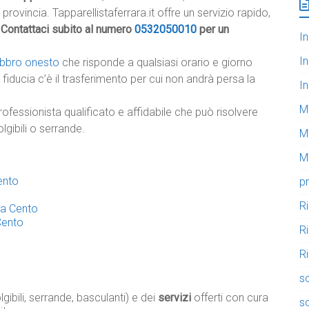
 provincia. Tapparellistaferrara.it offre un servizio rapido,
.
Contattaci subito al numero
0532050010
per un
In
In
fabbro onesto
che risponde a qualsiasi orario e giorno
fiducia c’è il trasferimento per cui non andrà persa la
In
M
rofessionista qualificato e affidabile che può risolvere
lgibili o serrande.
M
Mo
Cento
pr
R
i a Cento
 Cento
R
Ri
so
gibili, serrande, basculanti) e dei
servizi
offerti con cura
so