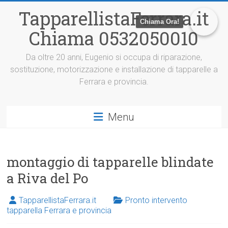
V
TapparellistaFerrara.it
a
Chiama Ora!
i
Chiama 0532050010
a
l
c
Da oltre 20 anni, Eugenio si occupa di riparazione,
o
sostituzione, motorizzazione e installazione di tapparelle a
n
Ferrara e provincia.
t
e
n
Menu
u
t
o
montaggio di tapparelle blindate
a Riva del Po
TapparellistaFerrara.it
Pronto intervento
tapparella Ferrara e provincia