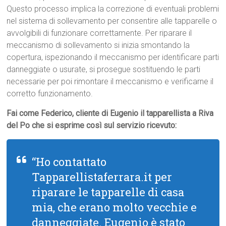
Questo processo implica la correzione di eventuali problemi
nel sistema di sollevamento per consentire alle tapparelle o
avvolgibili di funzionare correttamente. Per riparare il
meccanismo di sollevamento si inizia smontando la
copertura, ispezionando il meccanismo per identificare parti
danneggiate o usurate, si prosegue sostituendo le parti
necessarie per poi rimontare il meccanismo e verificarne il
corretto funzionamento.
Fai come Federico, cliente di Eugenio il tapparellista a Riva
del Po che si esprime così sul servizio ricevuto:
“Ho contattato
Tapparellistaferrara.it per
riparare le tapparelle di casa
mia, che erano molto vecchie e
danneggiate. Eugenio è stato