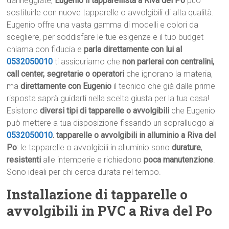
danneggiate,
Eugenio il tapparellista a Riva del Po
può
sostituirle con nuove tapparelle o avvolgibili di alta qualità.
Eugenio offre una vasta gamma di modelli e colori da
scegliere, per soddisfare le tue esigenze e il tuo budget
chiama con fiducia e
parla direttamente con lui al
0532050010
ti assicuriamo che
non parlerai con centralini,
call center, segretarie o operatori
che ignorano la materia,
ma
direttamente con Eugenio
il tecnico che già dalle prime
risposta saprà guidarti nella scelta giusta per la tua casa!
Esistono
diversi tipi di tapparelle o avvolgibili
che Eugenio
può mettere a tua disposizione fissando un sopralluogo al
0532050010
.
tapparelle o avvolgibili in alluminio a Riva del
Po
: le tapparelle o avvolgibili in alluminio sono
durature
,
resistenti
alle intemperie e richiedono
poca manutenzione
.
Sono ideali per chi cerca durata nel tempo.
Installazione di tapparelle o
avvolgibili in PVC a Riva del Po