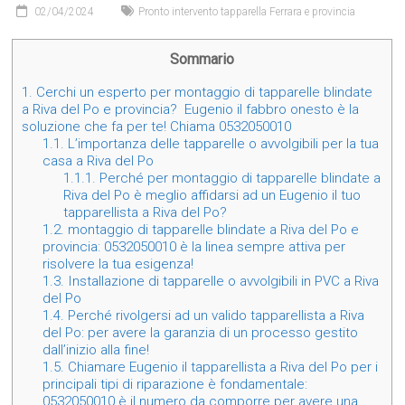
02/04/2024
Pronto intervento tapparella Ferrara e provincia
Sommario
1.
Cerchi un esperto per montaggio di tapparelle blindate
a Riva del Po e provincia? Eugenio il fabbro onesto è la
soluzione che fa per te! Chiama 0532050010
1.1.
L’importanza delle tapparelle o avvolgibili per la tua
casa a Riva del Po
1.1.1.
Perché per montaggio di tapparelle blindate a
Riva del Po è meglio affidarsi ad un Eugenio il tuo
tapparellista a Riva del Po?
1.2.
montaggio di tapparelle blindate a Riva del Po e
provincia: 0532050010 è la linea sempre attiva per
risolvere la tua esigenza!
1.3.
Installazione di tapparelle o avvolgibili in PVC a Riva
del Po
1.4.
Perché rivolgersi ad un valido tapparellista a Riva
del Po: per avere la garanzia di un processo gestito
dall’inizio alla fine!
1.5.
Chiamare Eugenio il tapparellista a Riva del Po per i
principali tipi di riparazione è fondamentale:
0532050010 è il numero da comporre per avere una