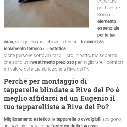
coperture
per finestre.
Sono un
elemento
essenziale
per la tua
casa
, svolgendo ruoli chiave in termini di
sicurezza
,
isolamento termico
ed
estetica
.
Molte persone sottovalutano il loro impatto, ma scoprirai
che sono un
investimento prezioso
per migliorare il comfort
e il valore della tua abitazione a Riva del Po.
Perché per montaggio di
tapparelle blindate a Riva del Po è
meglio affidarsi ad un Eugenio il
tuo tapparellista a Riva del Po?
Miglioramento estetico
: le
tapparelle o avvolgibili
svolgono
un ruolo significativo nell’
estetica della tua casa
.