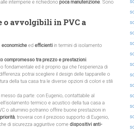
so
alle intemperie e richiedono
poca manutenzione
. Sono
so
e o avvolgibili in PVC a
so
so
so
,
economiche
ed
efficienti
in termini di isolamento
so
to compromesso tra prezzo e prestazioni
.
so
io fondamentale ed è proprio qui che l’esperienza di
 differenza: potrai scegliere il design delle tapparelle o
s
ttura della tua casa tra le diverse opzioni di colori e stili
s
so
messo da parte: con Eugenio, contattabile al
dell’isolamento termico e acustico della tua casa a
so
VC o alluminio potranno offrire buone prestazioni in
s
priorità
, troverai con il prezioso supporto di Eugenio,
tiche di sicurezza aggiuntive come
dispositivi anti-
so