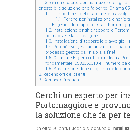
1.
Cerchi un esperto per installazione cinghie 
onesto è la soluzione che fa per te! Chiama 0
1.1.
L’importanza delle tapparelle o avvolgi
1.1.1.
Perché per installazione cinghie t
Eugenio il tuo tapparellista a Portomagg
1.2.
installazione cinghie tapparelle Portom
per risolvere la tua esigenza!
1.3.
Installazione di tapparelle o avvolgibil
1.4.
Perché rivolgersi ad un valido tapparell
processo gestito dall’inizio alla fine!
1.5.
Chiamare Eugenio il tapparellista a Porto
fondamentale: 0532050010 è il numero da c
1.6.
Sostituzione delle cinghie o delle corde
2.
Recensioni dei clienti
3.
Domande frequenti
Cerchi un esperto per in
Portomaggiore e provinc
la soluzione che fa per 
Da oltre 20 anni, Eugenio si occupa di
installa