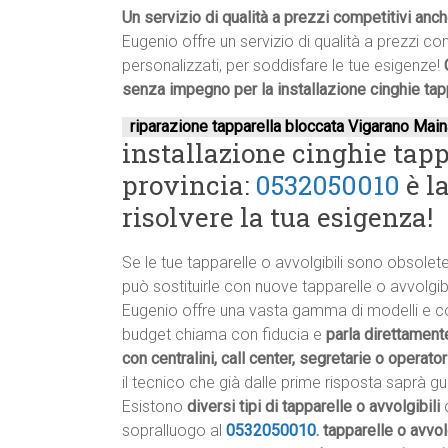
Un servizio di qualità a prezzi competitivi anc
Eugenio offre un servizio di qualità a prezzi co
personalizzati, per soddisfare le tue esigenze!
senza impegno per la installazione cinghie ta
riparazione tapparella bloccata Vigarano Mai
installazione cinghie tap
provincia:
0532050010
è l
risolvere la tua esigenza!
Se le tue tapparelle o avvolgibili sono obsole
può sostituirle con nuove tapparelle o avvolgibili
Eugenio offre una vasta gamma di modelli e colo
budget chiama con fiducia e
parla direttamente
con centralini, call center, segretarie o operator
il tecnico che già dalle prime risposta saprà gui
Esistono
diversi tipi di tapparelle o avvolgibili
c
sopralluogo al
0532050010
.
tapparelle o avvol