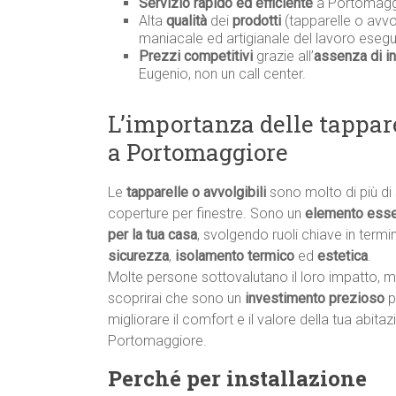
Servizio rapido ed efficiente
a Portomagg
Alta
qualità
dei
prodotti
(tapparelle o avvol
maniacale ed artigianale del lavoro esegu
Prezzi competitivi
grazie all’
assenza di in
Eugenio, non un call center.
L’importanza delle tappare
a Portomaggiore
Le
tapparelle o avvolgibili
sono molto di più di
coperture per finestre. Sono un
elemento esse
per la tua casa
, svolgendo ruoli chiave in termin
sicurezza
,
isolamento termico
ed
estetica
.
Molte persone sottovalutano il loro impatto, 
scoprirai che sono un
investimento prezioso
p
migliorare il comfort e il valore della tua abita
Portomaggiore.
Perché per installazione