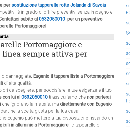
he per
sostituzione tapparelle rotte Jolanda di Savoia
so
mpetitivi: è in grado di offrire preventivi senza impegno e
F
Contattaci subito al
0532050010
per un preventivo
so
pparelle Portomaggiore!
So
narda
parelle Portomaggiore e
so
a linea sempre attiva per
so
so
s
te o danneggiate,
Eugenio il tapparellista a Portomaggiore
 di alta qualità.
so
ri da scegliere, per soddisfare le tue esigenze e il tuo
s
 con lui al
0532050010
ti assicuriamo che
non parlerai
F
i
che ignorano la materia, ma
direttamente con Eugenio
s
darti nella scelta giusta per la tua casa!
he Eugenio può mettere a tua disposizione fissando un
so
gibili in alluminio a Portomaggiore
: le tapparelle o