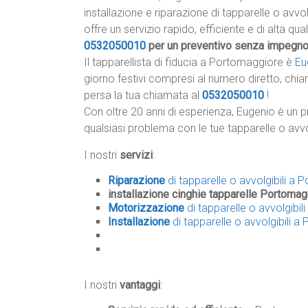
installazione e riparazione di tapparelle o avvo
offre un servizio rapido, efficiente e di alta qua
0532050010
per un preventivo senza impegn
Il tapparellista di fiducia a Portomaggiore è
Eu
giorno festivi compresi al numero diretto, chia
persa la tua chiamata al
0532050010
!
Con oltre 20 anni di esperienza, Eugenio è un p
qualsiasi problema con le tue tapparelle o avvo
I nostri
servizi
:
Riparazione
di tapparelle o avvolgibili a
installazione cinghie tapparelle Portomag
Motorizzazione
di tapparelle o avvolgibi
Installazione
di tapparelle o avvolgibili 
I nostri
vantaggi
: