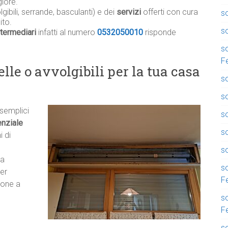
iore.
gibili, serrande, basculanti) e dei
servizi
offerti con cura
so
ito.
so
termediari
infatti al numero
0532050010
risponde
so
F
lle o avvolgibili per la tua casa
so
so
 semplici
so
nziale
s
i di
so
ma
so
er
F
zione a
so
F
so