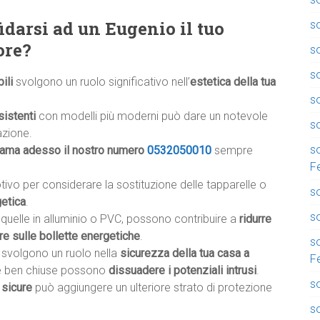
idarsi ad un Eugenio il tuo
so
ore?
s
s
ili
svolgono un ruolo significativo nell’
estetica della tua
so
sistenti
con modelli più moderni può dare un notevole
so
azione.
so
iama adesso il nostro numero
0532050010
sempre
F
otivo per considerare la sostituzione delle tapparelle o
so
getica
.
so
e quelle in alluminio o PVC, possono contribuire a
ridurre
re sulle bollette energetiche
.
so
li svolgono un ruolo nella
sicurezza della tua casa a
F
de e ben chiuse possono
dissuadere i potenziali intrusi
.
so
 sicure
può aggiungere un ulteriore strato di protezione
s