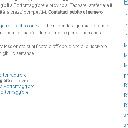
lgibili a Portomaggiore e provincia. Tapparellistaferrara.it
lità, a prezzi competitivi.
Contattaci subito al numero
In
o
!
In
genio il fabbro onesto
che risponde a qualsiasi orario e
ma con fiducia c’è il trasferimento per cui non andrà
In
M
rofessionista qualificato e affidabile che può risolvere
lgibili o serrande.
M
Mo
 Portomaggiore
pr
giore
e provincia
R
li a Portomaggiore
a Portomaggiore
R
Ri
so
so