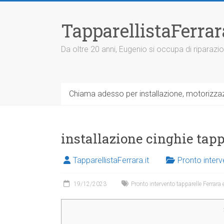
V
a
TapparellistaFerra
i
a
l
Da oltre 20 anni, Eugenio si occupa di riparazio
c
o
n
t
Chiama adesso per installazione, motorizzazi
e
n
u
t
installazione cinghie tap
o
TapparellistaFerrara.it
Pronto interv
19/12/2023
Pronto intervento tapparelle Ferrara 