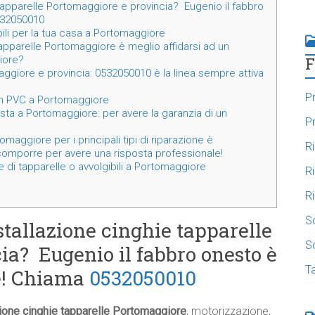
tapparelle Portomaggiore e provincia? Eugenio il fabbro
532050010
bili per la tua casa a Portomaggiore
apparelle Portomaggiore è meglio affidarsi ad un
F
iore?
aggiore e provincia: 0532050010 è la linea sempre attiva
Pr
i in PVC a Portomaggiore
ista a Portomaggiore: per avere la garanzia di un
Pr
maggiore per i principali tipi di riparazione è
R
omporre per avere una risposta professionale!
 di tapparelle o avvolgibili a Portomaggiore
R
Ri
S
stallazione cinghie tapparelle
So
ia? Eugenio il fabbro onesto è
T
te! Chiama
0532050010
zione cinghie tapparelle Portomaggiore
, motorizzazione,