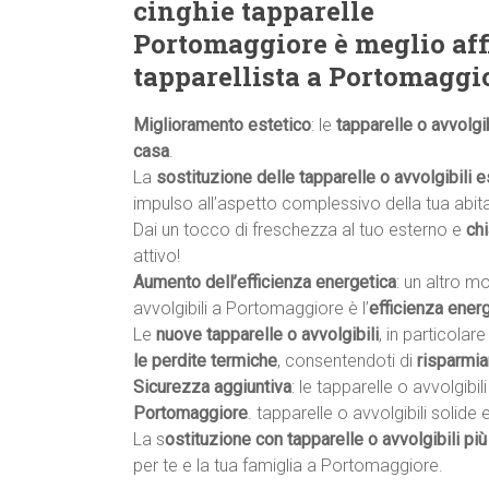
cinghie tapparelle
Portomaggiore è meglio aff
tapparellista a Portomaggi
Miglioramento estetico
: le
tapparelle o avvolgib
casa
.
La
sostituzione delle tapparelle o avvolgibili e
impulso all’aspetto complessivo della tua abit
Dai un tocco di freschezza al tuo esterno e
ch
attivo!
Aumento dell’efficienza energetica
: un altro m
avvolgibili a Portomaggiore è l’
efficienza ener
Le
nuove tapparelle o avvolgibili
, in particolar
le perdite termiche
, consentendoti di
risparmia
Sicurezza aggiuntiva
: le tapparelle o avvolgibi
Portomaggiore
. tapparelle o avvolgibili soli
La s
ostituzione con tapparelle o avvolgibili più
per te e la tua famiglia a Portomaggiore.