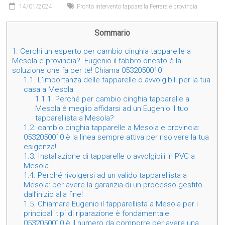
14/01/2024
Pronto intervento tapparella Ferrara e provincia
Sommario
1.
Cerchi un esperto per cambio cinghia tapparelle a
Mesola e provincia? Eugenio il fabbro onesto è la
soluzione che fa per te! Chiama 0532050010
1.1.
L’importanza delle tapparelle o avvolgibili per la tua
casa a Mesola
1.1.1.
Perché per cambio cinghia tapparelle a
Mesola è meglio affidarsi ad un Eugenio il tuo
tapparellista a Mesola?
1.2.
cambio cinghia tapparelle a Mesola e provincia:
0532050010 è la linea sempre attiva per risolvere la tua
esigenza!
1.3.
Installazione di tapparelle o avvolgibili in PVC a
Mesola
1.4.
Perché rivolgersi ad un valido tapparellista a
Mesola: per avere la garanzia di un processo gestito
dall’inizio alla fine!
1.5.
Chiamare Eugenio il tapparellista a Mesola per i
principali tipi di riparazione è fondamentale:
0532050010 è il numero da comporre per avere una