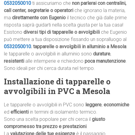
0532050010
ti assicuriamo che
non parlerai con centralini,
call center, segretarie o operatori
che ignorano la materia,
ma
direttamente con Eugenio
il tecnico che già dalle prime
risposta saprà guidarti nella scelta giusta per la tua casa!
Esistono
diversi tipi di tapparelle o avvolgibili
che Eugenio
può mettere a tua disposizione fissando un sopralluogo al
0532050010
.
tapparelle o avvolgibili in alluminio a Mesola
:
le tapparelle o avvolgibili in alluminio sono
durature
,
resistenti
alle intemperie e richiedono
poca manutenzione
.
Sono ideali per chi cerca durata nel tempo.
Installazione di tapparelle o
avvolgibili in PVC a Mesola
Le tapparelle o avvolgibili in PVC sono
leggere
,
economiche
ed
efficienti
in termini di isolamento termico.
Sono una scelta popolare per chi cerca il
giusto
compromesso tra prezzo e prestazioni
.
La
valutazione delle tue esigenze
è il passaggio