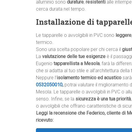
alluminio sono
durature
,
resistenti
alle intempe
cerca durata nel tempo.
Installazione di tapparell
Le tapparelle o avvolgibili in PVC sono
leggere
termico.
Sono una scelta popolare per chi cerca il
gius
La
valutazione delle tue esigenze
è il passagg
Eugenio
tapparellista a Mesola
, farà la differe
che si adatta al tuo stile e all’architettura della 
Neppure l’
isolamento termico ed acustico
sarà 
0532050010
,
potrai valutare il miglioramento 
Mesola. Le tapparelle o avvolgibili in PVC o al
senso. Infine, se la
sicurezza è una tua priorità
o avvolgibili che offrano caratteristiche di si
Leggi la recensione che Federico, cliente di Me
ricevuto: