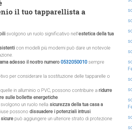
è
io il tuo tapparellista a
so
s
s
ili
svolgono un ruolo significativo nell’
estetica della tua
so
sistenti
con modelli più moderni può dare un notevole
so
azione.
so
iama adesso il nostro numero
0532050010
sempre
F
otivo per considerare la sostituzione delle tapparelle o
so
so
e quelle in alluminio o PVC, possono contribuire a
ridurre
re sulle bollette energetiche
.
so
li svolgono un ruolo nella
sicurezza della tua casa a
F
 chiuse possono
dissuadere i potenziali intrusi
.
so
 sicure
può aggiungere un ulteriore strato di protezione
s