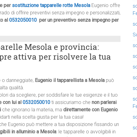
he per
sostituzione tapparelle rotte Mesola
Eugenio offre
so
 grado di offrire preventivi senza impegno e personalizzati,
F
to al
0532050010
per un preventivo senza impegno per
so
So
arelle Mesola e provincia:
so
pre attiva per risolvere la tua
so
so
s
te o danneggiate,
Eugenio il tapparellista a Mesola
può
alta qualità.
so
ri da scegliere, per soddisfare le tue esigenze e il tuo
s
 con lui al
0532050010
ti assicuriamo che
non parlerai
F
i
che ignorano la materia, ma
direttamente con Eugenio
s
darti nella scelta giusta per la tua casa!
he Eugenio può mettere a tua disposizione fissando un
so
gibili in alluminio a Mesola
: le tapparelle o avvolgibili in