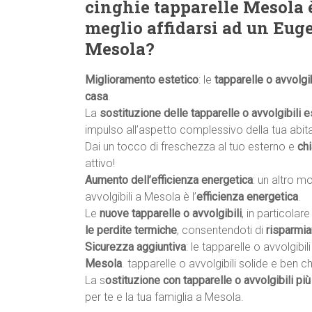
cinghie tapparelle Mesola 
meglio affidarsi ad un Eugen
Mesola?
Miglioramento estetico
: le
tapparelle o avvolgib
casa
.
La
sostituzione delle tapparelle o avvolgibili e
impulso all’aspetto complessivo della tua abit
Dai un tocco di freschezza al tuo esterno e
ch
attivo!
Aumento dell’efficienza energetica
: un altro m
avvolgibili a Mesola è l’
efficienza energetica
.
Le
nuove tapparelle o avvolgibili
, in particolar
le perdite termiche
, consentendoti di
risparmia
Sicurezza aggiuntiva
: le tapparelle o avvolgibi
Mesola
. tapparelle o avvolgibili solide e ben
La s
ostituzione con tapparelle o avvolgibili più
per te e la tua famiglia a Mesola.