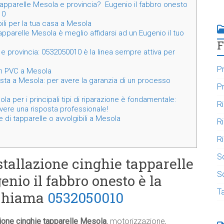
tapparelle Mesola e provincia? Eugenio il fabbro onesto
10
ili per la tua casa a Mesola
apparelle Mesola è meglio affidarsi ad un Eugenio il tuo
F
 e provincia: 0532050010 è la linea sempre attiva per
Pr
 in PVC a Mesola
ista a Mesola: per avere la garanzia di un processo
Pr
a per i principali tipi di riparazione è fondamentale:
R
ere una risposta professionale!
 di tapparelle o avvolgibili a Mesola
R
Ri
S
stallazione cinghie tapparelle
So
nio il fabbro onesto è la
T
 Chiama
0532050010
zione cinghie tapparelle Mesola
, motorizzazione,