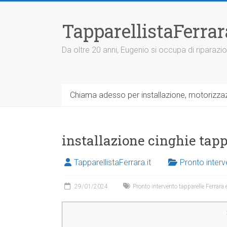
V
a
TapparellistaFerra
i
a
l
Da oltre 20 anni, Eugenio si occupa di riparazio
c
o
n
t
Chiama adesso per installazione, motorizzazi
e
n
u
t
installazione cinghie tap
o
TapparellistaFerrara.it
Pronto interv
29/01/2024
Pronto intervento tapparelle Ferrara 