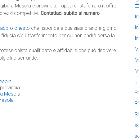
gibili a Mesola e provincia. Tapparellistaferrara.it offre
a prezzi competitivi.
Contattaci subito al numero
In
o
!
In
 fabbro onesto
che risponde a qualsiasi orario e giorno
fiducia c’è il trasferimento per cui non andrà persa la
In
M
rofessionista qualificato e affidabile che può risolvere
lgibili o serrande.
M
Mo
Mesola
pr
provincia
R
i a Mesola
 Mesola
R
Ri
so
so