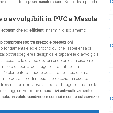
so
rie e richiedono
poca manutenzione
. Sono ideali per chi
so
e o avvolgibili in PVC a Mesola
so
so
,
economiche
ed
efficienti
in termini di isolamento
so
to compromesso tra prezzo e prestazioni
.
so
io fondamentale ed è proprio qui che l’esperienza di
so
nza: potrai scegliere il design delle tapparelle o avvolgibili
tua casa tra le diverse opzioni di colori e stili disponibili.
s
messo da parte: con Eugenio, contattabile al
s
dell’isolamento termico e acustico della tua casa a
luminio potranno offrire buone prestazioni in questo
so
, troverai con il prezioso supporto di Eugenio, tapparelle
so
curezza aggiuntive come
dispositivi anti-sollevamento
.
sola, ha voluto condividere con noi e con te sul servizio
s
so