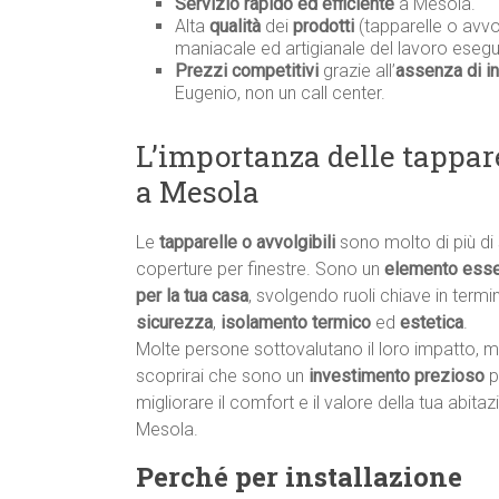
Servizio rapido ed efficiente
a Mesola.
Alta
qualità
dei
prodotti
(tapparelle o avvol
maniacale ed artigianale del lavoro esegu
Prezzi competitivi
grazie all’
assenza di in
Eugenio, non un call center.
L’importanza delle tappare
a Mesola
Le
tapparelle o avvolgibili
sono molto di più di
coperture per finestre. Sono un
elemento esse
per la tua casa
, svolgendo ruoli chiave in termin
sicurezza
,
isolamento termico
ed
estetica
.
Molte persone sottovalutano il loro impatto, 
scoprirai che sono un
investimento prezioso
p
migliorare il comfort e il valore della tua abita
Mesola.
Perché per installazione