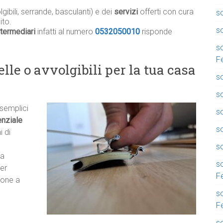
gibili, serrande, basculanti) e dei
servizi
offerti con cura
so
ito.
so
termediari
infatti al numero
0532050010
risponde
so
F
lle o avvolgibili per la tua casa
so
so
 semplici
so
nziale
s
i di
so
ma
so
er
F
zione a
so
F
so