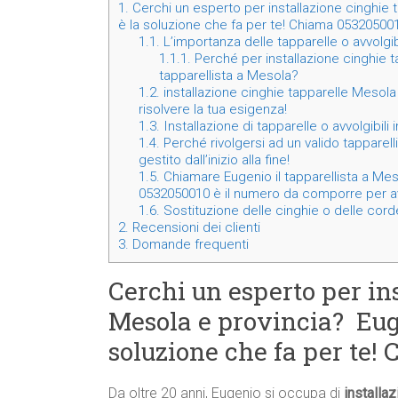
1.
Cerchi un esperto per installazione cinghie 
è la soluzione che fa per te! Chiama 05320500
1.1.
L’importanza delle tapparelle o avvolgib
1.1.1.
Perché per installazione cinghie t
tapparellista a Mesola?
1.2.
installazione cinghie tapparelle Mesola
risolvere la tua esigenza!
1.3.
Installazione di tapparelle o avvolgibili
1.4.
Perché rivolgersi ad un valido tapparell
gestito dall’inizio alla fine!
1.5.
Chiamare Eugenio il tapparellista a Mesol
0532050010 è il numero da comporre per av
1.6.
Sostituzione delle cinghie o delle corde
2.
Recensioni dei clienti
3.
Domande frequenti
Cerchi un esperto per in
Mesola e provincia? Euge
soluzione che fa per te!
Da oltre 20 anni, Eugenio si occupa di
installa