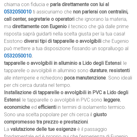
chiama con fiducia e
parla direttamente con lui al
0532050010
ti assicuriamo che
non parlerai con centralini,
call center, segretarie o operatori
che ignorano la materia,
ma
direttamente con Eugenio
il tecnico che già dalle prime
risposta saprà guidarti nella scelta giusta per la tua casa!
Esistono
diversi tipi di tapparelle o avvolgibili
che Eugenio
può mettere a tua disposizione fissando un sopralluogo al
0532050010
.
tapparelle o avvolgibili in alluminio a Lido degli Estensi
: le
tapparelle o avvolgibili in alluminio sono
durature
,
resistenti
alle intemperie e richiedono
poca manutenzione
. Sono ideali
per chi cerca durata nel tempo.
Installazione di tapparelle o avvolgibili in PVC a Lido degli
Estensi
: le tapparelle o avvolgibili in PVC sono
leggere
,
economiche
ed
efficienti
in termini di isolamento termico.
Sono una scelta popolare per chi cerca il
giusto
compromesso tra prezzo e prestazioni
.
La
valutazione delle tue esigenze
è il passaggio
fondamentale ed è proprio qui che l’esperienza di Eugenio