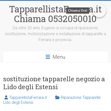
V
TapparellistaFerrara.it
a
Chiama Ora!
i
Chiama 0532050010
a
l
c
Da oltre 20 anni, Eugenio si occupa di riparazione,
o
sostituzione, motorizzazione e installazione di tapparelle a
n
Ferrara e provincia.
t
e
n
Menu
u
t
o
sostituzione tapparelle negozio a
Lido degli Estensi
TapparellistaFerrara.it
Riparazione Tapparelle
Lido degli Estensi