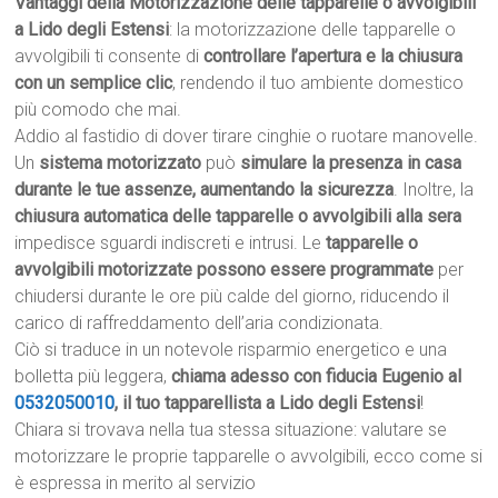
Vantaggi della Motorizzazione delle tapparelle o avvolgibili
a Lido degli Estensi
: la motorizzazione delle tapparelle o
avvolgibili ti consente di
controllare l’apertura e la chiusura
con un semplice clic
, rendendo il tuo ambiente domestico
più comodo che mai.
Addio al fastidio di dover tirare cinghie o ruotare manovelle.
Un
sistema motorizzato
può
simulare la presenza in casa
durante le tue assenze, aumentando la sicurezza
. Inoltre, la
chiusura automatica delle tapparelle o avvolgibili alla sera
impedisce sguardi indiscreti e intrusi. Le
tapparelle o
avvolgibili motorizzate possono essere programmate
per
chiudersi durante le ore più calde del giorno, riducendo il
carico di raffreddamento dell’aria condizionata.
Ciò si traduce in un notevole risparmio energetico e una
bolletta più leggera,
chiama adesso con fiducia Eugenio al
0532050010
, il tuo tapparellista a Lido degli Estensi
!
Chiara si trovava nella tua stessa situazione: valutare se
motorizzare le proprie tapparelle o avvolgibili, ecco come si
è espressa in merito al servizio