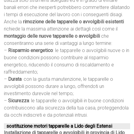
utilizza solo strumenti adeguati ed è in grado di evitare
banali errori che inesperti potrebbero commettere dilatando
i tempi di esecuzione del lavoro con i conseguenti disagi.
Anche la
rimozione delle tapparelle o avvolgibili esistenti
richiede la massima attenzione ai dettagli così come il
montaggio delle nuove tapparelle o avvolgibili
che
consentiranno una serie di vantaggi a lungo termine:
–
Risparmio energetico
: le tapparelle o avvolgibili nuove o in
buone condizioni possono contribuire al risparmio
energetico, riducendo il consumo di riscaldamento e
raffreddamento;
–
Durata
: con la giusta manutenzione, le tapparelle o
avvolgibili possono durare a lungo, offrendoti un
investimento durevole nel tempo;
–
Sicurezza
: le tapparelle o avvolgibili in buone condizioni
contribuiscono alla sicurezza della tua casa, proteggendola
da occhi indiscreti e da potenziali intrusi.
sostituzione motori tapparelle a Lido degli Estensi
Installazione di tapparelle o avvolgibili in provincia di Lido