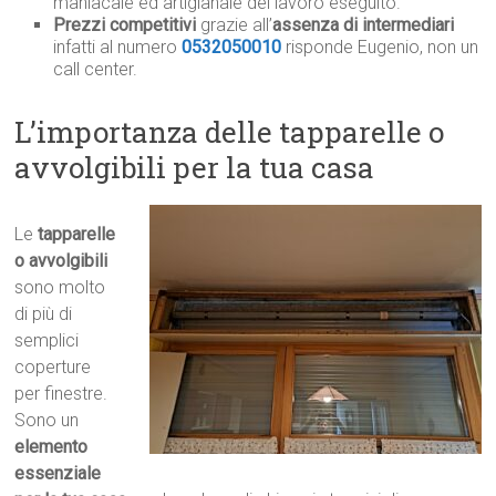
maniacale ed artigianale del lavoro eseguito.
Prezzi competitivi
grazie all’
assenza di intermediari
infatti al numero
0532050010
risponde Eugenio, non un
call center.
L’importanza delle tapparelle o
avvolgibili per la tua casa
Le
tapparelle
o avvolgibili
sono molto
di più di
semplici
coperture
per finestre.
Sono un
elemento
essenziale