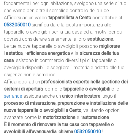
fondamentali per ogni abitazione, svolgono una serie di ruoli
che vanno ben oltre il semplice controllo della luce.
Affidarsi ad un valido
tapparellista a Cento
contattabile al
0532050010
significa dare la giusta importanza alle
tapparelle o avvolgibili per la tua casa ed ai motivi per cui
dovresti considerare seriamente la loro
sostituzione
.
Le tue nuove tapparelle o avvolgibili possono
migliorare
l’
estetica
, l’
efficienza energetica
e la
sicurezza della tua
casa
, esistono in commercio diversi tipi di tapparelle o
avvolgibili disponibili e scegliere il materiale adatto alle tue
esigenze non è semplice.
Affidandosi ad un
professionista esperto nella gestione dei
sistemi di apertura
, come le
tapparelle o avvolgibili
o le
serrande
assicura anche un
unico interlocutore
lungo il
processo di misurazione, preparazione e installazione delle
nuove tapparelle o avvolgibili a Cento
, valutando opzioni
avanzate come la
motorizzazione
e l’
automazione
.
È il momento di rinnovare la tua casa con tapparelle o
avvolgibili all’avanguardia, chiama
0532050010
!