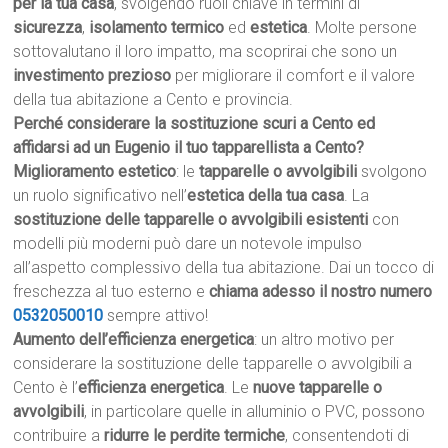
per la tua casa
, svolgendo ruoli chiave in termini di
sicurezza
,
isolamento termico
ed
estetica
. Molte persone
sottovalutano il loro impatto, ma scoprirai che sono un
investimento prezioso
per migliorare il comfort e il valore
della tua abitazione a Cento e provincia.
Perché considerare la sostituzione scuri a Cento ed
affidarsi ad un Eugenio il tuo tapparellista a Cento?
Miglioramento estetico
: le
tapparelle o avvolgibili
svolgono
un ruolo significativo nell’
estetica della tua casa
. La
sostituzione delle tapparelle o avvolgibili esistenti
con
modelli più moderni può dare un notevole impulso
all’aspetto complessivo della tua abitazione. Dai un tocco di
freschezza al tuo esterno e
chiama adesso il nostro numero
0532050010
sempre attivo!
Aumento dell’efficienza energetica
: un altro motivo per
considerare la sostituzione delle tapparelle o avvolgibili a
Cento è l’
efficienza energetica
. Le
nuove tapparelle o
avvolgibili
, in particolare quelle in alluminio o PVC, possono
contribuire a
ridurre le perdite termiche
, consentendoti di