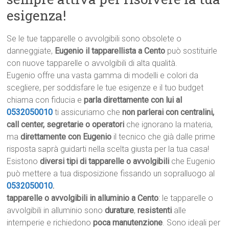
esigenza!
Se le tue tapparelle o avvolgibili sono obsolete o
danneggiate,
Eugenio il tapparellista a Cento
può sostituirle
con nuove tapparelle o avvolgibili di alta qualità.
Eugenio offre una vasta gamma di modelli e colori da
scegliere, per soddisfare le tue esigenze e il tuo budget
chiama con fiducia e
parla direttamente con lui al
0532050010
ti assicuriamo che
non parlerai con centralini,
call center, segretarie o operatori
che ignorano la materia,
ma
direttamente con Eugenio
il tecnico che già dalle prime
risposta saprà guidarti nella scelta giusta per la tua casa!
Esistono
diversi tipi di tapparelle o avvolgibili
che Eugenio
può mettere a tua disposizione fissando un sopralluogo al
0532050010
.
tapparelle o avvolgibili in alluminio a Cento
: le tapparelle o
avvolgibili in alluminio sono
durature
,
resistenti
alle
intemperie e richiedono
poca manutenzione
. Sono ideali per