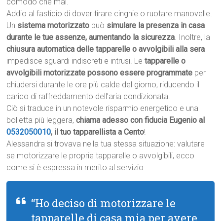
comodo che mai.
Addio al fastidio di dover tirare cinghie o ruotare manovelle.
Un
sistema motorizzato
può
simulare la presenza in casa
durante le tue assenze, aumentando la sicurezza
. Inoltre, la
chiusura automatica delle tapparelle o avvolgibili alla sera
impedisce sguardi indiscreti e intrusi. Le
tapparelle o
avvolgibili motorizzate possono essere programmate
per
chiudersi durante le ore più calde del giorno, riducendo il
carico di raffreddamento dell’aria condizionata.
Ciò si traduce in un notevole risparmio energetico e una
bolletta più leggera,
chiama adesso con fiducia Eugenio al
0532050010
, il tuo tapparellista a Cento
!
Alessandra si trovava nella tua stessa situazione: valutare
se motorizzare le proprie tapparelle o avvolgibili, ecco
come si è espressa in merito al servizio
“Ho deciso di motorizzare le
tapparelle di casa mia per avere