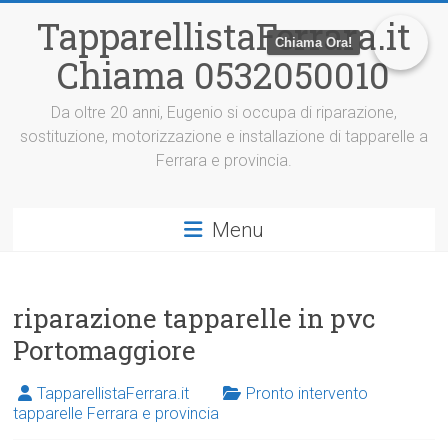
V
TapparellistaFerrara.it
a
Chiama Ora!
i
Chiama 0532050010
a
l
c
Da oltre 20 anni, Eugenio si occupa di riparazione,
o
sostituzione, motorizzazione e installazione di tapparelle a
n
Ferrara e provincia.
t
e
n
Menu
u
t
o
riparazione tapparelle in pvc
Portomaggiore
TapparellistaFerrara.it
Pronto intervento
tapparelle Ferrara e provincia