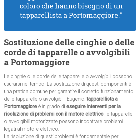
coloro che hanno bisogno di un
tapparellista a Portomaggiore.”
Sostituzione delle cinghie o delle
corde di tapparelle o avvolgibili
a Portomaggiore
Le cinghie o le corde delle tapparelle o avvolgibili possono
usurarsi nel tempo. La sostituzione di questi componenti è
una pratica comune per garantire il corretto funzionamento
delle tapparelle o avvolgibili. Eugenio,
tapparellista a
Portomaggiore
è in grado di
eseguire interventi per la
risoluzione di problemi con il motore elettrico
: le tapparelle
o avvolgibili motorizzate possono incontrare problemi
legati al motore elettrico.
La risoluzione di questi problemi è fondamentale per