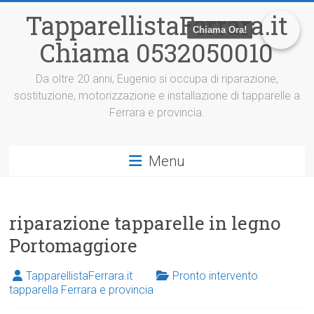
V
TapparellistaFerrara.it
a
Chiama Ora!
i
Chiama 0532050010
a
l
c
Da oltre 20 anni, Eugenio si occupa di riparazione,
o
sostituzione, motorizzazione e installazione di tapparelle a
n
Ferrara e provincia.
t
e
n
Menu
u
t
o
riparazione tapparelle in legno
Portomaggiore
TapparellistaFerrara.it
Pronto intervento
tapparella Ferrara e provincia