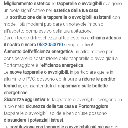
Miglioramento estetico
: le
tapparelle o avvolgibili
svolgono
un ruolo significativo nell’
estetica della tua casa
.
La
sostituzione delle tapparelle o avvolgibili esistenti
con
modelli più moderni può dare un notevole impulso
all’aspetto complessivo della tua abitazione.
Dai un tocco di freschezza al tuo esterno e
chiama adesso
il nostro numero
0532050010
sempre attivo!
Aumento dell’efficienza energetica
: un altro motivo per
considerare la sostituzione delle tapparelle o avvolgibili a
Portomaggiore è l’
efficienza energetica
.
Le
nuove tapparelle o avvolgibili
, in particolare quelle in
alluminio o PVC, possono contribuire a
ridurre le perdite
termiche
, consentendoti di
risparmiare sulle bollette
energetiche
.
Sicurezza aggiuntiva
: le tapparelle o avvolgibili svolgono un
ruolo nella
sicurezza della tua casa a Portomaggiore
.
tapparelle o avvolgibili solide e ben chiuse possono
dissuadere i potenziali intrusi
.
La s
ostituzione con tapparelle o avvolgibili più sicure
può