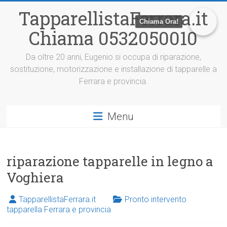
V
TapparellistaFerrara.it
a
Chiama Ora!
i
Chiama 0532050010
a
l
c
Da oltre 20 anni, Eugenio si occupa di riparazione,
o
sostituzione, motorizzazione e installazione di tapparelle a
n
Ferrara e provincia.
t
e
n
Menu
u
t
o
riparazione tapparelle in legno a
Voghiera
TapparellistaFerrara.it
Pronto intervento
tapparella Ferrara e provincia