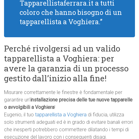
Tapparellistaferrara.it a tutti
coloro che hanno bisogno di un
tapparellista a Voghiera.”
Perché rivolgersi ad un valido
tapparellista a Voghiera: per
avere la garanzia di un processo
gestito dall’inizio alla fine!
Misurare correttamente le finestre è fondamentale per
garantire un’
installazione precisa delle tue nuove tapparelle
o avvolgibili a Voghiera
!
Eugenio, il tuo
tapparellista a Voghiera
di fiducia, utilizza
solo strumenti adeguati ed è in grado di evitare banali errori
che inesperti potrebbero commettere dilatando i tempi di
esecuzione del lavoro con i conseguenti disagi.