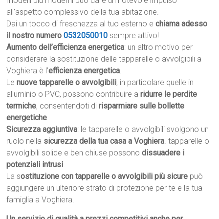
modelli più moderni può dare un notevole impulso
all’aspetto complessivo della tua abitazione.
Dai un tocco di freschezza al tuo esterno e
chiama adesso
il nostro numero
0532050010
sempre attivo!
Aumento dell’efficienza energetica
: un altro motivo per
considerare la sostituzione delle tapparelle o avvolgibili a
Voghiera è l’
efficienza energetica
.
Le
nuove tapparelle o avvolgibili
, in particolare quelle in
alluminio o PVC, possono contribuire a
ridurre le perdite
termiche
, consentendoti di
risparmiare sulle bollette
energetiche
.
Sicurezza aggiuntiva
: le tapparelle o avvolgibili svolgono un
ruolo nella
sicurezza della tua casa a Voghiera
. tapparelle o
avvolgibili solide e ben chiuse possono
dissuadere i
potenziali intrusi
.
La s
ostituzione con tapparelle o avvolgibili più sicure
può
aggiungere un ulteriore strato di protezione per te e la tua
famiglia a Voghiera.
Un servizio di qualità a prezzi competitivi anche per