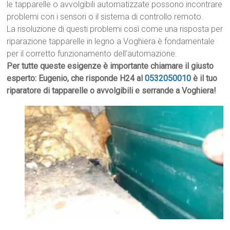
le tapparelle o avvolgibili automatizzate possono incontrare
problemi con i sensori o il sistema di controllo remoto.
La risoluzione di questi problemi così come una risposta per
riparazione tapparelle in legno a Voghiera è fondamentale
per il corretto funzionamento dell’automazione.
Per tutte queste esigenze è importante chiamare il giusto
esperto: Eugenio, che risponde H24 al
0532050010
è il tuo
riparatore di tapparelle o avvolgibili e serrande a Voghiera!