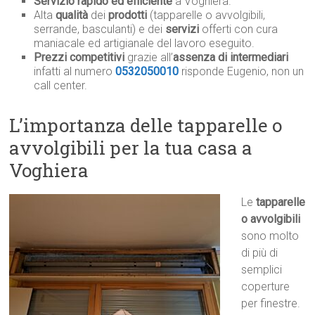
Servizio rapido ed efficiente
a Voghiera.
Alta
qualità
dei
prodotti
(tapparelle o avvolgibili,
serrande, basculanti) e dei
servizi
offerti con cura
maniacale ed artigianale del lavoro eseguito.
Prezzi competitivi
grazie all’
assenza di intermediari
infatti al numero
0532050010
risponde Eugenio, non un
call center.
L’importanza delle tapparelle o
avvolgibili per la tua casa a
Voghiera
Le
tapparelle
o avvolgibili
sono molto
di più di
semplici
coperture
per finestre.