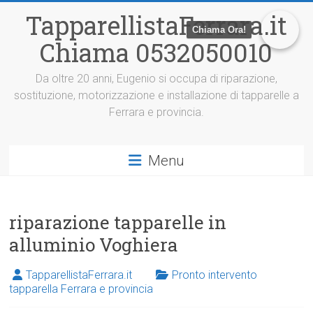
V
TapparellistaFerrara.it
a
Chiama Ora!
i
Chiama 0532050010
a
l
c
Da oltre 20 anni, Eugenio si occupa di riparazione,
o
sostituzione, motorizzazione e installazione di tapparelle a
n
Ferrara e provincia.
t
e
n
Menu
u
t
o
riparazione tapparelle in
alluminio Voghiera
TapparellistaFerrara.it
Pronto intervento
tapparella Ferrara e provincia