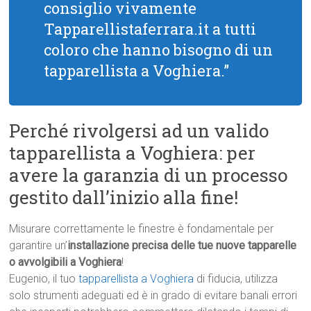
consiglio vivamente
Tapparellistaferrara.it a tutti
coloro che hanno bisogno di un
tapparellista a Voghiera.”
Perché rivolgersi ad un valido
tapparellista a Voghiera: per
avere la garanzia di un processo
gestito dall’inizio alla fine!
Misurare correttamente le finestre è fondamentale per
garantire un’
installazione precisa delle tue nuove tapparelle
o avvolgibili a Voghiera
!
Eugenio, il tuo
tapparellista a Voghiera
di fiducia, utilizza
solo strumenti adeguati ed è in grado di evitare banali errori