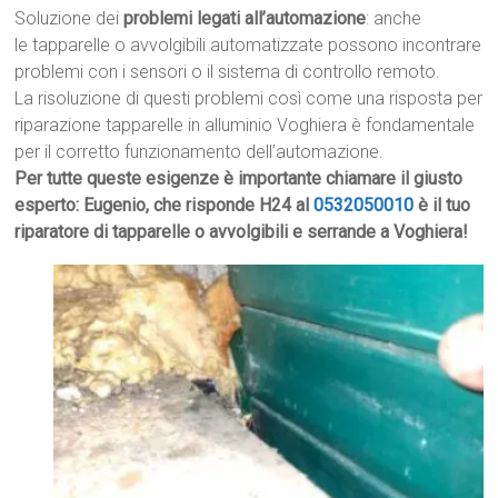
Soluzione dei
problemi legati all’automazione
: anche
le tapparelle o avvolgibili automatizzate possono incontrare
problemi con i sensori o il sistema di controllo remoto.
La risoluzione di questi problemi così come una risposta per
riparazione tapparelle in alluminio Voghiera è fondamentale
per il corretto funzionamento dell’automazione.
Per tutte queste esigenze è importante chiamare il giusto
esperto: Eugenio, che risponde H24 al
0532050010
è il tuo
riparatore di tapparelle o avvolgibili e serrande a Voghiera!