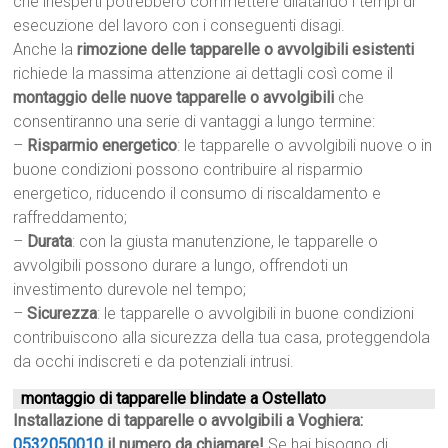
che inesperti potrebbero commettere dilatando i tempi di
esecuzione del lavoro con i conseguenti disagi.
Anche la
rimozione delle tapparelle o avvolgibili esistenti
richiede la massima attenzione ai dettagli così come il
montaggio delle nuove tapparelle o avvolgibili
che
consentiranno una serie di vantaggi a lungo termine:
–
Risparmio energetico
: le tapparelle o avvolgibili nuove o in
buone condizioni possono contribuire al risparmio
energetico, riducendo il consumo di riscaldamento e
raffreddamento;
–
Durata
: con la giusta manutenzione, le tapparelle o
avvolgibili possono durare a lungo, offrendoti un
investimento durevole nel tempo;
–
Sicurezza
: le tapparelle o avvolgibili in buone condizioni
contribuiscono alla sicurezza della tua casa, proteggendola
da occhi indiscreti e da potenziali intrusi.
montaggio di tapparelle blindate a Ostellato
Installazione di tapparelle o avvolgibili a Voghiera:
0532050010
il numero da chiamare!
Se hai bisogno di