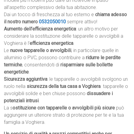
modelli più moderni può dare un notevole impulso
all’aspetto complessivo della tua abitazione.
Dai un tocco di freschezza al tuo esterno e
chiama adesso
il nostro numero
0532050010
sempre attivo!
Aumento dell’efficienza energetica
: un altro motivo per
considerare la sostituzione delle tapparelle o avvolgibili a
Voghiera è l’
efficienza energetica
.
Le
nuove tapparelle o avvolgibili
, in particolare quelle in
alluminio o PVC, possono contribuire a
ridurre le perdite
termiche
, consentendoti di
risparmiare sulle bollette
energetiche
.
Sicurezza aggiuntiva
: le tapparelle o avvolgibili svolgono un
ruolo nella
sicurezza della tua casa a Voghiera
. tapparelle o
avvolgibili solide e ben chiuse possono
dissuadere i
potenziali intrusi
.
La s
ostituzione con tapparelle o avvolgibili più sicure
può
aggiungere un ulteriore strato di protezione per te e la tua
famiglia a Voghiera.
Un servizio di qualità a prezzi competitivi anche per