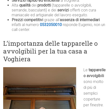
Servizio rapido ed efficiente
a Voghiera.
Alta
qualità
dei
prodotti
(tapparelle o avvolgibili,
serrande, basculanti) e dei
servizi
offerti con cura
maniacale ed artigianale del lavoro eseguito.
Prezzi competitivi
grazie all’
assenza di intermediari
infatti al numero
0532050010
risponde Eugenio, non un
call center.
L’importanza delle tapparelle o
avvolgibili per la tua casa a
Voghiera
Le
tapparelle
o avvolgibili
sono molto
di più di
semplici
coperture
per finestre.