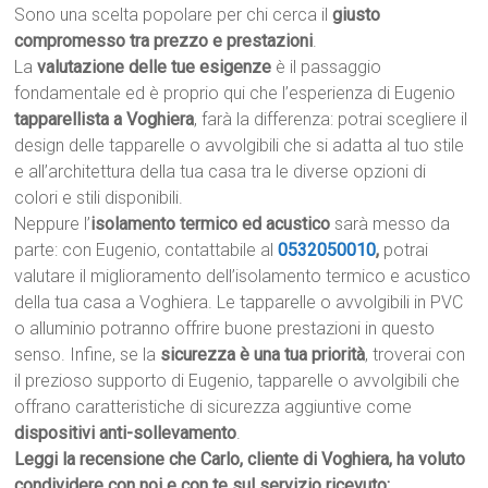
Sono una scelta popolare per chi cerca il
giusto
compromesso tra prezzo e prestazioni
.
La
valutazione delle tue esigenze
è il passaggio
fondamentale ed è proprio qui che l’esperienza di Eugenio
tapparellista a Voghiera
, farà la differenza: potrai scegliere il
design delle tapparelle o avvolgibili che si adatta al tuo stile
e all’architettura della tua casa tra le diverse opzioni di
colori e stili disponibili.
Neppure l’
isolamento termico ed acustico
sarà messo da
parte: con Eugenio, contattabile al
0532050010
,
potrai
valutare il miglioramento dell’isolamento termico e acustico
della tua casa a Voghiera. Le tapparelle o avvolgibili in PVC
o alluminio potranno offrire buone prestazioni in questo
senso. Infine, se la
sicurezza è una tua priorità
, troverai con
il prezioso supporto di Eugenio, tapparelle o avvolgibili che
offrano caratteristiche di sicurezza aggiuntive come
dispositivi anti-sollevamento
.
Leggi la recensione che Carlo, cliente di Voghiera, ha voluto
condividere con noi e con te sul servizio ricevuto: