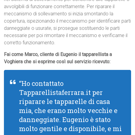
avvolgibili di funzionare correttamente. Per riparare il
meccanismo di sollevamento si inizia smontando la
copertura, ispezionando il meccanismo per identificare parti
danneggiate o usurate, si prosegue sostituendo le parti
necessarie per poi rimontare il meccanismo e verificarne il
corretto funzionamento.
Fai come Marco, cliente di Eugenio il tapparellista a
Voghiera che si esprime così sul servizio ricevuto:
“Ho contattato
Tapparellistaferrara.it per
riparare le tapparelle di casa
mia, che erano molto vecchie e
danneggiate. Eugenio è stato
molto gentile e disponibile, e mi