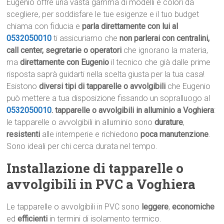
Eugenio offre una vasta gamma di modelli e colori da
scegliere, per soddisfare le tue esigenze e il tuo budget
chiama con fiducia e
parla direttamente con lui al
0532050010
ti assicuriamo che
non parlerai con centralini,
call center, segretarie o operatori
che ignorano la materia,
ma
direttamente con Eugenio
il tecnico che già dalle prime
risposta saprà guidarti nella scelta giusta per la tua casa!
Esistono
diversi tipi di tapparelle o avvolgibili
che Eugenio
può mettere a tua disposizione fissando un sopralluogo al
0532050010
.
tapparelle o avvolgibili in alluminio a Voghiera
:
le tapparelle o avvolgibili in alluminio sono
durature
,
resistenti
alle intemperie e richiedono
poca manutenzione
.
Sono ideali per chi cerca durata nel tempo.
Installazione di tapparelle o
avvolgibili in PVC a Voghiera
Le tapparelle o avvolgibili in PVC sono
leggere
,
economiche
ed
efficienti
in termini di isolamento termico.