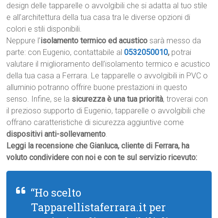
design delle tapparelle o avvolgibili che si adatta al tuo stile
e all’architettura della tua casa tra le diverse opzioni di
colori e stili disponibili.
Neppure l’
isolamento termico ed acustico
sarà messo da
parte: con Eugenio, contattabile al
0532050010
,
potrai
valutare il miglioramento dell’isolamento termico e acustico
della tua casa a Ferrara. Le tapparelle o avvolgibili in PVC o
alluminio potranno offrire buone prestazioni in questo
senso. Infine, se la
sicurezza è una tua priorità
, troverai con
il prezioso supporto di Eugenio, tapparelle o avvolgibili che
offrano caratteristiche di sicurezza aggiuntive come
dispositivi anti-sollevamento
.
Leggi la recensione che Gianluca, cliente di Ferrara, ha
voluto condividere con noi e con te sul servizio ricevuto:
“Ho scelto
Tapparellistaferrara.it per