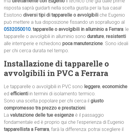
ma
direttamente con Eugenio
il tecnico che già dalle prime
risposta saprà guidarti nella scelta giusta per la tua casa!
Esistono
diversi tipi di tapparelle o avvolgibili
che Eugenio
può mettere a tua disposizione fissando un sopralluogo al
0532050010
.
tapparelle o avvolgibili in alluminio a Ferrara
: le
tapparelle o avvolgibili in alluminio sono
durature
,
resistenti
alle intemperie e richiedono
poca manutenzione
. Sono ideali
per chi cerca durata nel tempo.
Installazione di tapparelle o
avvolgibili in PVC a Ferrara
Le tapparelle o avvolgibili in PVC sono
leggere
,
economiche
ed
efficienti
in termini di isolamento termico.
Sono una scelta popolare per chi cerca il
giusto
compromesso tra prezzo e prestazioni
.
La
valutazione delle tue esigenze
è il passaggio
fondamentale ed è proprio qui che l’esperienza di Eugenio
tapparellista a Ferrara
, farà la differenza: potrai scegliere il