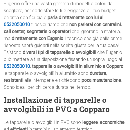
Eugenio offre una vasta gamma di modelli e colori da
scegliere, per soddisfare le tue esigenze e il tuo budget
chiama con fiducia e
parla direttamente con lui al
0532050010
ti assicuriamo che
non parlerai con centralini,
call center, segretarie o operatori
che ignorano la materia,
ma
direttamente con Eugenio
il tecnico che già dalle prime
risposta saprà guidarti nella scelta giusta per la tua casa!
Esistono
diversi tipi di tapparelle o avvolgibili
che Eugenio
può mettere a tua disposizione fissando un sopralluogo al
0532050010
.
tapparelle o avvolgibili in alluminio a Copparo
:
le tapparelle o avvolgibili in alluminio sono
durature
,
resistenti
alle intemperie e richiedono
poca manutenzione
.
Sono ideali per chi cerca durata nel tempo.
Installazione di tapparelle o
avvolgibili in PVC a Copparo
Le tapparelle o avvolgibili in PVC sono
leggere
,
economiche
ed
efficienti
in termini di isolamento termico.