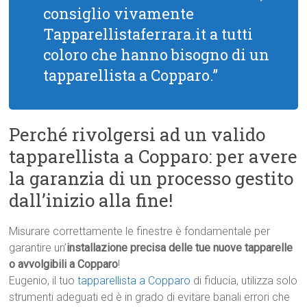
consiglio vivamente
Tapparellistaferrara.it a tutti
coloro che hanno bisogno di un
tapparellista a Copparo.”
Perché rivolgersi ad un valido
tapparellista a Copparo: per avere
la garanzia di un processo gestito
dall’inizio alla fine!
Misurare correttamente le finestre è fondamentale per
garantire un’
installazione precisa delle tue nuove tapparelle
o avvolgibili a Copparo
!
Eugenio, il tuo
tapparellista a Copparo
di fiducia, utilizza solo
strumenti adeguati ed è in grado di evitare banali errori che