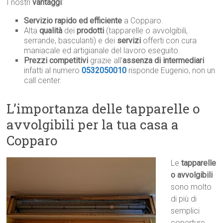
I nostri
vantaggi
:
Servizio rapido ed efficiente
a Copparo.
Alta
qualità
dei
prodotti
(tapparelle o avvolgibili,
serrande, basculanti) e dei
servizi
offerti con cura
maniacale ed artigianale del lavoro eseguito.
Prezzi competitivi
grazie all’
assenza di intermediari
infatti al numero
0532050010
risponde Eugenio, non un
call center.
L’importanza delle tapparelle o
avvolgibili per la tua casa a
Copparo
Le
tapparelle
o avvolgibili
sono molto
di più di
semplici
coperture