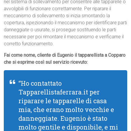
nel sistema di sollevamento per consentire alle tapparelle o
avvolgibili di funzionare correttamente. Per riparare il
meccanismo di sollevamento si inizia smontando la
copertura, ispezionando il meccanismo per identificare parti
danneggiate o usurate, si prosegue sostituendo le parti
necessarie per poi rimontare il meccanismo e verificarne il
corretto funzionamento.
Fai come nome, cliente di Eugenio il tapparellista a Copparo
che si esprime così sul servizio ricevuto:
“Ho contattato
Tapparellistaferrara.it per
riparare le tapparelle di casa
mia, che erano molto vecchie e
danneggiate. Eugenio è stato
molto gentile e disponibile, e mi