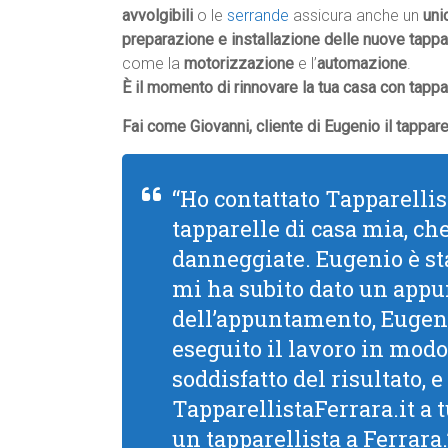
avvolgibili
o le
serrande
assicura anche un
uni
preparazione e installazione delle nuove tappar
come la
motorizzazione
e l’
automazione
.
È il momento di rinnovare la tua casa con tappar
Fai come Giovanni, cliente di Eugenio il tappare
“Ho contattato Tapparellis
tapparelle di casa mia, ch
danneggiate. Eugenio è sta
mi ha subito dato un appu
dell’appuntamento, Eugeni
eseguito il lavoro in modo
soddisfatto del risultato,
TapparellistaFerrara.it a 
un tapparellista a Ferrara.