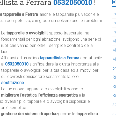
ellista a Ferrara
0532050010
!
In
a tapparella a Ferrara
, anche le tapparelle più vecchie e
 sua competenza, è in grado di risolvere anche i problemi
In
In
Le
tapparelle o avvolgibili
, spesso trascurate ma
fondamentali per ogni abitazione, svolgono una serie di
M
ruoli che vanno ben oltre il semplice controllo della
M
luce.
Affidarsi ad un valido
tapparellista a Ferrara
contattabile
Mo
al
0532050010
significa dare la giusta importanza alle
pr
tapparelle o avvolgibili per la tua casa ed ai motivi per
cui dovresti considerare seriamente la loro
R
sostituzione
.
R
Le tue nuove tapparelle o avvolgibili possono
migliorare
l’
estetica
, l’
efficienza energetica
e la
Ri
diversi tipi di tapparelle o avvolgibili disponibili e
so
 non è semplice.
so
 gestione dei sistemi di apertura
, come le
tapparelle o