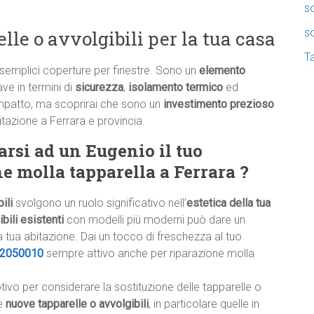
so
so
lle o avvolgibili per la tua casa
Ta
 semplici coperture per finestre. Sono un
elemento
ave in termini di
sicurezza
,
isolamento termico
ed
impatto, ma scoprirai che sono un
investimento prezioso
bitazione a Ferrara e provincia.
arsi ad un Eugenio il tuo
ne molla tapparella a Ferrara ?
ili
svolgono un ruolo significativo nell’
estetica della tua
bili esistenti
con modelli più moderni può dare un
 tua abitazione. Dai un tocco di freschezza al tuo
2050010
sempre attivo anche per riparazione molla
otivo per considerare la sostituzione delle tapparelle o
Le
nuove tapparelle o avvolgibili
, in particolare quelle in