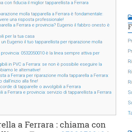
 con fiducia il miglior tapparellista a Ferrara
iparazione molla tapparella a Ferrara è fondamentale:
ere una risposta professionale!
F
arella a Ferrara e provincia? Eugenio il fabbro onesto è
li per la tua casa
Pr
un Eugenio il tuo tapparellista per riparazione molla
Pr
 provincia: 0532050010 è la linea sempre attiva per
R
ibili in PVC a Ferrara: se non è possibile eseguire la
biamo le alternative!
R
sta a Ferrara per riparazione molla tapparella a Ferrara:
all’inizio alla fine!
Ri
corde di tapparelle o avvolgibili a Ferrara
S
i a Ferrara e provincia: servizio di tapparellista a Ferrara
So
T
ella a Ferrara : chiama con