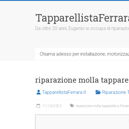
V
a
TapparellistaFerra
i
a
l
Da oltre 20 anni, Eugenio si occupa di riparazio
c
o
n
t
Chiama adesso per installazione, motorizzazi
e
n
u
t
riparazione molla tappare
o
TapparellistaFerrara.it
Riparazione 
11/10/2023
riparazione molla tapparella a Ferrar