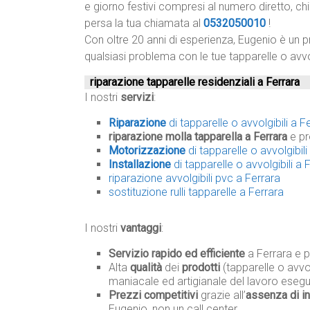
e giorno festivi compresi al numero diretto, ch
persa la tua chiamata al
0532050010
!
Con oltre 20 anni di esperienza, Eugenio è un p
qualsiasi problema con le tue tapparelle o avvo
riparazione tapparelle residenziali a Ferrara
I nostri
servizi
:
Riparazione
di tapparelle o avvolgibili a F
riparazione molla tapparella a Ferrara
e pr
Motorizzazione
di tapparelle o avvolgibili
Installazione
di tapparelle o avvolgibili a 
riparazione avvolgibili pvc a Ferrara
sostituzione rulli tapparelle a Ferrara
I nostri
vantaggi
:
Servizio rapido ed efficiente
a Ferrara e p
Alta
qualità
dei
prodotti
(tapparelle o avvol
maniacale ed artigianale del lavoro esegu
Prezzi competitivi
grazie all’
assenza di in
Eugenio, non un call center.