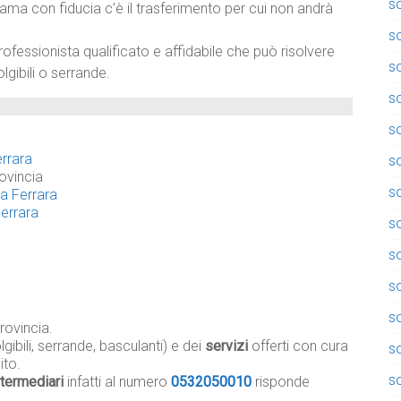
so
iama con fiducia c’è il trasferimento per cui non andrà
so
rofessionista qualificato e affidabile che può risolvere
so
lgibili o serrande.
so
so
errara
so
ovincia
so
 a Ferrara
Ferrara
s
s
so
so
rovincia.
gibili, serrande, basculanti) e dei
servizi
offerti con cura
s
ito.
so
termediari
infatti al numero
0532050010
risponde