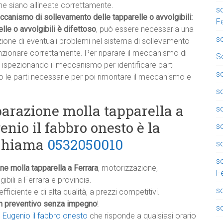
he siano allineate correttamente.
so
ccanismo di sollevamento delle tapparelle o avvolgibili:
F
le o avvolgibili è difettoso
, può essere necessaria una
so
ione di eventuali problemi nel sistema di sollevamento
 funzionare correttamente. Per riparare il meccanismo di
So
 ispezionando il meccanismo per identificare parti
so
o le parti necessarie per poi rimontare il meccanismo e
so
parazione molla tapparella a
so
nio il fabbro onesto è la
s
 Chiama
0532050010
so
s
one molla tapparella a Ferrara
, motorizzazione,
F
gibili a Ferrara e provincia.
s
efficiente e di alta qualità, a prezzi competitivi.
n preventivo senza impegno
!
so
è
Eugenio il fabbro onesto
che risponde a qualsiasi orario