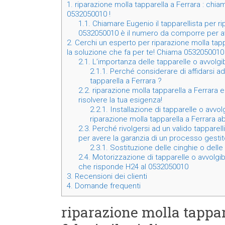
1.
riparazione molla tapparella a Ferrara : chiama
0532050010 !
1.1.
Chiamare Eugenio il tapparellista per r
0532050010 è il numero da comporre per av
2.
Cerchi un esperto per riparazione molla tapp
la soluzione che fa per te! Chiama 0532050010
2.1.
L’importanza delle tapparelle o avvolgibi
2.1.1.
Perché considerare di affidarsi ad 
tapparella a Ferrara ?
2.2.
riparazione molla tapparella a Ferrara e
risolvere la tua esigenza!
2.2.1.
Installazione di tapparelle o avvolg
riparazione molla tapparella a Ferrara ab
2.3.
Perché rivolgersi ad un valido tapparelli
per avere la garanzia di un processo gestito d
2.3.1.
Sostituzione delle cinghie o delle 
2.4.
Motorizzazione di tapparelle o avvolgibil
che risponde H24 al 0532050010
3.
Recensioni dei clienti
4.
Domande frequenti
riparazione molla tappar