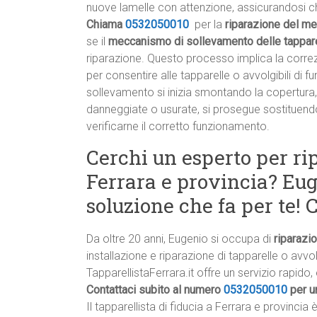
nuove lamelle con attenzione, assicurandosi c
Chiama
0532050010
per la
riparazione del me
se il
meccanismo di sollevamento delle tapparel
riparazione. Questo processo implica la correz
per consentire alle tapparelle o avvolgibili di
sollevamento si inizia smontando la copertura,
danneggiate o usurate, si prosegue sostituend
verificarne il corretto funzionamento.
Cerchi un esperto per ri
Ferrara e provincia? Euge
soluzione che fa per te!
Da oltre 20 anni, Eugenio si occupa di
riparazi
installazione e riparazione di tapparelle o avvol
TapparellistaFerrara.it offre un servizio rapido, 
Contattaci subito al numero
0532050010
per u
Il tapparellista di fiducia a Ferrara e provincia 