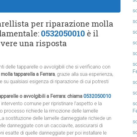
so
s
rellista per riparazione molla
ndamentale:
0532050010
è il
s
vere una risposta
so
so
so
i delle tapparelle o avvolgibili che si verificano con
F
 molla tapparella a Ferrara
, grazie alla sua esperienza,
re su qualsiasi esigenza di riparazione di cui potresti
so
so
pparelle o avvolgibili a Ferrara: chiama
0532050010
so
 intervento comune per ripristinare l’aspetto e la
F
sto processo richiede la rimozione delle lamelle
La sostituzione delle lamelle danneggiate richiede un
so
le danneggiate con un cacciavite, assicurarsi di
s
i esatte di quelle danneggiate per poi installare le