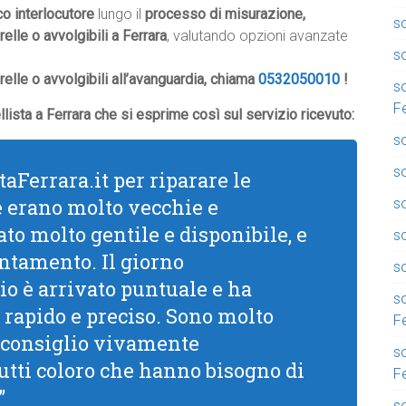
co interlocutore
lungo il
processo di misurazione,
so
elle o avvolgibili a Ferrara
, valutando opzioni avanzate
so
elle o avvolgibili all’avanguardia, chiama
0532050010
!
so
F
llista a Ferrara che si esprime così sul servizio ricevuto:
so
so
taFerrara.it per riparare le
e erano molto vecchie e
so
to molto gentile e disponibile, e
s
ntamento. Il giorno
so
o è arrivato puntuale e ha
so
 rapido e preciso. Sono molto
F
 e consiglio vivamente
so
tutti coloro che hanno bisogno di
F
”
so