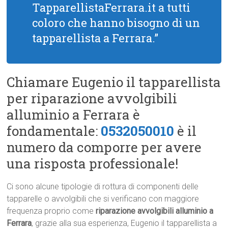
TapparellistaFerrara.it a tutti
coloro che hanno bisogno di un
tapparellista a Ferrara.”
Chiamare Eugenio il tapparellista
per riparazione avvolgibili
alluminio a Ferrara è
fondamentale:
0532050010
è il
numero da comporre per avere
una risposta professionale!
Ci sono alcune tipologie di rottura di componenti delle
tapparelle o avvolgibili che si verificano con maggiore
frequenza proprio come
riparazione avvolgibili alluminio a
Ferrara
, grazie alla sua esperienza, Eugenio il tapparellista a