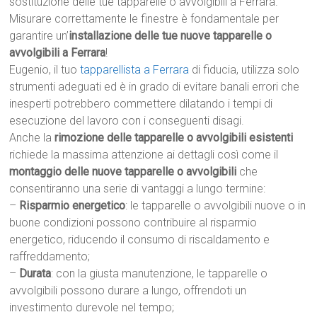
sostituzione delle tue tapparelle o avvolgibili a Ferrara.
Misurare correttamente le finestre è fondamentale per
garantire un’
installazione delle tue nuove tapparelle o
avvolgibili a Ferrara
!
Eugenio, il tuo
tapparellista a Ferrara
di fiducia, utilizza solo
strumenti adeguati ed è in grado di evitare banali errori che
inesperti potrebbero commettere dilatando i tempi di
esecuzione del lavoro con i conseguenti disagi.
Anche la
rimozione delle tapparelle o avvolgibili esistenti
richiede la massima attenzione ai dettagli così come il
montaggio delle nuove tapparelle o avvolgibili
che
consentiranno una serie di vantaggi a lungo termine:
–
Risparmio energetico
: le tapparelle o avvolgibili nuove o in
buone condizioni possono contribuire al risparmio
energetico, riducendo il consumo di riscaldamento e
raffreddamento;
–
Durata
: con la giusta manutenzione, le tapparelle o
avvolgibili possono durare a lungo, offrendoti un
investimento durevole nel tempo;