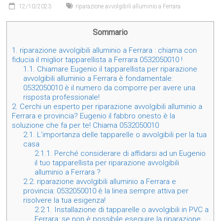
12/10/2023
riparazione avvolgibili alluminio a Ferrara
Sommario
1.
riparazione avvolgibili alluminio a Ferrara : chiama con
fiducia il miglior tapparellista a Ferrara 0532050010 !
1.1.
Chiamare Eugenio il tapparellista per riparazione
avvolgibili alluminio a Ferrara è fondamentale:
0532050010 è il numero da comporre per avere una
risposta professionale!
2.
Cerchi un esperto per riparazione avvolgibili alluminio a
Ferrara e provincia? Eugenio il fabbro onesto è la
soluzione che fa per te! Chiama 0532050010
2.1.
L’importanza delle tapparelle o avvolgibili per la tua
casa
2.1.1.
Perché considerare di affidarsi ad un Eugenio
il tuo tapparellista per riparazione avvolgibili
alluminio a Ferrara ?
2.2.
riparazione avvolgibili alluminio a Ferrara e
provincia: 0532050010 è la linea sempre attiva per
risolvere la tua esigenza!
2.2.1.
Installazione di tapparelle o avvolgibili in PVC a
Ferrara: se non è possibile eseguire la riparazione