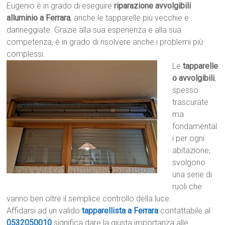
Eugenio è in grado di eseguire
riparazione avvolgibili
alluminio a Ferrara
, anche le tapparelle più vecchie e
danneggiate. Grazie alla sua esperienza e alla sua
competenza, è in grado di risolvere anche i problemi più
complessi.
Le
tapparelle
o avvolgibili
,
spesso
trascurate
ma
fondamental
i per ogni
abitazione,
svolgono
una serie di
ruoli che
vanno ben oltre il semplice controllo della luce.
Affidarsi ad un valido
tapparellista a Ferrara
contattabile al
0532050010
significa dare la giusta importanza alle