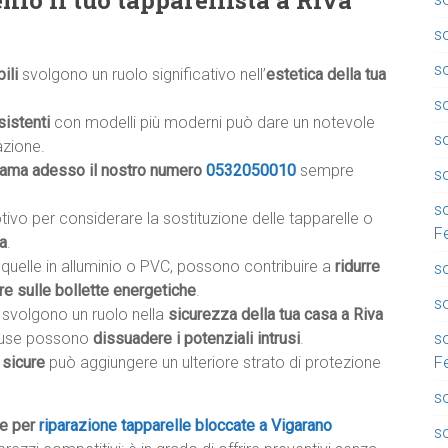
nio il tuo tapparellista a Riva
so
s
ili
svolgono un ruolo significativo nell’
estetica della tua
s
sistenti
con modelli più moderni può dare un notevole
so
azione.
iama adesso il nostro numero
0532050010
sempre
so
so
otivo per considerare la sostituzione delle tapparelle o
F
ca
.
e quelle in alluminio o PVC, possono contribuire a
ridurre
so
re sulle bollette energetiche
.
so
li svolgono un ruolo nella
sicurezza della tua casa a Riva
so
chiuse possono
dissuadere i potenziali intrusi
.
F
 sicure
può aggiungere un ulteriore strato di protezione
so
he per
riparazione tapparelle bloccate a Vigarano
s