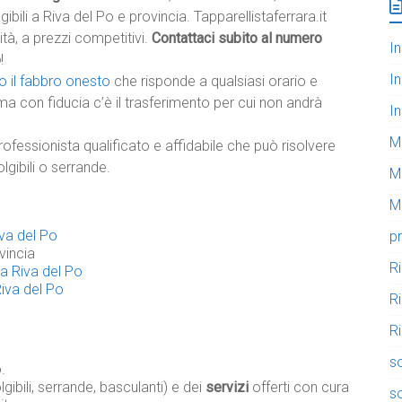
ibili a Riva del Po e provincia. Tapparellistaferrara.it
lità, a prezzi competitivi.
Contattaci subito al numero
In
o
!
In
o il fabbro onesto
che risponde a qualsiasi orario e
ma con fiducia c’è il trasferimento per cui non andrà
In
M
rofessionista qualificato e affidabile che può risolvere
lgibili o serrande.
M
Mo
iva del Po
pr
vincia
R
 a Riva del Po
Riva del Po
R
Ri
so
.
gibili, serrande, basculanti) e dei
servizi
offerti con cura
so