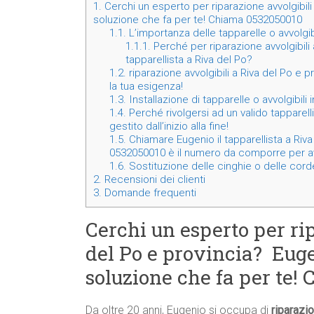
1.
Cerchi un esperto per riparazione avvolgibili
soluzione che fa per te! Chiama 0532050010
1.1.
L’importanza delle tapparelle o avvolgibi
1.1.1.
Perché per riparazione avvolgibili 
tapparellista a Riva del Po?
1.2.
riparazione avvolgibili a Riva del Po e p
la tua esigenza!
1.3.
Installazione di tapparelle o avvolgibili 
1.4.
Perché rivolgersi ad un valido tapparell
gestito dall’inizio alla fine!
1.5.
Chiamare Eugenio il tapparellista a Riva 
0532050010 è il numero da comporre per av
1.6.
Sostituzione delle cinghie o delle corde 
2.
Recensioni dei clienti
3.
Domande frequenti
Cerchi un esperto per ri
del Po e provincia? Eugen
soluzione che fa per te!
Da oltre 20 anni, Eugenio si occupa di
riparazio