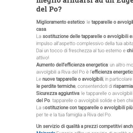
meglio affidarsi ad un Euge
del Po?
Miglioramento estetico
: le
tapparelle o avvolgib
casa
.
La
sostituzione delle tapparelle o avvolgibili e
impulso all’aspetto complessivo della tua abit
Dai un tocco di freschezza al tuo esterno e
ch
attivo!
Aumento dell’efficienza energetica
: un altro m
avvolgibili a Riva del Po è l’
efficienza energeti
Le
nuove tapparelle o avvolgibili
, in particolar
le perdite termiche
, consentendoti di
risparmia
Sicurezza aggiuntiva
: le tapparelle o avvolgibi
del Po
. tapparelle o avvolgibili solide e ben 
La s
ostituzione con tapparelle o avvolgibili più
per te e la tua famiglia a Riva del Po.
Un servizio di qualità a prezzi competitivi anc