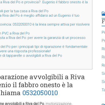
 a Riva del Po e provincia? Eugenio il fabbro onesto è la
li per la tua casa a Riva del Po
a Riva del Po è meglio affidarsi ad un Eugenio il tuo
F
rovincia: 0532050010 è la linea sempre attiva per risolvere
Pr
in PVC a Riva del Po
ista a Riva del Po: per avere la garanzia di un processo
Pr
del Po per i principali tipi di riparazione è fondamentale:
R
ere una risposta professionale!
di tapparelle o avvolgibili a Riva del Po
R
Ri
S
parazione avvolgibili a Riva
So
io il fabbro onesto è la
T
 Chiama
0532050010
ne avvolgibili a Riva del Po
, motorizzazione,