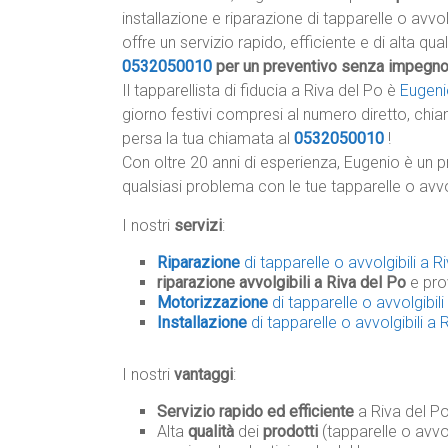
installazione e riparazione di tapparelle o avvolg
offre un servizio rapido, efficiente e di alta qua
0532050010
per un preventivo senza impegn
Il tapparellista di fiducia a Riva del Po è
Eugeni
giorno festivi compresi al numero diretto, chia
persa la tua chiamata al
0532050010
!
Con oltre 20 anni di esperienza, Eugenio è un p
qualsiasi problema con le tue tapparelle o avvo
I nostri
servizi
:
Riparazione
di tapparelle o avvolgibili a R
riparazione avvolgibili a Riva del Po
e pro
Motorizzazione
di tapparelle o avvolgibili
Installazione
di tapparelle o avvolgibili a 
I nostri
vantaggi
:
Servizio rapido ed efficiente
a Riva del Po
Alta
qualità
dei
prodotti
(tapparelle o avvol