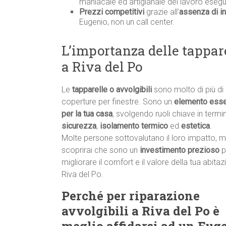
maniacale ed artigianale del lavoro esegu
Prezzi competitivi
grazie all’
assenza di in
Eugenio, non un call center.
L’importanza delle tappare
a Riva del Po
Le
tapparelle o avvolgibili
sono molto di più di
coperture per finestre. Sono un
elemento esse
per la tua casa
, svolgendo ruoli chiave in termin
sicurezza
,
isolamento termico
ed
estetica
.
Molte persone sottovalutano il loro impatto, 
scoprirai che sono un
investimento prezioso
p
migliorare il comfort e il valore della tua abita
Riva del Po.
Perché per riparazione
avvolgibili a Riva del Po è