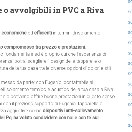
so
e o avvolgibili in PVC a Riva
so
so
so
,
economiche
ed
efficienti
in termini di isolamento
so
to compromesso tra prezzo e prestazioni
.
so
io fondamentale ed è proprio qui che l’esperienza di
ferenza: potrai scegliere il design delle tapparelle o
so
ttura della tua casa tra le diverse opzioni di colori e stili
s
messo da parte: con Eugenio, contattabile al
s
dell’isolamento termico e acustico della tua casa a Riva
so
luminio potranno offrire buone prestazioni in questo senso.
ai con il prezioso supporto di Eugenio, tapparelle o
so
rezza aggiuntive come
dispositivi anti-sollevamento
.
s
del Po, ha voluto condividere con noi e con te sul
so