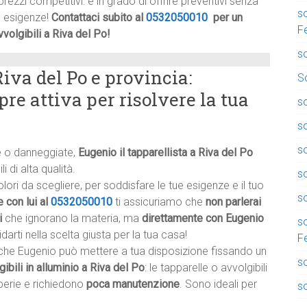
prezzi competitivi: è in grado di offrire preventivi senza
so
e esigenze!
Contattaci subito al
0532050010
per un
F
volgibili a Riva del Po!
so
Riva del Po e provincia:
So
pre attiva per risolvere la tua
so
so
so
te o danneggiate,
Eugenio il tapparellista a Riva del Po
 di alta qualità.
s
ri da scegliere, per soddisfare le tue esigenze e il tuo
so
 con lui al
0532050010
ti assicuriamo che
non parlerai
i
che ignorano la materia, ma
direttamente con Eugenio
s
darti nella scelta giusta per la tua casa!
F
he Eugenio può mettere a tua disposizione fissando un
s
gibili in alluminio a Riva del Po
: le tapparelle o avvolgibili
perie e richiedono
poca manutenzione
. Sono ideali per
so