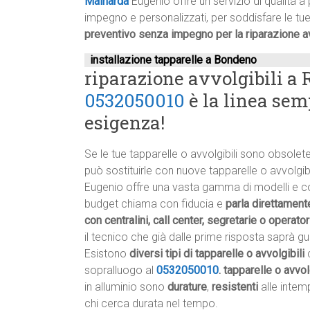
Mainarda
Eugenio offre un servizio di qualità a 
impegno e personalizzati, per soddisfare le tu
preventivo senza impegno per la riparazione av
installazione tapparelle a Bondeno
riparazione avvolgibili a 
0532050010
è la linea sem
esigenza!
Se le tue tapparelle o avvolgibili sono obsole
può sostituirle con nuove tapparelle o avvolgibili
Eugenio offre una vasta gamma di modelli e colo
budget chiama con fiducia e
parla direttamente
con centralini, call center, segretarie o operator
il tecnico che già dalle prime risposta saprà gui
Esistono
diversi tipi di tapparelle o avvolgibili
c
sopralluogo al
0532050010
.
tapparelle o avvol
in alluminio sono
durature
,
resistenti
alle intem
chi cerca durata nel tempo.