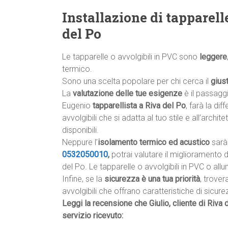
Installazione di tapparell
del Po
Le tapparelle o avvolgibili in PVC sono
leggere
termico.
Sono una scelta popolare per chi cerca il
gius
La
valutazione delle tue esigenze
è il passagg
Eugenio
tapparellista a Riva del Po
, farà la dif
avvolgibili che si adatta al tuo stile e all’archite
disponibili.
Neppure l’
isolamento termico ed acustico
sarà 
0532050010
,
potrai valutare il miglioramento 
del Po. Le tapparelle o avvolgibili in PVC o al
Infine, se la
sicurezza è una tua priorità
, trover
avvolgibili che offrano caratteristiche di sicu
Leggi la recensione che Giulio, cliente di Riva 
servizio ricevuto: