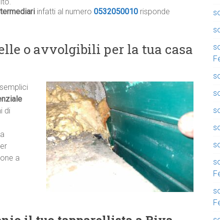
ito.
termediari
infatti al numero
0532050010
risponde
so
so
lle o avvolgibili per la tua casa
so
F
so
 semplici
so
nziale
so
i di
s
ma
so
er
zione a
so
F
so
F
so