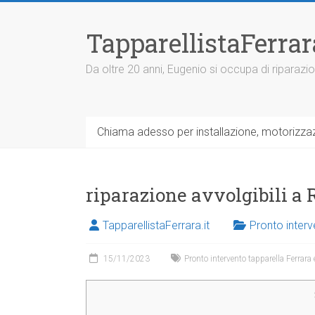
V
a
TapparellistaFerra
i
a
l
Da oltre 20 anni, Eugenio si occupa di riparazio
c
o
n
t
Chiama adesso per installazione, motorizzazi
e
n
u
t
riparazione avvolgibili a 
o
TapparellistaFerrara.it
Pronto interv
15/11/2023
Pronto intervento tapparella Ferrara 