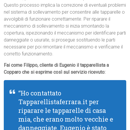
Questo processo implica la correzione di eventuali problemi
nel sistema di sollevamento per consentire alle tapparelle o
avvolgibili di funzionare correttamente. Per riparare il
meccanismo di sollevamento si inizia smontando la
copertura, ispezionando il meccanismo per identificare parti
danneggiate o usurate, si prosegue sostituendo le parti
necessarie per poi rimontare il meccanismo e verificarne il
corretto funzionamento.
Fai come Filippo, cliente di Eugenio il tapparellista a
Copparo che si esprime così sul servizio ricevuto:
“Ho contattato
Tapparellistaferrara.it per
riparare le tapparelle di casa
mia, che erano molto vecchie e
danneggiate. Eugenio è stato