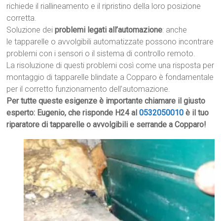
richiede il riallineamento e il ripristino della loro posizione
corretta.
Soluzione dei
problemi legati all’automazione
: anche
le tapparelle o avvolgibili automatizzate possono incontrare
problemi con i sensori o il sistema di controllo remoto.
La risoluzione di questi problemi così come una risposta per
montaggio di tapparelle blindate a Copparo è fondamentale
per il corretto funzionamento dell’automazione.
Per tutte queste esigenze è importante chiamare il giusto
esperto: Eugenio, che risponde H24 al
0532050010
è il tuo
riparatore di tapparelle o avvolgibili e serrande a Copparo!