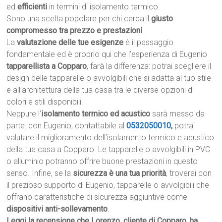
ed
efficienti
in termini di isolamento termico.
Sono una scelta popolare per chi cerca il
giusto
compromesso tra prezzo e prestazioni
.
La
valutazione delle tue esigenze
è il passaggio
fondamentale ed è proprio qui che l’esperienza di Eugenio
tapparellista a Copparo
, farà la differenza: potrai scegliere il
design delle tapparelle o avvolgibili che si adatta al tuo stile
e all’architettura della tua casa tra le diverse opzioni di
colori e stili disponibili.
Neppure l’
isolamento termico ed acustico
sarà messo da
parte: con Eugenio, contattabile al
0532050010
,
potrai
valutare il miglioramento dell’isolamento termico e acustico
della tua casa a Copparo. Le tapparelle o avvolgibili in PVC
o alluminio potranno offrire buone prestazioni in questo
senso. Infine, se la
sicurezza è una tua priorità
, troverai con
il prezioso supporto di Eugenio, tapparelle o avvolgibili che
offrano caratteristiche di sicurezza aggiuntive come
dispositivi anti-sollevamento
.
Leggi la recensione che Lorenzo, cliente di Copparo, ha