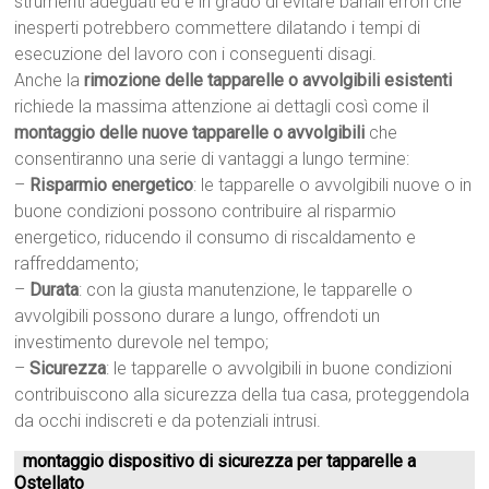
strumenti adeguati ed è in grado di evitare banali errori che
inesperti potrebbero commettere dilatando i tempi di
esecuzione del lavoro con i conseguenti disagi.
Anche la
rimozione delle tapparelle o avvolgibili esistenti
richiede la massima attenzione ai dettagli così come il
montaggio delle nuove tapparelle o avvolgibili
che
consentiranno una serie di vantaggi a lungo termine:
–
Risparmio energetico
: le tapparelle o avvolgibili nuove o in
buone condizioni possono contribuire al risparmio
energetico, riducendo il consumo di riscaldamento e
raffreddamento;
–
Durata
: con la giusta manutenzione, le tapparelle o
avvolgibili possono durare a lungo, offrendoti un
investimento durevole nel tempo;
–
Sicurezza
: le tapparelle o avvolgibili in buone condizioni
contribuiscono alla sicurezza della tua casa, proteggendola
da occhi indiscreti e da potenziali intrusi.
montaggio dispositivo di sicurezza per tapparelle a
Ostellato