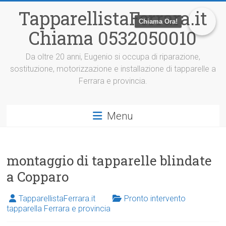
V
TapparellistaFerrara.it
a
Chiama Ora!
i
Chiama 0532050010
a
l
c
Da oltre 20 anni, Eugenio si occupa di riparazione,
o
sostituzione, motorizzazione e installazione di tapparelle a
n
Ferrara e provincia.
t
e
n
Menu
u
t
o
montaggio di tapparelle blindate
a Copparo
TapparellistaFerrara.it
Pronto intervento
tapparella Ferrara e provincia