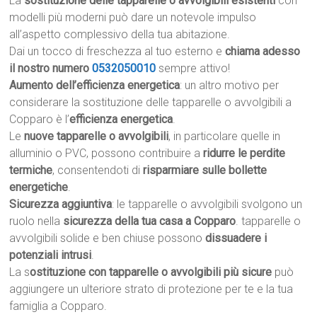
La
sostituzione delle tapparelle o avvolgibili esistenti
con
modelli più moderni può dare un notevole impulso
all’aspetto complessivo della tua abitazione.
Dai un tocco di freschezza al tuo esterno e
chiama adesso
il nostro numero
0532050010
sempre attivo!
Aumento dell’efficienza energetica
: un altro motivo per
considerare la sostituzione delle tapparelle o avvolgibili a
Copparo è l’
efficienza energetica
.
Le
nuove tapparelle o avvolgibili
, in particolare quelle in
alluminio o PVC, possono contribuire a
ridurre le perdite
termiche
, consentendoti di
risparmiare sulle bollette
energetiche
.
Sicurezza aggiuntiva
: le tapparelle o avvolgibili svolgono un
ruolo nella
sicurezza della tua casa a Copparo
. tapparelle o
avvolgibili solide e ben chiuse possono
dissuadere i
potenziali intrusi
.
La s
ostituzione con tapparelle o avvolgibili più sicure
può
aggiungere un ulteriore strato di protezione per te e la tua
famiglia a Copparo.