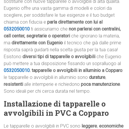
sostituirle con nuove tapparelle o avvolgibili di alta qualità.
Eugenio offre una vasta gamma di modelli e colori da
scegliere, per soddisfare le tue esigenze e il tuo budget
chiama con fiducia e
parla direttamente con lui al
0532050010
ti assicuriamo che
non parlerai con centralini,
call center, segretarie o operatori
che ignorano la materia,
ma
direttamente con Eugenio
il tecnico che già dalle prime
risposta saprà guidarti nella scelta giusta per la tua casa!
Esistono
diversi tipi di tapparelle o avvolgibili
che Eugenio
può mettere a tua disposizione fissando un sopralluogo al
0532050010
.
tapparelle o avvolgibili in alluminio a Copparo
:
le tapparelle o avvolgibili in alluminio sono
durature
,
resistenti
alle intemperie e richiedono
poca manutenzione
.
Sono ideali per chi cerca durata nel tempo.
Installazione di tapparelle o
avvolgibili in PVC a Copparo
Le tapparelle o avvolgibili in PVC sono
leggere
,
economiche