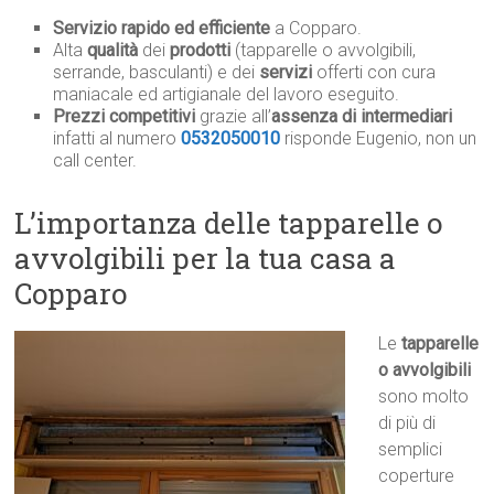
Servizio rapido ed efficiente
a Copparo.
Alta
qualità
dei
prodotti
(tapparelle o avvolgibili,
serrande, basculanti) e dei
servizi
offerti con cura
maniacale ed artigianale del lavoro eseguito.
Prezzi competitivi
grazie all’
assenza di intermediari
infatti al numero
0532050010
risponde Eugenio, non un
call center.
L’importanza delle tapparelle o
avvolgibili per la tua casa a
Copparo
Le
tapparelle
o avvolgibili
sono molto
di più di
semplici
coperture