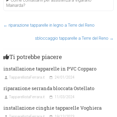
Come contattarvi per assistenza a Vigarano
Mainarda?
←
riparazione tapparelle in legno a Terre del Reno
sbloccaggio tapparelle a Terre del Reno
→
Ti potrebbe piacere
installazione tapparelle in PVC Copparo
TapparellistaFerrara.it
24/01/2024
riparazione serranda bloccata Ostellato
TapparellistaFerrara.it
11/03/2024
installazione cinghie tapparelle Voghiera
TapparellistaFerrara.it
19/12/2023