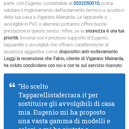
parte: con Eugenio, contattabile al
0532050010
,
potrai
valutare il miglioramento dell’isolamento termico e acustico
della tua casa a Vigarano Mainarda. Le tapparelle o
avvolgibili in PVC o alluminio potranno offrire buone
prestazioni in questo senso. Infine, se la
sicurezza è una tua
priorità
, troverai con il prezioso supporto di Eugenio,
tapparelle o avvolgibili che offrano caratteristiche di
sicurezza aggiuntive come
dispositivi anti-sollevamento
.
Leggi la recensione che Fabio, cliente di Vigarano Mainarda,
ha voluto condividere con noi e con te sul servizio ricevuto:
“Ho scelto
Tapparellistaferrara.it per
sostituire gli avvolgibili di casa
mia. Eugenio mi ha proposto
una vasta gamma di modelli e